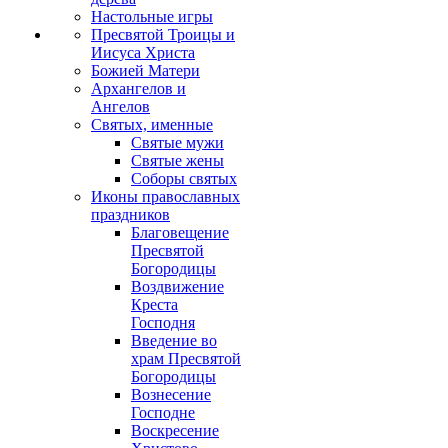
Настольные игры
Пресвятой Троицы и
Иисуса Христа
Божией Матери
Архангелов и
Ангелов
Святых, именные
Святые мужи
Святые жены
Соборы святых
Иконы православных
праздников
Благовещение
Пресвятой
Богородицы
Воздвижение
Креста
Господня
Введение во
храм Пресвятой
Богородицы
Вознесение
Господне
Воскресение