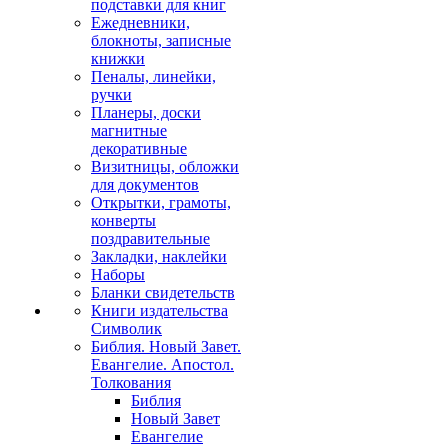
подставки для книг
Ежедневники,
блокноты, записные
книжки
Пеналы, линейки,
ручки
Планеры, доски
магнитные
декоративные
Визитницы, обложки
для документов
Открытки, грамоты,
конверты
поздравительные
Закладки, наклейки
Наборы
Бланки свидетельств
Книги издательства
Символик
Библия. Новый Завет.
Евангелие. Апостол.
Толкования
Библия
Новый Завет
Евангелие