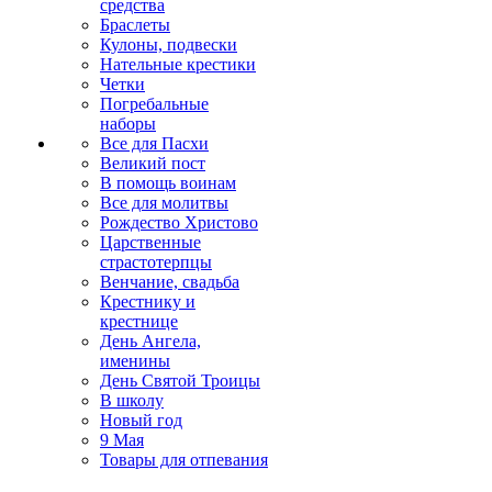
средства
Браслеты
Кулоны, подвески
Нательные крестики
Четки
Погребальные
наборы
Все для Пасхи
Великий пост
В помощь воинам
Все для молитвы
Рождество Христово
Царственные
страстотерпцы
Венчание, свадьба
Крестнику и
крестнице
День Ангела,
именины
День Святой Троицы
В школу
Новый год
9 Мая
Товары для отпевания