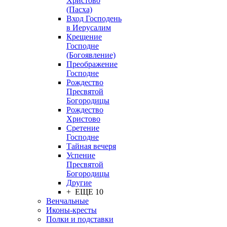
Христово
(Пасха)
Вход Господень
в Иерусалим
Крещение
Господне
(Богоявление)
Преображение
Господне
Рождество
Пресвятой
Богородицы
Рождество
Христово
Сретение
Господне
Тайная вечеря
Успение
Пресвятой
Богородицы
Другие
+ ЕЩЕ 10
Венчальные
Иконы-кресты
Полки и подставки