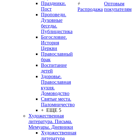
Праздники.
Оптовым
Пост
Распродажа
покупателям
Проповеди.
Духовные
беседы.
Публицистика
Богословие.
История
Церкви
Православный
брак
Воспитание
детей
Здоровье.
Православная
кухня.
Домоводство
Святые места.
Паломничество
+ ЕЩЕ 5
Художественная
литература. Письма.
Мемуары. Дневники
Художественная
литература