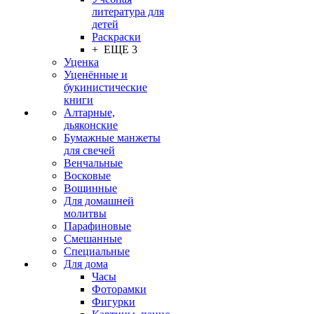
литература для
детей
Раскраски
+ ЕЩЕ 3
Уценка
Уценённые и
букинистические
книги
Алтарные,
дьяконские
Бумажные манжеты
для свечей
Венчальные
Восковые
Вощинные
Для домашней
молитвы
Парафиновые
Смешанные
Специальные
Для дома
Часы
Фоторамки
Фигурки