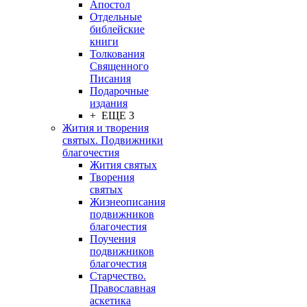
Апостол
Отдельные
библейские
книги
Толкования
Священного
Писания
Подарочные
издания
+ ЕЩЕ 3
Жития и творения
святых. Подвижники
благочестия
Жития святых
Творения
святых
Жизнеописания
подвижников
благочестия
Поучения
подвижников
благочестия
Старчество.
Православная
аскетика