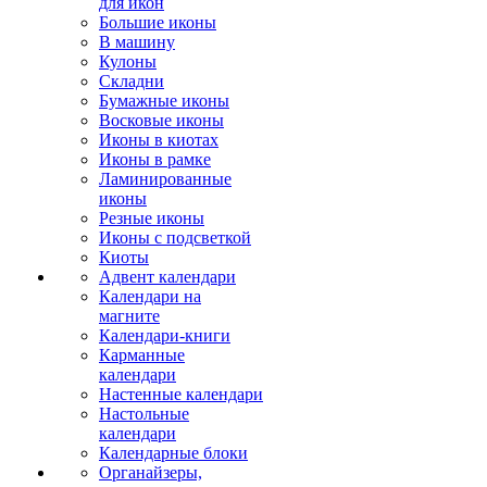
для икон
Большие иконы
В машину
Кулоны
Складни
Бумажные иконы
Восковые иконы
Иконы в киотах
Иконы в рамке
Ламинированные
иконы
Резные иконы
Иконы с подсветкой
Киоты
Адвент календари
Календари на
магните
Календари-книги
Карманные
календари
Настенные календари
Настольные
календари
Календарные блоки
Органайзеры,