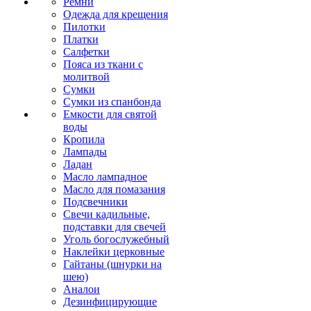
Ремни
Одежда для крещения
Пилотки
Платки
Салфетки
Пояса из ткани с
молитвой
Сумки
Сумки из спанбонда
Емкости для святой
воды
Кропила
Лампады
Ладан
Масло лампадное
Масло для помазания
Подсвечники
Свечи кадильные,
подставки для свечей
Уголь богослужебный
Наклейки церковные
Гайтаны (шнурки на
шею)
Аналои
Дезинфицирующие