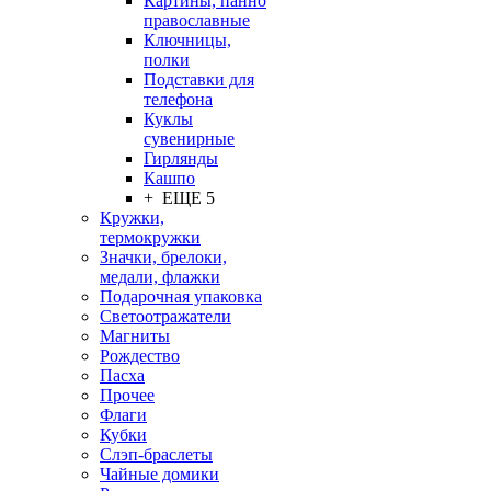
Картины, панно
православные
Ключницы,
полки
Подставки для
телефона
Куклы
сувенирные
Гирлянды
Кашпо
+ ЕЩЕ 5
Кружки,
термокружки
Значки, брелоки,
медали, флажки
Подарочная упаковка
Светоотражатели
Магниты
Рождество
Пасха
Прочее
Флаги
Кубки
Слэп-браслеты
Чайные домики