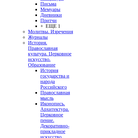
Письма
Мемуары
Дневники
Притчи
+ ЕЩЕ 1
Молитвы. Изречения
Журналы
История.
Православная
культура. Церковное
искусство.
Образование
История
государства и
народа
Российского
Православная
мысль
Иконопись.
Архитектура.
Церковное
пение.
Декоративно-
прикладное
искусство