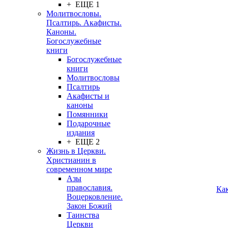
+ ЕЩЕ 1
Молитвословы.
Псалтирь. Акафисты.
Каноны.
Богослужебные
книги
Богослужебные
книги
Молитвословы
Псалтирь
Акафисты и
каноны
Помянники
Подарочные
издания
+ ЕЩЕ 2
Жизнь в Церкви.
Христианин в
современном мире
Азы
православия.
Ка
Воцерковление.
Закон Божий
Таинства
Церкви