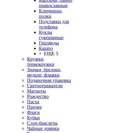
Картины, панно
православные
Ключницы,
полки
Подставки для
телефона
Куклы
сувенирные
Гирлянды
Кашпо
+ ЕЩЕ 5
Кружки,
термокружки
Значки, брелоки,
медали, флажки
Подарочная упаковка
Светоотражатели
Магниты
Рождество
Пасха
Прочее
Флаги
Кубки
Слэп-браслеты
Чайные домики