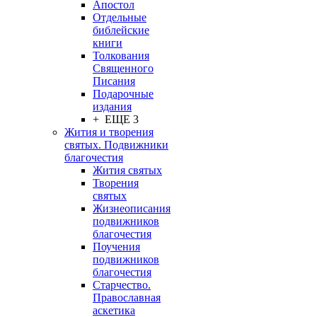
Апостол
Отдельные
библейские
книги
Толкования
Священного
Писания
Подарочные
издания
+ ЕЩЕ 3
Жития и творения
святых. Подвижники
благочестия
Жития святых
Творения
святых
Жизнеописания
подвижников
благочестия
Поучения
подвижников
благочестия
Старчество.
Православная
аскетика