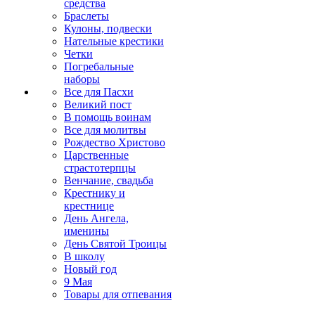
средства
Браслеты
Кулоны, подвески
Нательные крестики
Четки
Погребальные
наборы
Все для Пасхи
Великий пост
В помощь воинам
Все для молитвы
Рождество Христово
Царственные
страстотерпцы
Венчание, свадьба
Крестнику и
крестнице
День Ангела,
именины
День Святой Троицы
В школу
Новый год
9 Мая
Товары для отпевания