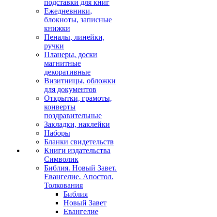
подставки для книг
Ежедневники,
блокноты, записные
книжки
Пеналы, линейки,
ручки
Планеры, доски
магнитные
декоративные
Визитницы, обложки
для документов
Открытки, грамоты,
конверты
поздравительные
Закладки, наклейки
Наборы
Бланки свидетельств
Книги издательства
Символик
Библия. Новый Завет.
Евангелие. Апостол.
Толкования
Библия
Новый Завет
Евангелие