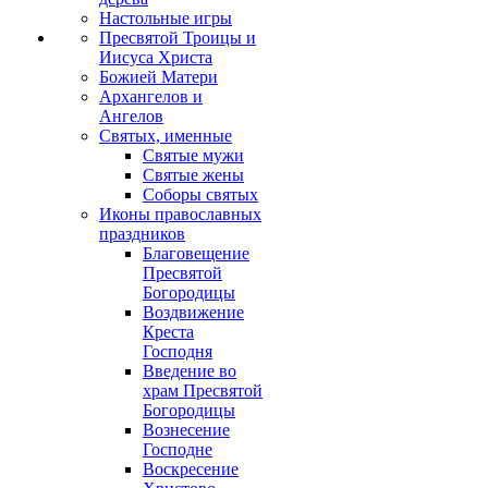
Настольные игры
Пресвятой Троицы и
Иисуса Христа
Божией Матери
Архангелов и
Ангелов
Святых, именные
Святые мужи
Святые жены
Соборы святых
Иконы православных
праздников
Благовещение
Пресвятой
Богородицы
Воздвижение
Креста
Господня
Введение во
храм Пресвятой
Богородицы
Вознесение
Господне
Воскресение