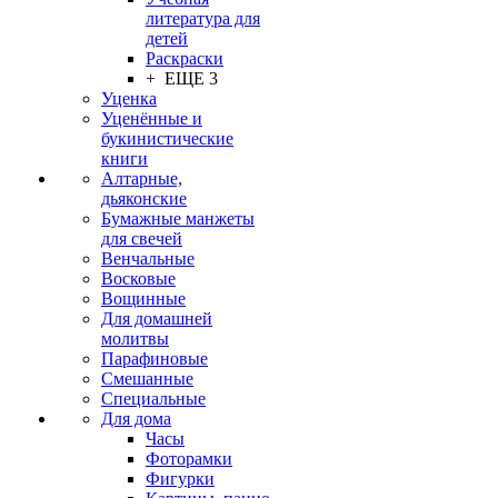
литература для
детей
Раскраски
+ ЕЩЕ 3
Уценка
Уценённые и
букинистические
книги
Алтарные,
дьяконские
Бумажные манжеты
для свечей
Венчальные
Восковые
Вощинные
Для домашней
молитвы
Парафиновые
Смешанные
Специальные
Для дома
Часы
Фоторамки
Фигурки