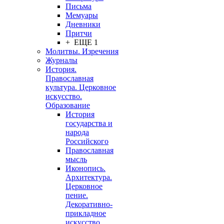
Письма
Мемуары
Дневники
Притчи
+ ЕЩЕ 1
Молитвы. Изречения
Журналы
История.
Православная
культура. Церковное
искусство.
Образование
История
государства и
народа
Российского
Православная
мысль
Иконопись.
Архитектура.
Церковное
пение.
Декоративно-
прикладное
искусство