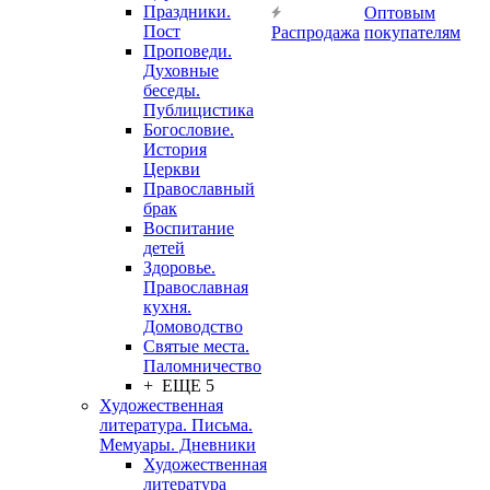
Праздники.
Оптовым
Пост
Распродажа
покупателям
Проповеди.
Духовные
беседы.
Публицистика
Богословие.
История
Церкви
Православный
брак
Воспитание
детей
Здоровье.
Православная
кухня.
Домоводство
Святые места.
Паломничество
+ ЕЩЕ 5
Художественная
литература. Письма.
Мемуары. Дневники
Художественная
литература