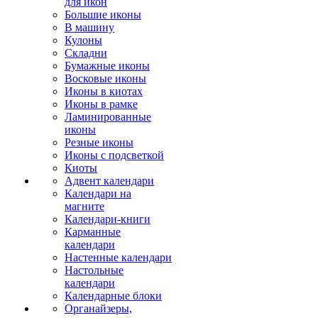
для икон
Большие иконы
В машину
Кулоны
Складни
Бумажные иконы
Восковые иконы
Иконы в киотах
Иконы в рамке
Ламинированные
иконы
Резные иконы
Иконы с подсветкой
Киоты
Адвент календари
Календари на
магните
Календари-книги
Карманные
календари
Настенные календари
Настольные
календари
Календарные блоки
Органайзеры,