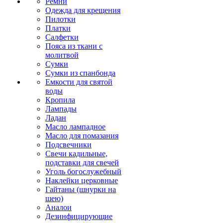
Ремни
Одежда для крещения
Пилотки
Платки
Салфетки
Пояса из ткани с
молитвой
Сумки
Сумки из спанбонда
Емкости для святой
воды
Кропила
Лампады
Ладан
Масло лампадное
Масло для помазания
Подсвечники
Свечи кадильные,
подставки для свечей
Уголь богослужебный
Наклейки церковные
Гайтаны (шнурки на
шею)
Аналои
Дезинфицирующие