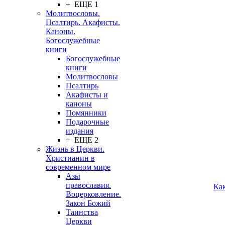
+ ЕЩЕ 1
Молитвословы.
Псалтирь. Акафисты.
Каноны.
Богослужебные
книги
Богослужебные
книги
Молитвословы
Псалтирь
Акафисты и
каноны
Помянники
Подарочные
издания
+ ЕЩЕ 2
Жизнь в Церкви.
Христианин в
современном мире
Азы
православия.
Ка
Воцерковление.
Закон Божий
Таинства
Церкви