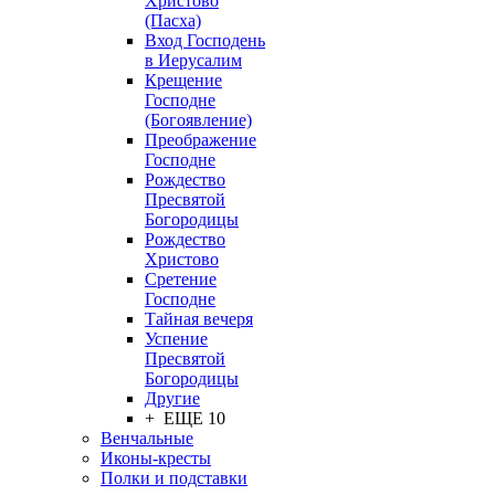
Христово
(Пасха)
Вход Господень
в Иерусалим
Крещение
Господне
(Богоявление)
Преображение
Господне
Рождество
Пресвятой
Богородицы
Рождество
Христово
Сретение
Господне
Тайная вечеря
Успение
Пресвятой
Богородицы
Другие
+ ЕЩЕ 10
Венчальные
Иконы-кресты
Полки и подставки