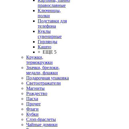
Картины, панно
православные
Ключницы,
полки
Подставки для
телефона
Куклы
сувенирные
Гирлянды
Кашпо
+ ЕЩЕ 5
Кружки,
термокружки
Значки, брелоки,
медали, флажки
Подарочная упаковка
Светоотражатели
Магниты
Рождество
Пасха
Прочее
Флаги
Кубки
Слэп-браслеты
Чайные домики