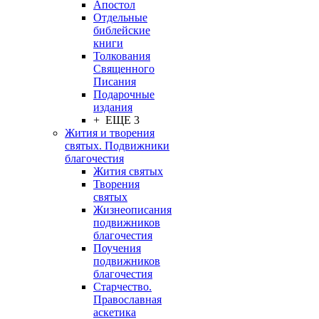
Апостол
Отдельные
библейские
книги
Толкования
Священного
Писания
Подарочные
издания
+ ЕЩЕ 3
Жития и творения
святых. Подвижники
благочестия
Жития святых
Творения
святых
Жизнеописания
подвижников
благочестия
Поучения
подвижников
благочестия
Старчество.
Православная
аскетика