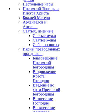
Настольные игры
Пресвятой Троицы и
Иисуса Христа
Божией Матери
Архангелов и
Ангелов
Святых, именные
Святые мужи
Святые жены
Соборы святых
Иконы православных
праздников
Благовещение
Пресвятой
Богородицы
Воздвижение
Креста
Господня
Введение во
храм Пресвятой
Богородицы
Вознесение
Господне
Воскресение