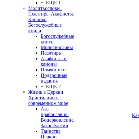
+ ЕЩЕ 1
Молитвословы.
Псалтирь. Акафисты.
Каноны.
Богослужебные
книги
Богослужебные
книги
Молитвословы
Псалтирь
Акафисты и
каноны
Помянники
Подарочные
издания
+ ЕЩЕ 2
Жизнь в Церкви.
Христианин в
современном мире
Азы
православия.
Ка
Воцерковление.
Закон Божий
Таинства
Церкви