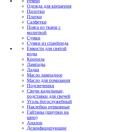
Ремни
Одежда для крещения
Пилотки
Платки
Салфетки
Пояса из ткани с
молитвой
Сумки
Сумки из спанбонда
Емкости для святой
воды
Кропила
Лампады
Ладан
Масло лампадное
Масло для помазания
Подсвечники
Свечи кадильные,
подставки для свечей
Уголь богослужебный
Наклейки церковные
Гайтаны (шнурки на
шею)
Аналои
Дезинфицирующие