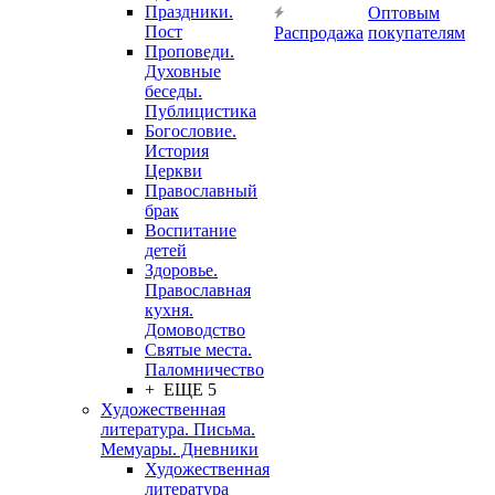
Праздники.
Оптовым
Пост
Распродажа
покупателям
Проповеди.
Духовные
беседы.
Публицистика
Богословие.
История
Церкви
Православный
брак
Воспитание
детей
Здоровье.
Православная
кухня.
Домоводство
Святые места.
Паломничество
+ ЕЩЕ 5
Художественная
литература. Письма.
Мемуары. Дневники
Художественная
литература