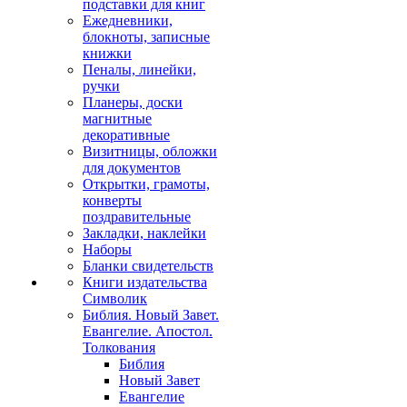
подставки для книг
Ежедневники,
блокноты, записные
книжки
Пеналы, линейки,
ручки
Планеры, доски
магнитные
декоративные
Визитницы, обложки
для документов
Открытки, грамоты,
конверты
поздравительные
Закладки, наклейки
Наборы
Бланки свидетельств
Книги издательства
Символик
Библия. Новый Завет.
Евангелие. Апостол.
Толкования
Библия
Новый Завет
Евангелие