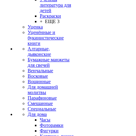
литература для
детей
Раскраски
+ ЕЩЕ 3
Уценка
Уценённые и
букинистические
книги
Алтарные,
дьяконские
Бумажные манжеты
для свечей
Венчальные
Восковые
Вощинные
Для домашней
молитвы
Парафиновые
Смешанные
Специальные
Для дома
Часы
Фоторамки
Фигурки