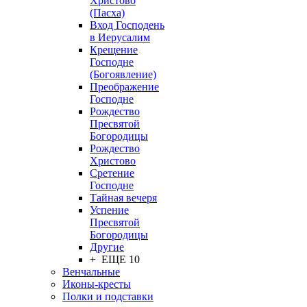
Христово
(Пасха)
Вход Господень
в Иерусалим
Крещение
Господне
(Богоявление)
Преображение
Господне
Рождество
Пресвятой
Богородицы
Рождество
Христово
Сретение
Господне
Тайная вечеря
Успение
Пресвятой
Богородицы
Другие
+ ЕЩЕ 10
Венчальные
Иконы-кресты
Полки и подставки