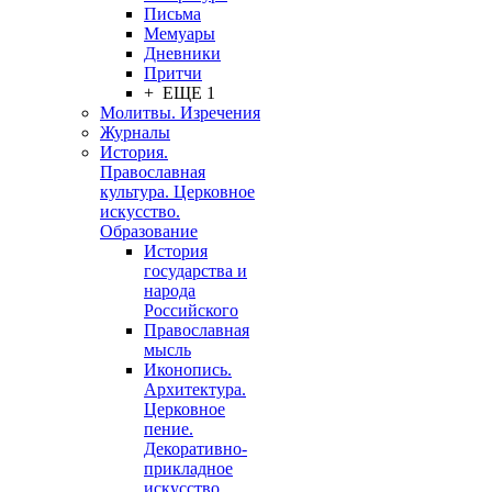
Письма
Мемуары
Дневники
Притчи
+ ЕЩЕ 1
Молитвы. Изречения
Журналы
История.
Православная
культура. Церковное
искусство.
Образование
История
государства и
народа
Российского
Православная
мысль
Иконопись.
Архитектура.
Церковное
пение.
Декоративно-
прикладное
искусство