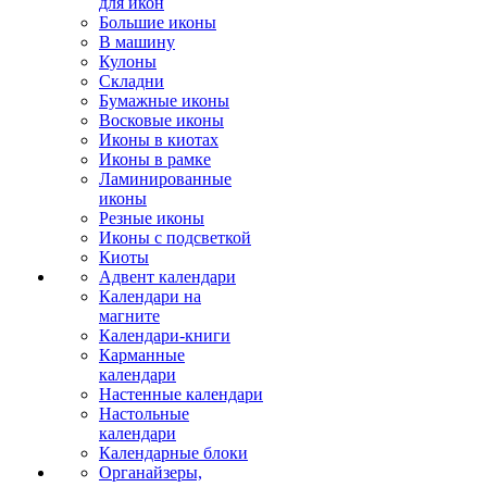
для икон
Большие иконы
В машину
Кулоны
Складни
Бумажные иконы
Восковые иконы
Иконы в киотах
Иконы в рамке
Ламинированные
иконы
Резные иконы
Иконы с подсветкой
Киоты
Адвент календари
Календари на
магните
Календари-книги
Карманные
календари
Настенные календари
Настольные
календари
Календарные блоки
Органайзеры,