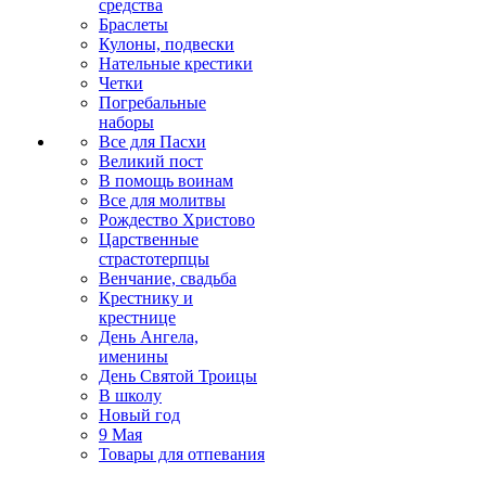
средства
Браслеты
Кулоны, подвески
Нательные крестики
Четки
Погребальные
наборы
Все для Пасхи
Великий пост
В помощь воинам
Все для молитвы
Рождество Христово
Царственные
страстотерпцы
Венчание, свадьба
Крестнику и
крестнице
День Ангела,
именины
День Святой Троицы
В школу
Новый год
9 Мая
Товары для отпевания