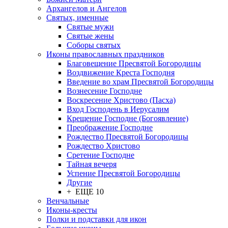
Архангелов и Ангелов
Святых, именные
Святые мужи
Святые жены
Соборы святых
Иконы православных праздников
Благовещение Пресвятой Богородицы
Воздвижение Креста Господня
Введение во храм Пресвятой Богородицы
Вознесение Господне
Воскресение Христово (Пасха)
Вход Господень в Иерусалим
Крещение Господне (Богоявление)
Преображение Господне
Рождество Пресвятой Богородицы
Рождество Христово
Сретение Господне
Тайная вечеря
Успение Пресвятой Богородицы
Другие
+ ЕЩЕ 10
Венчальные
Иконы-кресты
Полки и подставки для икон