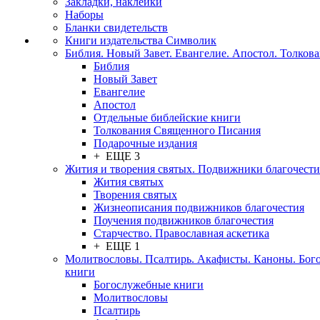
Закладки, наклейки
Наборы
Бланки свидетельств
Книги издательства Символик
Библия. Новый Завет. Евангелие. Апостол. Толков
Библия
Новый Завет
Евангелие
Апостол
Отдельные библейские книги
Толкования Священного Писания
Подарочные издания
+ ЕЩЕ 3
Жития и творения святых. Подвижники благочести
Жития святых
Творения святых
Жизнеописания подвижников благочестия
Поучения подвижников благочестия
Старчество. Православная аскетика
+ ЕЩЕ 1
Молитвословы. Псалтирь. Акафисты. Каноны. Бог
книги
Богослужебные книги
Молитвословы
Псалтирь