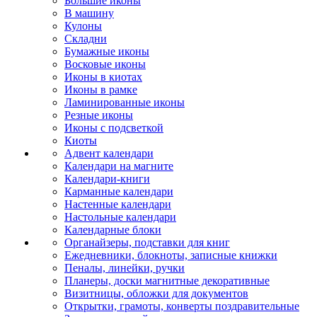
Большие иконы
В машину
Кулоны
Складни
Бумажные иконы
Восковые иконы
Иконы в киотах
Иконы в рамке
Ламинированные иконы
Резные иконы
Иконы с подсветкой
Киоты
Адвент календари
Календари на магните
Календари-книги
Карманные календари
Настенные календари
Настольные календари
Календарные блоки
Органайзеры, подставки для книг
Ежедневники, блокноты, записные книжки
Пеналы, линейки, ручки
Планеры, доски магнитные декоративные
Визитницы, обложки для документов
Открытки, грамоты, конверты поздравительные