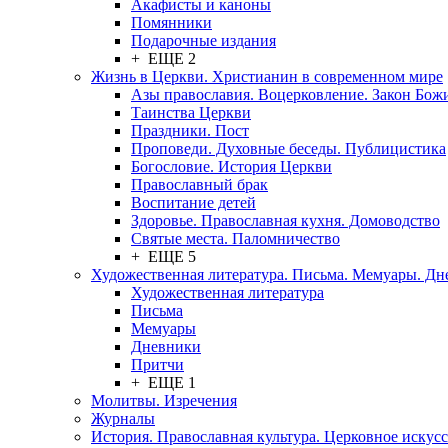
Акафисты и каноны
Помянники
Подарочные издания
+ ЕЩЕ 2
Жизнь в Церкви. Христианин в современном мире
Азы православия. Воцерковление. Закон Бож
Таинства Церкви
Праздники. Пост
Проповеди. Духовные беседы. Публицистика
Богословие. История Церкви
Православный брак
Воспитание детей
Здоровье. Православная кухня. Домоводство
Святые места. Паломничество
+ ЕЩЕ 5
Художественная литература. Письма. Мемуары. Д
Художественная литература
Письма
Мемуары
Дневники
Притчи
+ ЕЩЕ 1
Молитвы. Изречения
Журналы
История. Православная культура. Церковное искусс