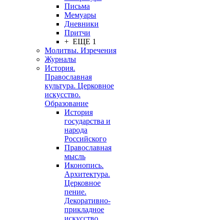
Письма
Мемуары
Дневники
Притчи
+ ЕЩЕ 1
Молитвы. Изречения
Журналы
История.
Православная
культура. Церковное
искусство.
Образование
История
государства и
народа
Российского
Православная
мысль
Иконопись.
Архитектура.
Церковное
пение.
Декоративно-
прикладное
искусство