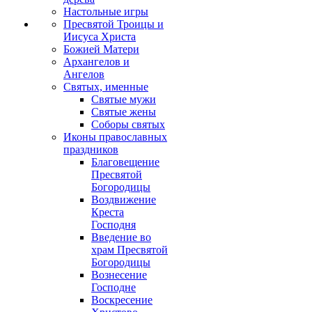
Настольные игры
Пресвятой Троицы и
Иисуса Христа
Божией Матери
Архангелов и
Ангелов
Святых, именные
Святые мужи
Святые жены
Соборы святых
Иконы православных
праздников
Благовещение
Пресвятой
Богородицы
Воздвижение
Креста
Господня
Введение во
храм Пресвятой
Богородицы
Вознесение
Господне
Воскресение