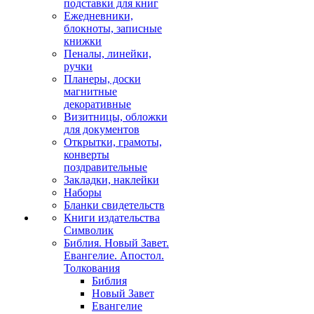
подставки для книг
Ежедневники,
блокноты, записные
книжки
Пеналы, линейки,
ручки
Планеры, доски
магнитные
декоративные
Визитницы, обложки
для документов
Открытки, грамоты,
конверты
поздравительные
Закладки, наклейки
Наборы
Бланки свидетельств
Книги издательства
Символик
Библия. Новый Завет.
Евангелие. Апостол.
Толкования
Библия
Новый Завет
Евангелие