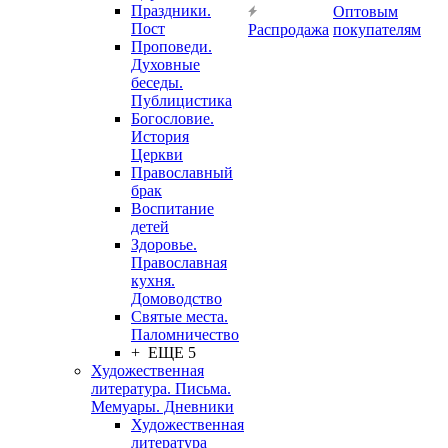
Праздники.
Оптовым
Пост
Распродажа
покупателям
Проповеди.
Духовные
беседы.
Публицистика
Богословие.
История
Церкви
Православный
брак
Воспитание
детей
Здоровье.
Православная
кухня.
Домоводство
Святые места.
Паломничество
+ ЕЩЕ 5
Художественная
литература. Письма.
Мемуары. Дневники
Художественная
литература