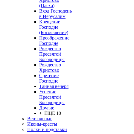
Христово
(Пасха)
Вход Господень
в Иерусалим
Крещение
Господне
(Богоявление)
Преображение
Господне
Рождество
Пресвятой
Богородицы
Рождество
Христово
Сретение
Господне
Тайная вечеря
Успение
Пресвятой
Богородицы
Другие
+ ЕЩЕ 10
Венчальные
Иконы-кресты
Полки и подставки