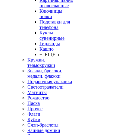
Картины, панно
православные
Ключницы,
полки
Подставки для
телефона
Куклы
сувенирные
Гирлянды
Кашпо
+ ЕЩЕ 5
Кружки,
термокружки
Значки, брелоки,
медали, флажки
Подарочная упаковка
Светоотражатели
Магниты
Рождество
Пасха
Прочее
Флаги
Кубки
Слэп-браслеты
Чайные домики