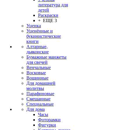
литература для
детей
Раскраски
+ ЕЩЕ 3
Уценка
Уценённые и
букинистические
книги
Алтарные,
дьяконские
Бумажные манжеты
для свечей
Венчальные
Восковые
Вощинные
Для домашней
молитвы
Парафиновые
Смешанные
Специальные
Для дома
Часы
Фоторамки
Фигурки