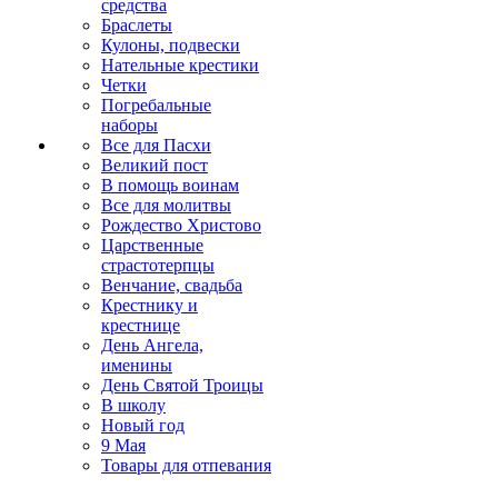
средства
Браслеты
Кулоны, подвески
Нательные крестики
Четки
Погребальные
наборы
Все для Пасхи
Великий пост
В помощь воинам
Все для молитвы
Рождество Христово
Царственные
страстотерпцы
Венчание, свадьба
Крестнику и
крестнице
День Ангела,
именины
День Святой Троицы
В школу
Новый год
9 Мая
Товары для отпевания