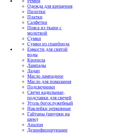
Ремни
Одежда для крещения
Пилотки
Платки
Салфетки
Пояса из ткани с
молитвой
Сумки
Сумки из спанбонда
Емкости для святой
воды
Кропила
Лампады
Ладан
Масло лампадное
Масло для помазания
Подсвечники
Свечи кадильные,
подставки для свечей
Уголь богослужебный
Наклейки церковные
Гайтаны (шнурки на
шею)
Аналои
Дезинфицирующие