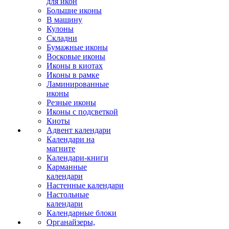
для икон
Большие иконы
В машину
Кулоны
Складни
Бумажные иконы
Восковые иконы
Иконы в киотах
Иконы в рамке
Ламинированные
иконы
Резные иконы
Иконы с подсветкой
Киоты
Адвент календари
Календари на
магните
Календари-книги
Карманные
календари
Настенные календари
Настольные
календари
Календарные блоки
Органайзеры,