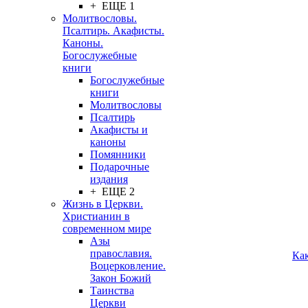
+ ЕЩЕ 1
Молитвословы.
Псалтирь. Акафисты.
Каноны.
Богослужебные
книги
Богослужебные
книги
Молитвословы
Псалтирь
Акафисты и
каноны
Помянники
Подарочные
издания
+ ЕЩЕ 2
Жизнь в Церкви.
Христианин в
современном мире
Азы
православия.
Ка
Воцерковление.
Закон Божий
Таинства
Церкви