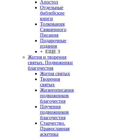
Апостол
Отдельные
библейские
книги
Толкования
Священного
Писания
Подарочные
издания
+ ЕЩЕ 3
Жития и творения
святых. Подвижники
благочестия
Жития святых
Творения
святых
Жизнеописания
подвижников
благочестия
Поучения
подвижников
благочестия
Старчество.
Православная
аскетика