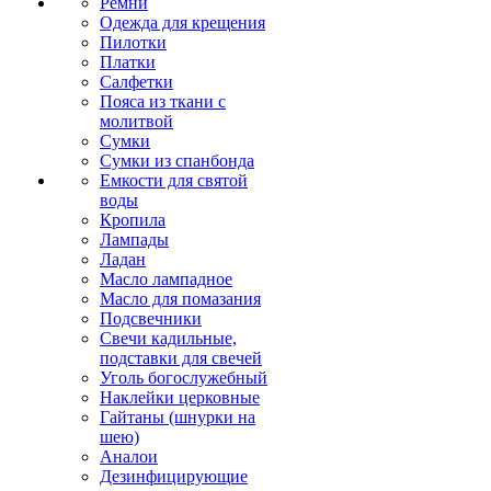
Ремни
Одежда для крещения
Пилотки
Платки
Салфетки
Пояса из ткани с
молитвой
Сумки
Сумки из спанбонда
Емкости для святой
воды
Кропила
Лампады
Ладан
Масло лампадное
Масло для помазания
Подсвечники
Свечи кадильные,
подставки для свечей
Уголь богослужебный
Наклейки церковные
Гайтаны (шнурки на
шею)
Аналои
Дезинфицирующие