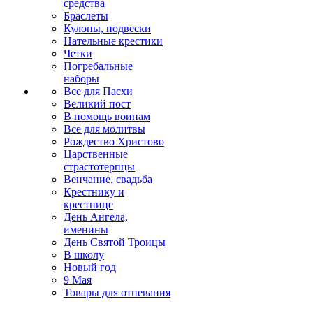
средства
Браслеты
Кулоны, подвески
Нательные крестики
Четки
Погребальные
наборы
Все для Пасхи
Великий пост
В помощь воинам
Все для молитвы
Рождество Христово
Царственные
страстотерпцы
Венчание, свадьба
Крестнику и
крестнице
День Ангела,
именины
День Святой Троицы
В школу
Новый год
9 Мая
Товары для отпевания