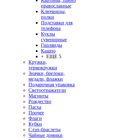
Картины, панно
православные
Ключницы,
полки
Подставки для
телефона
Куклы
сувенирные
Гирлянды
Кашпо
+ ЕЩЕ 5
Кружки,
термокружки
Значки, брелоки,
медали, флажки
Подарочная упаковка
Светоотражатели
Магниты
Рождество
Пасха
Прочее
Флаги
Кубки
Слэп-браслеты
Чайные домики