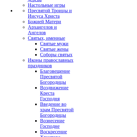
Настольные игры
Пресвятой Троицы и
Иисуса Христа
Божией Матери
Архангелов и
Ангелов
Святых, именные
Святые мужи
Святые жены
Соборы святых
Иконы православных
праздников
Благовещение
Пресвятой
Богородицы
Воздвижение
Креста
Господня
Введение во
храм Пресвятой
Богородицы
Вознесение
Господне
Воскресение