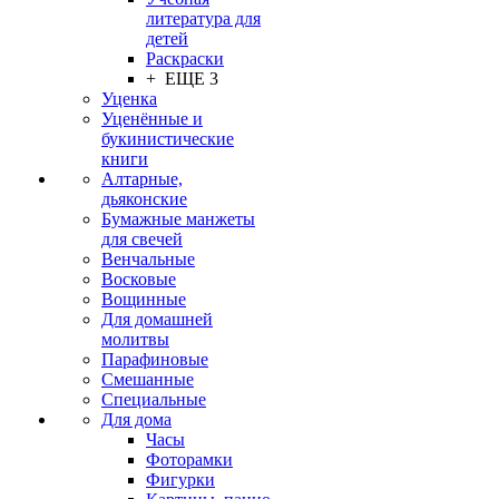
литература для
детей
Раскраски
+ ЕЩЕ 3
Уценка
Уценённые и
букинистические
книги
Алтарные,
дьяконские
Бумажные манжеты
для свечей
Венчальные
Восковые
Вощинные
Для домашней
молитвы
Парафиновые
Смешанные
Специальные
Для дома
Часы
Фоторамки
Фигурки