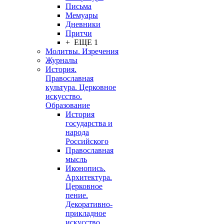
Письма
Мемуары
Дневники
Притчи
+ ЕЩЕ 1
Молитвы. Изречения
Журналы
История.
Православная
культура. Церковное
искусство.
Образование
История
государства и
народа
Российского
Православная
мысль
Иконопись.
Архитектура.
Церковное
пение.
Декоративно-
прикладное
искусство