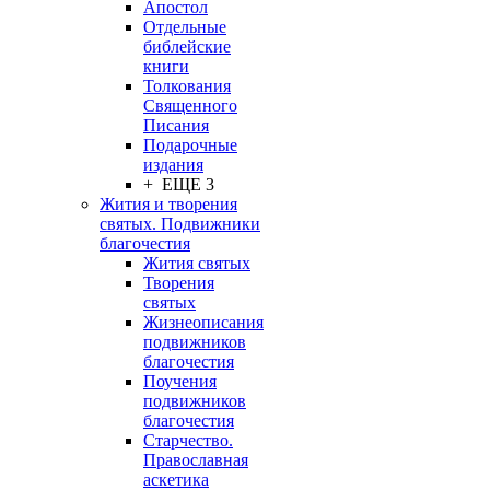
Апостол
Отдельные
библейские
книги
Толкования
Священного
Писания
Подарочные
издания
+ ЕЩЕ 3
Жития и творения
святых. Подвижники
благочестия
Жития святых
Творения
святых
Жизнеописания
подвижников
благочестия
Поучения
подвижников
благочестия
Старчество.
Православная
аскетика