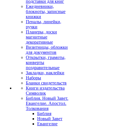
подставки для книг
Ежедневники,
блокноты, записные
книжки
Пеналы, линейки,
ручки
Планеры, доски
магнитные
декоративные
Визитницы, обложки
для документов
Открытки, грамоты,
конверты
поздравительные
Закладки, наклейки
Наборы
Бланки свидетельств
Книги издательства
Символик
Библия. Новый Завет.
Евангелие. Апостол.
Толкования
Библия
Новый Завет
Евангелие