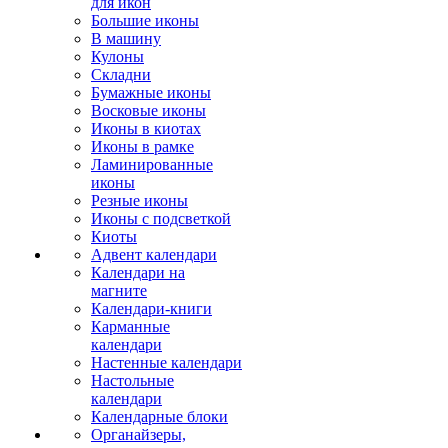
для икон
Большие иконы
В машину
Кулоны
Складни
Бумажные иконы
Восковые иконы
Иконы в киотах
Иконы в рамке
Ламинированные
иконы
Резные иконы
Иконы с подсветкой
Киоты
Адвент календари
Календари на
магните
Календари-книги
Карманные
календари
Настенные календари
Настольные
календари
Календарные блоки
Органайзеры,