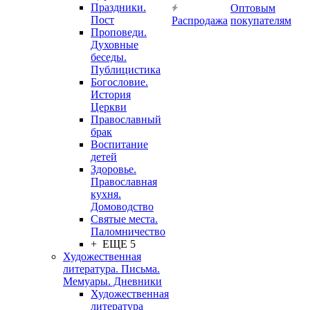
Праздники.
Оптовым
Пост
Распродажа
покупателям
Проповеди.
Духовные
беседы.
Публицистика
Богословие.
История
Церкви
Православный
брак
Воспитание
детей
Здоровье.
Православная
кухня.
Домоводство
Святые места.
Паломничество
+ ЕЩЕ 5
Художественная
литература. Письма.
Мемуары. Дневники
Художественная
литература