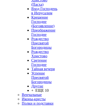
Христово
(Пасха)
Вход Господень
в Иерусалим
Крещение
Господне
(Богоявление)
Преображение
Господне
Рождество
Пресвятой
Богородицы
Рождество
Христово
Сретение
Господне
Тайная вечеря
Успение
Пресвятой
Богородицы
Другие
+ ЕЩЕ 10
Венчальные
Иконы-кресты
Полки и подставки