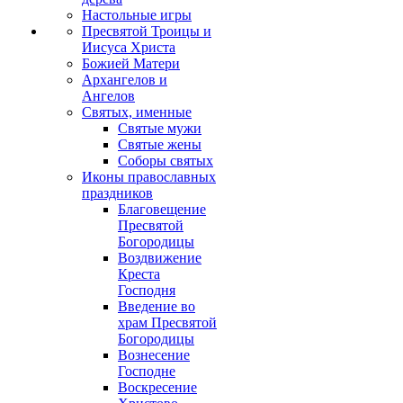
Настольные игры
Пресвятой Троицы и
Иисуса Христа
Божией Матери
Архангелов и
Ангелов
Святых, именные
Святые мужи
Святые жены
Соборы святых
Иконы православных
праздников
Благовещение
Пресвятой
Богородицы
Воздвижение
Креста
Господня
Введение во
храм Пресвятой
Богородицы
Вознесение
Господне
Воскресение