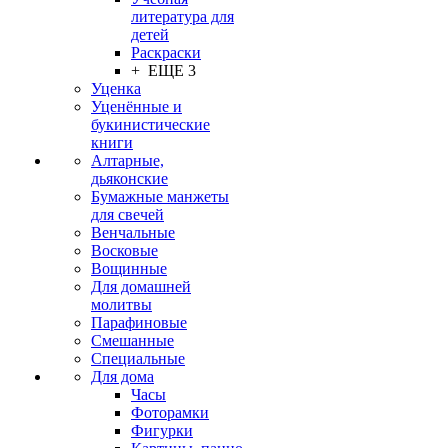
литература для
детей
Раскраски
+ ЕЩЕ 3
Уценка
Уценённые и
букинистические
книги
Алтарные,
дьяконские
Бумажные манжеты
для свечей
Венчальные
Восковые
Вощинные
Для домашней
молитвы
Парафиновые
Смешанные
Специальные
Для дома
Часы
Фоторамки
Фигурки