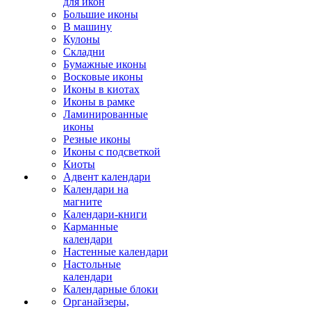
для икон
Большие иконы
В машину
Кулоны
Складни
Бумажные иконы
Восковые иконы
Иконы в киотах
Иконы в рамке
Ламинированные
иконы
Резные иконы
Иконы с подсветкой
Киоты
Адвент календари
Календари на
магните
Календари-книги
Карманные
календари
Настенные календари
Настольные
календари
Календарные блоки
Органайзеры,