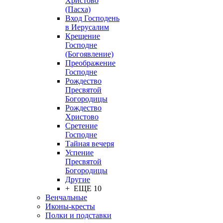
Христово
(Пасха)
Вход Господень
в Иерусалим
Крещение
Господне
(Богоявление)
Преображение
Господне
Рождество
Пресвятой
Богородицы
Рождество
Христово
Сретение
Господне
Тайная вечеря
Успение
Пресвятой
Богородицы
Другие
+ ЕЩЕ 10
Венчальные
Иконы-кресты
Полки и подставки