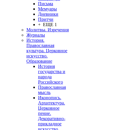
Письма
Мемуары
Дневники
Притчи
+ ЕЩЕ 1
Молитвы. Изречения
Журналы
История.
Православная
культура. Церковное
искусство.
Образование
История
государства и
народа
Российского
Православная
мысль
Иконопись.
Архитектура.
Церковное
пение.
Декоративно-
прикладное
искусство