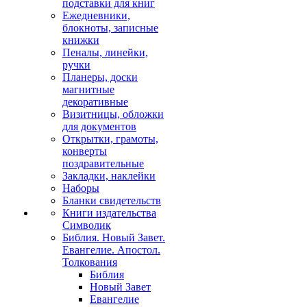
подставки для книг
Ежедневники,
блокноты, записные
книжки
Пеналы, линейки,
ручки
Планеры, доски
магнитные
декоративные
Визитницы, обложки
для документов
Открытки, грамоты,
конверты
поздравительные
Закладки, наклейки
Наборы
Бланки свидетельств
Книги издательства
Символик
Библия. Новый Завет.
Евангелие. Апостол.
Толкования
Библия
Новый Завет
Евангелие