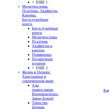
+ ЕЩЕ 1
Молитвословы.
Псалтирь. Акафисты.
Каноны.
Богослужебные
книги
Богослужебные
книги
Молитвословы
Псалтирь
Акафисты и
каноны
Помянники
Подарочные
издания
+ ЕЩЕ 2
Жизнь в Церкви.
Христианин в
современном мире
Азы
православия.
Ка
Воцерковление.
Закон Божий
Таинства
Церкви