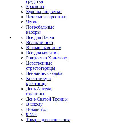
средства
Браслеты
Кулоны, подвески
Нательные крестики
Четки
Погребальные
наборы
Все для Пасхи
Великий пост
В помощь воинам
Все для молитвы
Рождество Христово
Царственные
страстотерпцы
Венчание, свадьба
Крестнику и
крестнице
День Ангела,
именины
День Святой Троицы
В школу
Новый год
9 Мая
Товары для отпевания