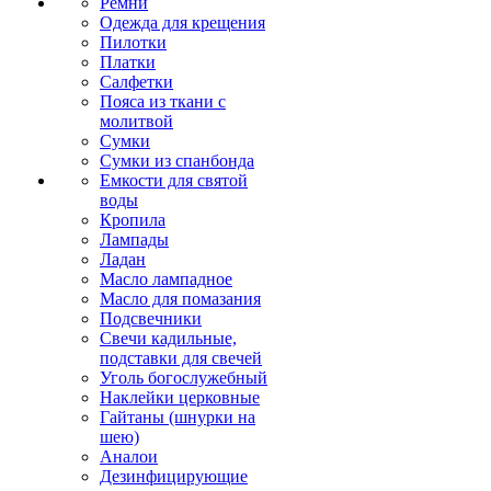
Ремни
Одежда для крещения
Пилотки
Платки
Салфетки
Пояса из ткани с
молитвой
Сумки
Сумки из спанбонда
Емкости для святой
воды
Кропила
Лампады
Ладан
Масло лампадное
Масло для помазания
Подсвечники
Свечи кадильные,
подставки для свечей
Уголь богослужебный
Наклейки церковные
Гайтаны (шнурки на
шею)
Аналои
Дезинфицирующие