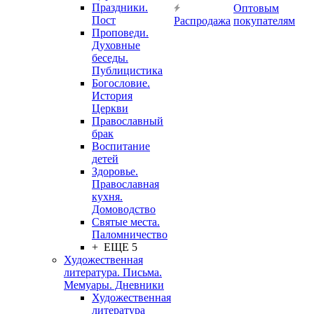
Праздники.
Оптовым
Пост
Распродажа
покупателям
Проповеди.
Духовные
беседы.
Публицистика
Богословие.
История
Церкви
Православный
брак
Воспитание
детей
Здоровье.
Православная
кухня.
Домоводство
Святые места.
Паломничество
+ ЕЩЕ 5
Художественная
литература. Письма.
Мемуары. Дневники
Художественная
литература