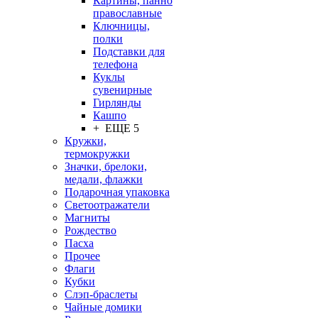
Картины, панно
православные
Ключницы,
полки
Подставки для
телефона
Куклы
сувенирные
Гирлянды
Кашпо
+ ЕЩЕ 5
Кружки,
термокружки
Значки, брелоки,
медали, флажки
Подарочная упаковка
Светоотражатели
Магниты
Рождество
Пасха
Прочее
Флаги
Кубки
Слэп-браслеты
Чайные домики