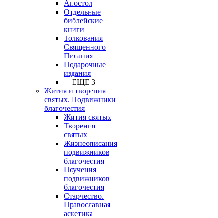
Апостол
Отдельные
библейские
книги
Толкования
Священного
Писания
Подарочные
издания
+ ЕЩЕ 3
Жития и творения
святых. Подвижники
благочестия
Жития святых
Творения
святых
Жизнеописания
подвижников
благочестия
Поучения
подвижников
благочестия
Старчество.
Православная
аскетика