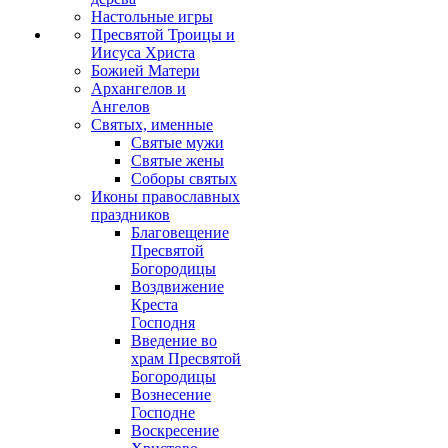
Настольные игры
Пресвятой Троицы и
Иисуса Христа
Божией Матери
Архангелов и
Ангелов
Святых, именные
Святые мужи
Святые жены
Соборы святых
Иконы православных
праздников
Благовещение
Пресвятой
Богородицы
Воздвижение
Креста
Господня
Введение во
храм Пресвятой
Богородицы
Вознесение
Господне
Воскресение