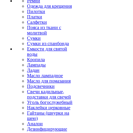
Ремни
Одежда для крещения
Пилотки
Платки
Салфетки
Пояса из ткани с
молитвой
Сумки
Сумки из спанбонда
Емкости для святой
воды
Кропила
Лампады
Ладан
Масло лампадное
Масло для помазания
Подсвечники
Свечи кадильные,
подставки для свечей
Уголь богослужебный
Наклейки церковные
Гайтаны (шнурки на
шею)
Аналои
Дезинфицирующие