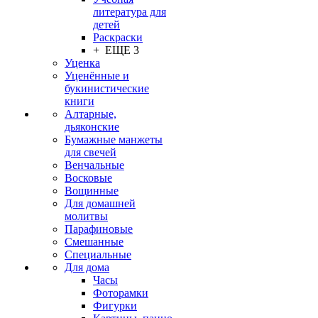
литература для
детей
Раскраски
+ ЕЩЕ 3
Уценка
Уценённые и
букинистические
книги
Алтарные,
дьяконские
Бумажные манжеты
для свечей
Венчальные
Восковые
Вощинные
Для домашней
молитвы
Парафиновые
Смешанные
Специальные
Для дома
Часы
Фоторамки
Фигурки