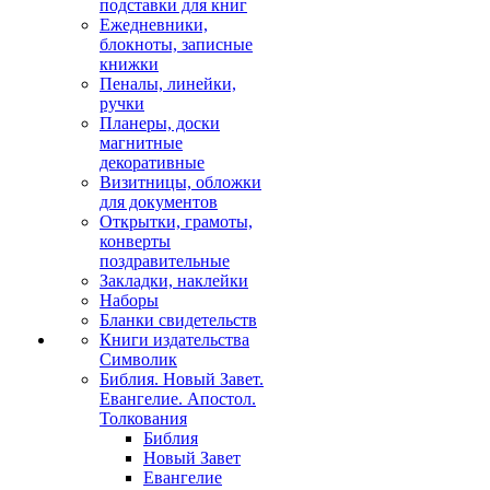
подставки для книг
Ежедневники,
блокноты, записные
книжки
Пеналы, линейки,
ручки
Планеры, доски
магнитные
декоративные
Визитницы, обложки
для документов
Открытки, грамоты,
конверты
поздравительные
Закладки, наклейки
Наборы
Бланки свидетельств
Книги издательства
Символик
Библия. Новый Завет.
Евангелие. Апостол.
Толкования
Библия
Новый Завет
Евангелие