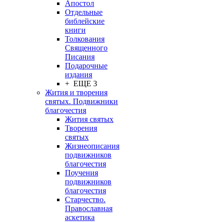
Апостол
Отдельные
библейские
книги
Толкования
Священного
Писания
Подарочные
издания
+ ЕЩЕ 3
Жития и творения
святых. Подвижники
благочестия
Жития святых
Творения
святых
Жизнеописания
подвижников
благочестия
Поучения
подвижников
благочестия
Старчество.
Православная
аскетика