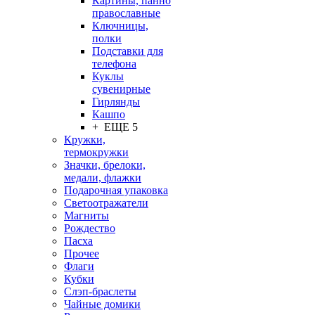
Картины, панно
православные
Ключницы,
полки
Подставки для
телефона
Куклы
сувенирные
Гирлянды
Кашпо
+ ЕЩЕ 5
Кружки,
термокружки
Значки, брелоки,
медали, флажки
Подарочная упаковка
Светоотражатели
Магниты
Рождество
Пасха
Прочее
Флаги
Кубки
Слэп-браслеты
Чайные домики