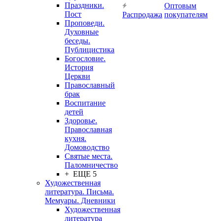
Праздники.
Оптовым
Пост
Распродажа
покупателям
Проповеди.
Духовные
беседы.
Публицистика
Богословие.
История
Церкви
Православный
брак
Воспитание
детей
Здоровье.
Православная
кухня.
Домоводство
Святые места.
Паломничество
+ ЕЩЕ 5
Художественная
литература. Письма.
Мемуары. Дневники
Художественная
литература