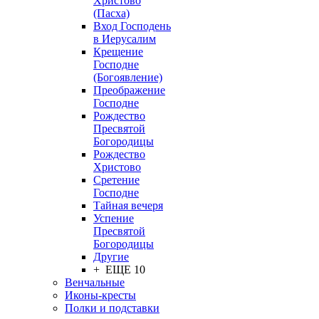
Христово
(Пасха)
Вход Господень
в Иерусалим
Крещение
Господне
(Богоявление)
Преображение
Господне
Рождество
Пресвятой
Богородицы
Рождество
Христово
Сретение
Господне
Тайная вечеря
Успение
Пресвятой
Богородицы
Другие
+ ЕЩЕ 10
Венчальные
Иконы-кресты
Полки и подставки