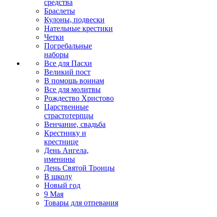
средства
Браслеты
Кулоны, подвески
Нательные крестики
Четки
Погребальные
наборы
Все для Пасхи
Великий пост
В помощь воинам
Все для молитвы
Рождество Христово
Царственные
страстотерпцы
Венчание, свадьба
Крестнику и
крестнице
День Ангела,
именины
День Святой Троицы
В школу
Новый год
9 Мая
Товары для отпевания