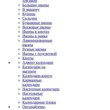
для икон
Большие иконы
В машину
Кулоны
Складни
Бумажные иконы
Восковые иконы
Иконы в киотах
Иконы в рамке
Ламинированные
иконы
Резные иконы
Иконы с подсветкой
Киоты
Адвент календари
Календари на
магните
Календари-книги
Карманные
календари
Настенные календари
Настольные
календари
Календарные блоки
Органайзеры,