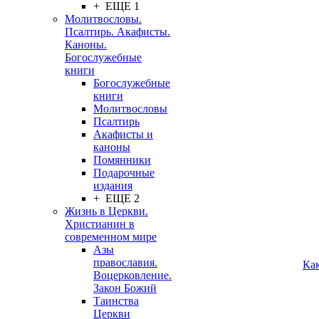
+ ЕЩЕ 1
Молитвословы.
Псалтирь. Акафисты.
Каноны.
Богослужебные
книги
Богослужебные
книги
Молитвословы
Псалтирь
Акафисты и
каноны
Помянники
Подарочные
издания
+ ЕЩЕ 2
Жизнь в Церкви.
Христианин в
современном мире
Азы
православия.
Ка
Воцерковление.
Закон Божий
Таинства
Церкви