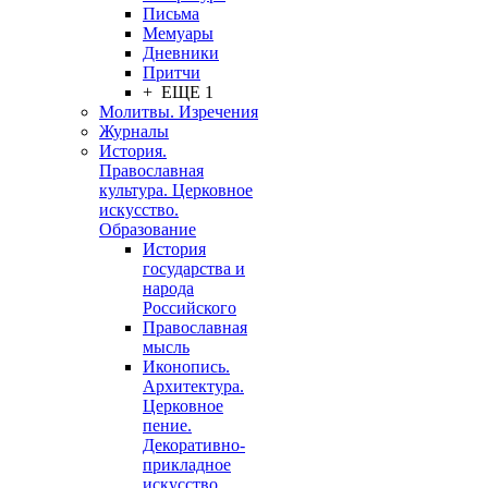
Письма
Мемуары
Дневники
Притчи
+ ЕЩЕ 1
Молитвы. Изречения
Журналы
История.
Православная
культура. Церковное
искусство.
Образование
История
государства и
народа
Российского
Православная
мысль
Иконопись.
Архитектура.
Церковное
пение.
Декоративно-
прикладное
искусство