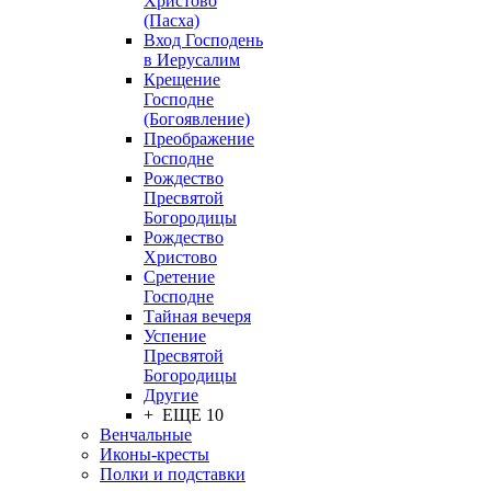
Христово
(Пасха)
Вход Господень
в Иерусалим
Крещение
Господне
(Богоявление)
Преображение
Господне
Рождество
Пресвятой
Богородицы
Рождество
Христово
Сретение
Господне
Тайная вечеря
Успение
Пресвятой
Богородицы
Другие
+ ЕЩЕ 10
Венчальные
Иконы-кресты
Полки и подставки