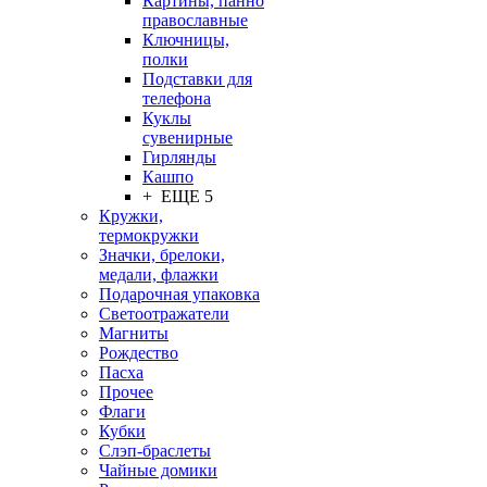
Картины, панно
православные
Ключницы,
полки
Подставки для
телефона
Куклы
сувенирные
Гирлянды
Кашпо
+ ЕЩЕ 5
Кружки,
термокружки
Значки, брелоки,
медали, флажки
Подарочная упаковка
Светоотражатели
Магниты
Рождество
Пасха
Прочее
Флаги
Кубки
Слэп-браслеты
Чайные домики