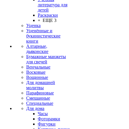
литература для
детей
Раскраски
+ ЕЩЕ 3
Уценка
Уценённые и
букинистические
книги
Алтарные,
дьяконские
Бумажные манжеты
для свечей
Венчальные
Восковые
Вощинные
Для домашней
молитвы
Парафиновые
Смешанные
Специальные
Для дома
Часы
Фоторамки
Фигурки