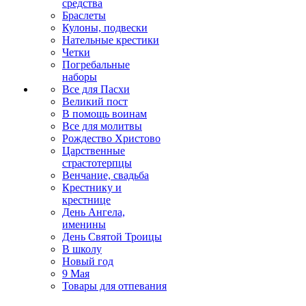
средства
Браслеты
Кулоны, подвески
Нательные крестики
Четки
Погребальные
наборы
Все для Пасхи
Великий пост
В помощь воинам
Все для молитвы
Рождество Христово
Царственные
страстотерпцы
Венчание, свадьба
Крестнику и
крестнице
День Ангела,
именины
День Святой Троицы
В школу
Новый год
9 Мая
Товары для отпевания