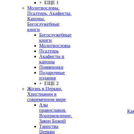
+ ЕЩЕ 1
Молитвословы.
Псалтирь. Акафисты.
Каноны.
Богослужебные
книги
Богослужебные
книги
Молитвословы
Псалтирь
Акафисты и
каноны
Помянники
Подарочные
издания
+ ЕЩЕ 2
Жизнь в Церкви.
Христианин в
современном мире
Азы
православия.
Ка
Воцерковление.
Закон Божий
Таинства
Церкви