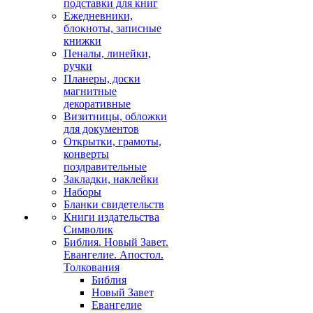
подставки для книг
Ежедневники,
блокноты, записные
книжки
Пеналы, линейки,
ручки
Планеры, доски
магнитные
декоративные
Визитницы, обложки
для документов
Открытки, грамоты,
конверты
поздравительные
Закладки, наклейки
Наборы
Бланки свидетельств
Книги издательства
Символик
Библия. Новый Завет.
Евангелие. Апостол.
Толкования
Библия
Новый Завет
Евангелие