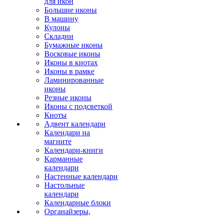
для икон
Большие иконы
В машину
Кулоны
Складни
Бумажные иконы
Восковые иконы
Иконы в киотах
Иконы в рамке
Ламинированные
иконы
Резные иконы
Иконы с подсветкой
Киоты
Адвент календари
Календари на
магните
Календари-книги
Карманные
календари
Настенные календари
Настольные
календари
Календарные блоки
Органайзеры,