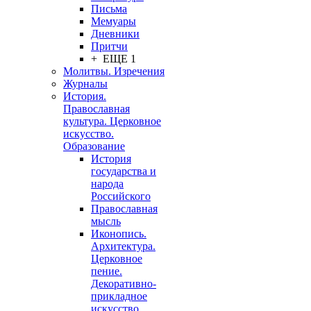
Письма
Мемуары
Дневники
Притчи
+ ЕЩЕ 1
Молитвы. Изречения
Журналы
История.
Православная
культура. Церковное
искусство.
Образование
История
государства и
народа
Российского
Православная
мысль
Иконопись.
Архитектура.
Церковное
пение.
Декоративно-
прикладное
искусство