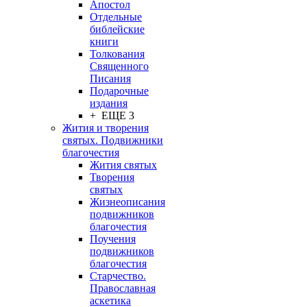
Апостол
Отдельные
библейские
книги
Толкования
Священного
Писания
Подарочные
издания
+ ЕЩЕ 3
Жития и творения
святых. Подвижники
благочестия
Жития святых
Творения
святых
Жизнеописания
подвижников
благочестия
Поучения
подвижников
благочестия
Старчество.
Православная
аскетика