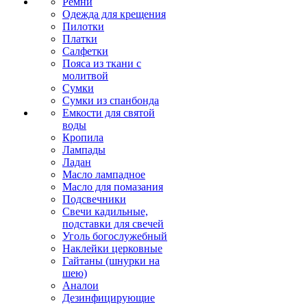
Ремни
Одежда для крещения
Пилотки
Платки
Салфетки
Пояса из ткани с
молитвой
Сумки
Сумки из спанбонда
Емкости для святой
воды
Кропила
Лампады
Ладан
Масло лампадное
Масло для помазания
Подсвечники
Свечи кадильные,
подставки для свечей
Уголь богослужебный
Наклейки церковные
Гайтаны (шнурки на
шею)
Аналои
Дезинфицирующие