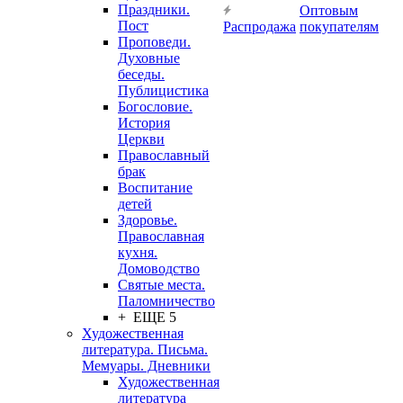
Праздники.
Оптовым
Пост
Распродажа
покупателям
Проповеди.
Духовные
беседы.
Публицистика
Богословие.
История
Церкви
Православный
брак
Воспитание
детей
Здоровье.
Православная
кухня.
Домоводство
Святые места.
Паломничество
+ ЕЩЕ 5
Художественная
литература. Письма.
Мемуары. Дневники
Художественная
литература