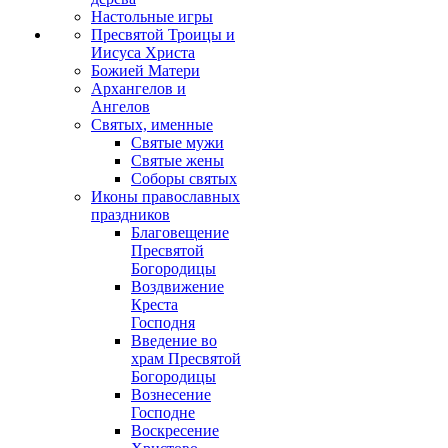
Настольные игры
Пресвятой Троицы и
Иисуса Христа
Божией Матери
Архангелов и
Ангелов
Святых, именные
Святые мужи
Святые жены
Соборы святых
Иконы православных
праздников
Благовещение
Пресвятой
Богородицы
Воздвижение
Креста
Господня
Введение во
храм Пресвятой
Богородицы
Вознесение
Господне
Воскресение