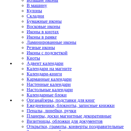
Большие иконы
В машину
Кулоны
Складни
Бумажные иконы
Восковые иконы
Иконы в киотах
Иконы в рамке
Ламинированные иконы
Резные иконы
Иконы с подсветкой
Киоты
Адвент календари
Календари на магните
Календари-книги
Карманные календари
Настенные календари
Настольные календари
Календарные блоки
Органайзеры, подставки для книг
Ежедневники, блокноты, записные книжки
Пеналы, линейки, ручки
Планеры, доски магнитные декоративные
Визитницы, обложки для документов
Открытки, грамоты, конверты поздравительные