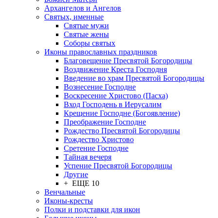
Архангелов и Ангелов
Святых, именные
Святые мужи
Святые жены
Соборы святых
Иконы православных праздников
Благовещение Пресвятой Богородицы
Воздвижение Креста Господня
Введение во храм Пресвятой Богородицы
Вознесение Господне
Воскресение Христово (Пасха)
Вход Господень в Иерусалим
Крещение Господне (Богоявление)
Преображение Господне
Рождество Пресвятой Богородицы
Рождество Христово
Сретение Господне
Тайная вечеря
Успение Пресвятой Богородицы
Другие
+ ЕЩЕ 10
Венчальные
Иконы-кресты
Полки и подставки для икон