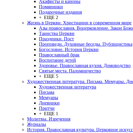
Акафисты и каноны
Помянники
Подарочные издания
+ ЕЩЕ 2
Жизнь в Церкви. Христианин в современном мире
Азы православия. Воцерковление. Закон Бож
Таинства Церкви
Праздники. Пост
Проповеди. Духовные беседы. Публицистика
Богословие. История Церкви
Православный брак
Воспитание детей
Здоровье. Православная кухня. Домоводство
Святые места. Паломничество
+ ЕЩЕ 5
Художественная литература. Письма. Мемуары. Д
Художественная литература
Письма
Мемуары
Дневники
Притчи
+ ЕЩЕ 1
Молитвы. Изречения
Журналы
История. Православная культура. Церковное искусс