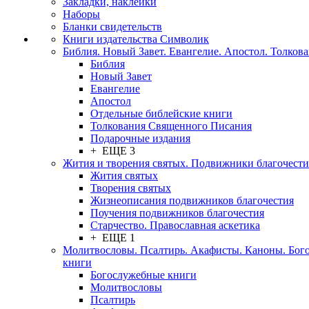
Закладки, наклейки
Наборы
Бланки свидетельств
Книги издательства Символик
Библия. Новый Завет. Евангелие. Апостол. Толков
Библия
Новый Завет
Евангелие
Апостол
Отдельные библейские книги
Толкования Священного Писания
Подарочные издания
+ ЕЩЕ 3
Жития и творения святых. Подвижники благочести
Жития святых
Творения святых
Жизнеописания подвижников благочестия
Поучения подвижников благочестия
Старчество. Православная аскетика
+ ЕЩЕ 1
Молитвословы. Псалтирь. Акафисты. Каноны. Бог
книги
Богослужебные книги
Молитвословы
Псалтирь