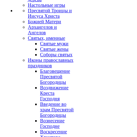
Настольные игры
Пресвятой Троицы и
Иисуса Христа
Божией Матери
Архангелов и
Ангелов
Святых, именные
Святые мужи
Святые жены
Соборы святых
Иконы православных
праздников
Благовещение
Пресвятой
Богородицы
Воздвижение
Креста
Господня
Введение во
храм Пресвятой
Богородицы
Вознесение
Господне
Воскресение