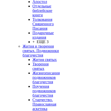
Апостол
Отдельные
библейские
книги
Толкования
Священного
Писания
Подарочные
издания
+ ЕЩЕ 3
Жития и творения
святых. Подвижники
благочестия
Жития святых
Творения
святых
Жизнеописания
подвижников
благочестия
Поучения
подвижников
благочестия
Старчество.
Православная
аскетика