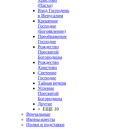
Христово
(Пасха)
Вход Господень
в Иерусалим
Крещение
Господне
(Богоявление)
Преображение
Господне
Рождество
Пресвятой
Богородицы
Рождество
Христово
Сретение
Господне
Тайная вечеря
Успение
Пресвятой
Богородицы
Другие
+ ЕЩЕ 10
Венчальные
Иконы-кресты
Полки и подставки