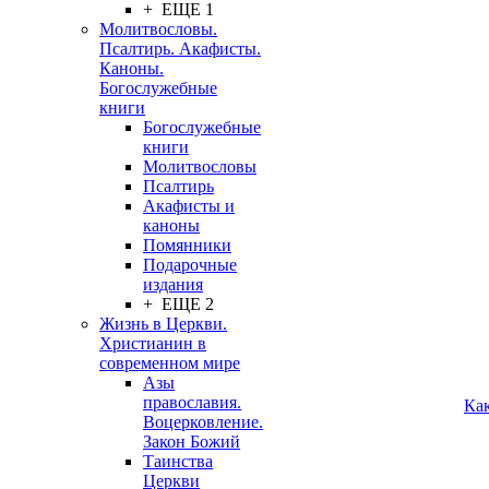
+ ЕЩЕ 1
Молитвословы.
Псалтирь. Акафисты.
Каноны.
Богослужебные
книги
Богослужебные
книги
Молитвословы
Псалтирь
Акафисты и
каноны
Помянники
Подарочные
издания
+ ЕЩЕ 2
Жизнь в Церкви.
Христианин в
современном мире
Азы
православия.
Ка
Воцерковление.
Закон Божий
Таинства
Церкви