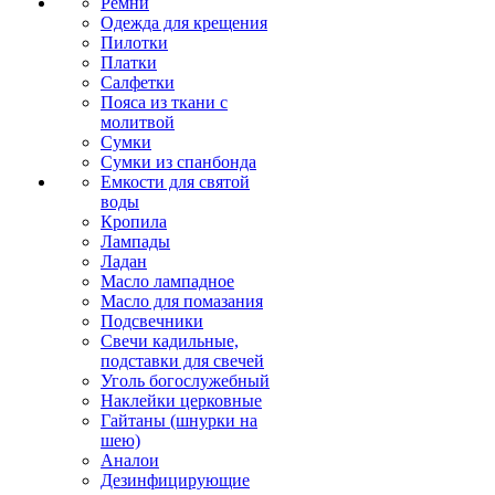
Ремни
Одежда для крещения
Пилотки
Платки
Салфетки
Пояса из ткани с
молитвой
Сумки
Сумки из спанбонда
Емкости для святой
воды
Кропила
Лампады
Ладан
Масло лампадное
Масло для помазания
Подсвечники
Свечи кадильные,
подставки для свечей
Уголь богослужебный
Наклейки церковные
Гайтаны (шнурки на
шею)
Аналои
Дезинфицирующие