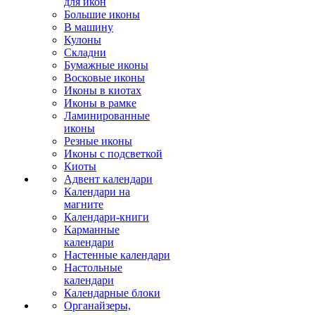
для икон
Большие иконы
В машину
Кулоны
Складни
Бумажные иконы
Восковые иконы
Иконы в киотах
Иконы в рамке
Ламинированные
иконы
Резные иконы
Иконы с подсветкой
Киоты
Адвент календари
Календари на
магните
Календари-книги
Карманные
календари
Настенные календари
Настольные
календари
Календарные блоки
Органайзеры,