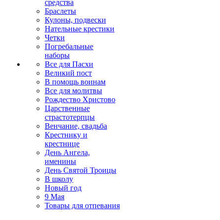
средства
Браслеты
Кулоны, подвески
Нательные крестики
Четки
Погребальные
наборы
Все для Пасхи
Великий пост
В помощь воинам
Все для молитвы
Рождество Христово
Царственные
страстотерпцы
Венчание, свадьба
Крестнику и
крестнице
День Ангела,
именины
День Святой Троицы
В школу
Новый год
9 Мая
Товары для отпевания