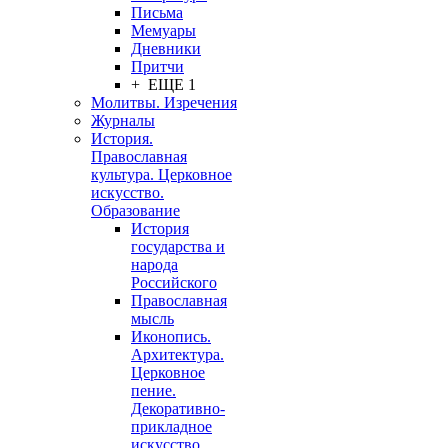
Письма
Мемуары
Дневники
Притчи
+ ЕЩЕ 1
Молитвы. Изречения
Журналы
История.
Православная
культура. Церковное
искусство.
Образование
История
государства и
народа
Российского
Православная
мысль
Иконопись.
Архитектура.
Церковное
пение.
Декоративно-
прикладное
искусство