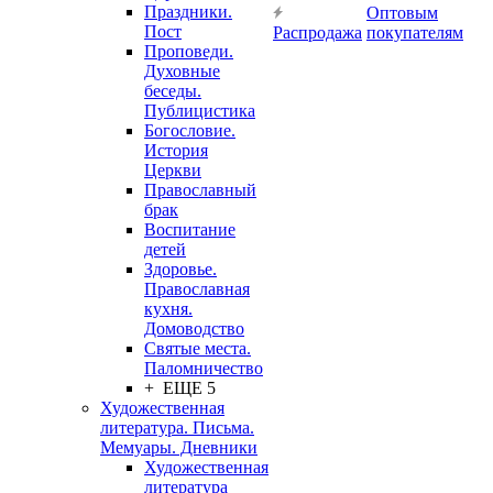
Праздники.
Оптовым
Пост
Распродажа
покупателям
Проповеди.
Духовные
беседы.
Публицистика
Богословие.
История
Церкви
Православный
брак
Воспитание
детей
Здоровье.
Православная
кухня.
Домоводство
Святые места.
Паломничество
+ ЕЩЕ 5
Художественная
литература. Письма.
Мемуары. Дневники
Художественная
литература