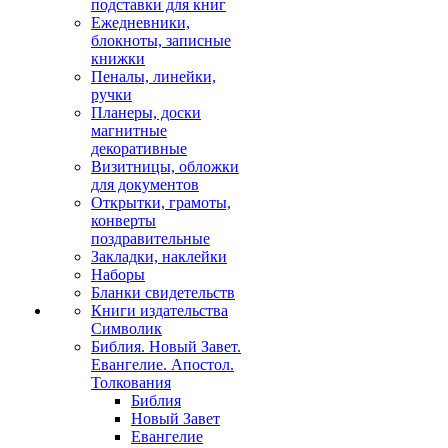
подставки для книг
Ежедневники,
блокноты, записные
книжки
Пеналы, линейки,
ручки
Планеры, доски
магнитные
декоративные
Визитницы, обложки
для документов
Открытки, грамоты,
конверты
поздравительные
Закладки, наклейки
Наборы
Бланки свидетельств
Книги издательства
Символик
Библия. Новый Завет.
Евангелие. Апостол.
Толкования
Библия
Новый Завет
Евангелие