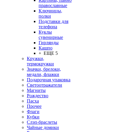
Картины, панно
православные
Ключницы,
полки
Подставки для
телефона
Куклы
сувенирные
Гирлянды
Кашпо
+ ЕЩЕ 5
Кружки,
термокружки
Значки, брелоки,
медали, флажки
Подарочная упаковка
Светоотражатели
Магниты
Рождество
Пасха
Прочее
Флаги
Кубки
Слэп-браслеты
Чайные домики