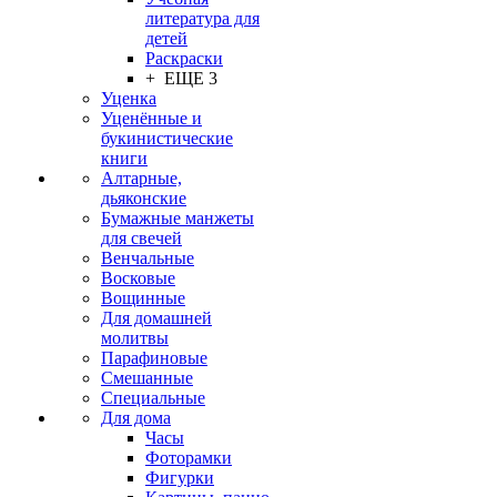
литература для
детей
Раскраски
+ ЕЩЕ 3
Уценка
Уценённые и
букинистические
книги
Алтарные,
дьяконские
Бумажные манжеты
для свечей
Венчальные
Восковые
Вощинные
Для домашней
молитвы
Парафиновые
Смешанные
Специальные
Для дома
Часы
Фоторамки
Фигурки