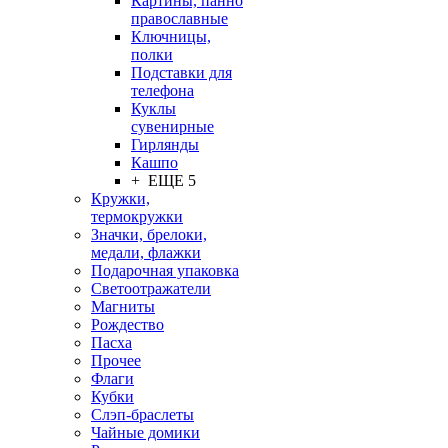
Картины, панно
православные
Ключницы,
полки
Подставки для
телефона
Куклы
сувенирные
Гирлянды
Кашпо
+ ЕЩЕ 5
Кружки,
термокружки
Значки, брелоки,
медали, флажки
Подарочная упаковка
Светоотражатели
Магниты
Рождество
Пасха
Прочее
Флаги
Кубки
Слэп-браслеты
Чайные домики