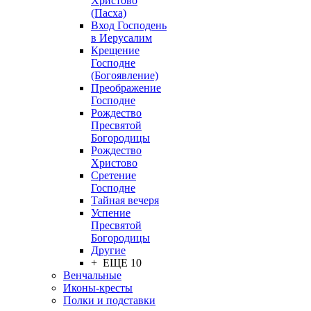
Христово
(Пасха)
Вход Господень
в Иерусалим
Крещение
Господне
(Богоявление)
Преображение
Господне
Рождество
Пресвятой
Богородицы
Рождество
Христово
Сретение
Господне
Тайная вечеря
Успение
Пресвятой
Богородицы
Другие
+ ЕЩЕ 10
Венчальные
Иконы-кресты
Полки и подставки