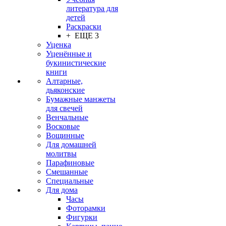
литература для
детей
Раскраски
+ ЕЩЕ 3
Уценка
Уценённые и
букинистические
книги
Алтарные,
дьяконские
Бумажные манжеты
для свечей
Венчальные
Восковые
Вощинные
Для домашней
молитвы
Парафиновые
Смешанные
Специальные
Для дома
Часы
Фоторамки
Фигурки