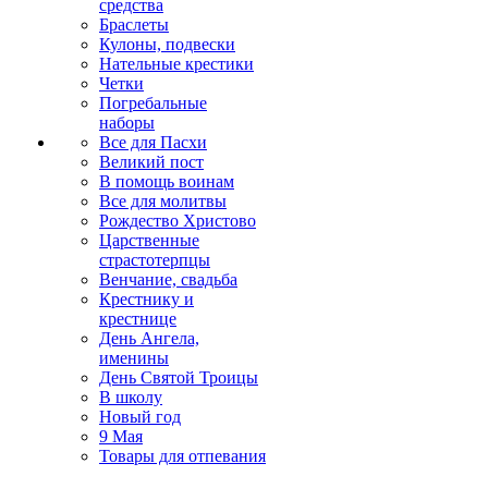
средства
Браслеты
Кулоны, подвески
Нательные крестики
Четки
Погребальные
наборы
Все для Пасхи
Великий пост
В помощь воинам
Все для молитвы
Рождество Христово
Царственные
страстотерпцы
Венчание, свадьба
Крестнику и
крестнице
День Ангела,
именины
День Святой Троицы
В школу
Новый год
9 Мая
Товары для отпевания