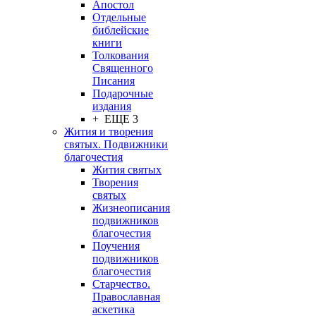
Апостол
Отдельные
библейские
книги
Толкования
Священного
Писания
Подарочные
издания
+ ЕЩЕ 3
Жития и творения
святых. Подвижники
благочестия
Жития святых
Творения
святых
Жизнеописания
подвижников
благочестия
Поучения
подвижников
благочестия
Старчество.
Православная
аскетика