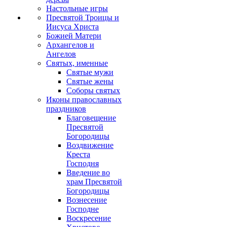
Настольные игры
Пресвятой Троицы и
Иисуса Христа
Божией Матери
Архангелов и
Ангелов
Святых, именные
Святые мужи
Святые жены
Соборы святых
Иконы православных
праздников
Благовещение
Пресвятой
Богородицы
Воздвижение
Креста
Господня
Введение во
храм Пресвятой
Богородицы
Вознесение
Господне
Воскресение