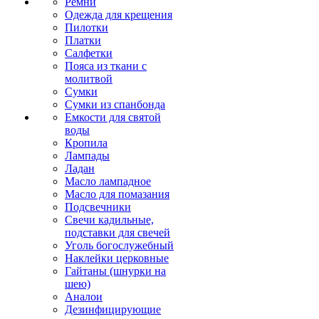
Ремни
Одежда для крещения
Пилотки
Платки
Салфетки
Пояса из ткани с
молитвой
Сумки
Сумки из спанбонда
Емкости для святой
воды
Кропила
Лампады
Ладан
Масло лампадное
Масло для помазания
Подсвечники
Свечи кадильные,
подставки для свечей
Уголь богослужебный
Наклейки церковные
Гайтаны (шнурки на
шею)
Аналои
Дезинфицирующие