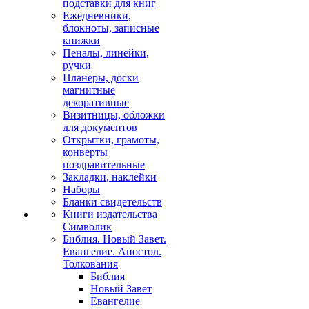
подставки для книг
Ежедневники,
блокноты, записные
книжки
Пеналы, линейки,
ручки
Планеры, доски
магнитные
декоративные
Визитницы, обложки
для документов
Открытки, грамоты,
конверты
поздравительные
Закладки, наклейки
Наборы
Бланки свидетельств
Книги издательства
Символик
Библия. Новый Завет.
Евангелие. Апостол.
Толкования
Библия
Новый Завет
Евангелие