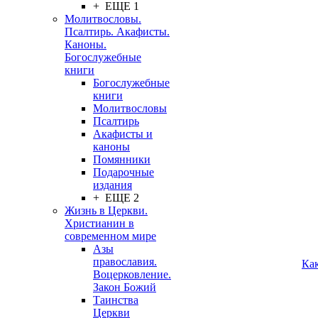
+ ЕЩЕ 1
Молитвословы.
Псалтирь. Акафисты.
Каноны.
Богослужебные
книги
Богослужебные
книги
Молитвословы
Псалтирь
Акафисты и
каноны
Помянники
Подарочные
издания
+ ЕЩЕ 2
Жизнь в Церкви.
Христианин в
современном мире
Азы
православия.
Ка
Воцерковление.
Закон Божий
Таинства
Церкви