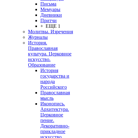
Письма
Мемуары
Дневники
Притчи
+ ЕЩЕ 1
Молитвы. Изречения
Журналы
История.
Православная
культура. Церковное
искусство.
Образование
История
государства и
народа
Российского
Православная
мысль
Иконопись.
Архитектура.
Церковное
пение.
Декоративно-
прикладное
искусство