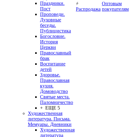
Праздники.
Оптовым
Пост
Распродажа
покупателям
Проповеди.
Духовные
беседы.
Публицистика
Богословие.
История
Церкви
Православный
брак
Воспитание
детей
Здоровье.
Православная
кухня.
Домоводство
Святые места.
Паломничество
+ ЕЩЕ 5
Художественная
литература. Письма.
Мемуары. Дневники
Художественная
литература