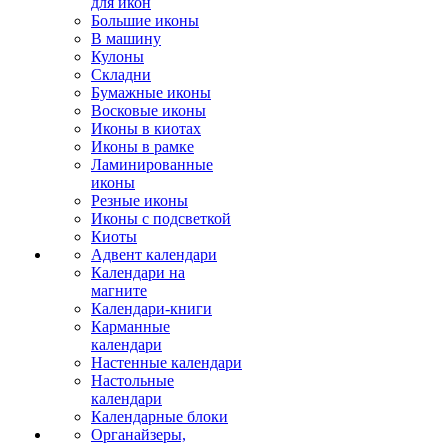
для икон
Большие иконы
В машину
Кулоны
Складни
Бумажные иконы
Восковые иконы
Иконы в киотах
Иконы в рамке
Ламинированные
иконы
Резные иконы
Иконы с подсветкой
Киоты
Адвент календари
Календари на
магните
Календари-книги
Карманные
календари
Настенные календари
Настольные
календари
Календарные блоки
Органайзеры,