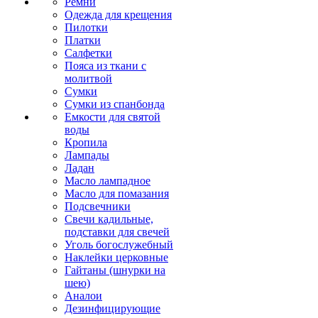
Ремни
Одежда для крещения
Пилотки
Платки
Салфетки
Пояса из ткани с
молитвой
Сумки
Сумки из спанбонда
Емкости для святой
воды
Кропила
Лампады
Ладан
Масло лампадное
Масло для помазания
Подсвечники
Свечи кадильные,
подставки для свечей
Уголь богослужебный
Наклейки церковные
Гайтаны (шнурки на
шею)
Аналои
Дезинфицирующие