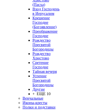
Христово
(Пасха)
Вход Господень
в Иерусалим
Крещение
Господне
(Богоявление)
Преображение
Господне
Рождество
Пресвятой
Богородицы
Рождество
Христово
Сретение
Господне
Тайная вечеря
Успение
Пресвятой
Богородицы
Другие
+ ЕЩЕ 10
Венчальные
Иконы-кресты
Полки и подставки