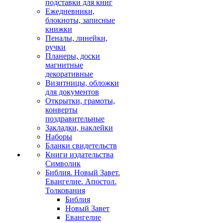
подставки для книг
Ежедневники,
блокноты, записные
книжки
Пеналы, линейки,
ручки
Планеры, доски
магнитные
декоративные
Визитницы, обложки
для документов
Открытки, грамоты,
конверты
поздравительные
Закладки, наклейки
Наборы
Бланки свидетельств
Книги издательства
Символик
Библия. Новый Завет.
Евангелие. Апостол.
Толкования
Библия
Новый Завет
Евангелие