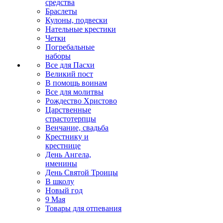
средства
Браслеты
Кулоны, подвески
Нательные крестики
Четки
Погребальные
наборы
Все для Пасхи
Великий пост
В помощь воинам
Все для молитвы
Рождество Христово
Царственные
страстотерпцы
Венчание, свадьба
Крестнику и
крестнице
День Ангела,
именины
День Святой Троицы
В школу
Новый год
9 Мая
Товары для отпевания