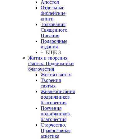
Апостол
Отдельные
библейские
книги
Толкования
Священного
Писания
Подарочные
издания
+ ЕЩЕ 3
Жития и творения
святых. Подвижники
благочестия
Жития святых
Творения
святых
Жизнеописания
подвижников
благочестия
Поучения
подвижников
благочестия
Старчество.
Православная
аскетика