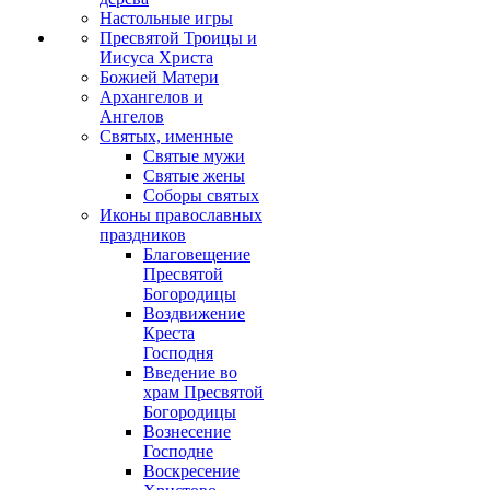
Настольные игры
Пресвятой Троицы и
Иисуса Христа
Божией Матери
Архангелов и
Ангелов
Святых, именные
Святые мужи
Святые жены
Соборы святых
Иконы православных
праздников
Благовещение
Пресвятой
Богородицы
Воздвижение
Креста
Господня
Введение во
храм Пресвятой
Богородицы
Вознесение
Господне
Воскресение