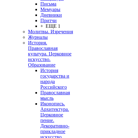
Письма
Мемуары
Дневники
Притчи
+ ЕЩЕ 1
Молитвы. Изречения
Журналы
История.
Православная
культура. Церковное
искусство.
Образование
История
государства и
народа
Российского
Православная
мысль
Иконопись.
Архитектура.
Церковное
пение.
Декоративно-
прикладное
искусство