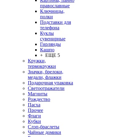
Картины, панно
православные
Ключницы,
полки
Подставки для
телефона
Куклы
сувенирные
Гирлянды
Кашпо
+ ЕЩЕ 5
Кружки,
термокружки
Значки, брелоки,
медали, флажки
Подарочная упаковка
Светоотражатели
Магниты
Рождество
Пасха
Прочее
Флаги
Кубки
Слэп-браслеты
Чайные домики