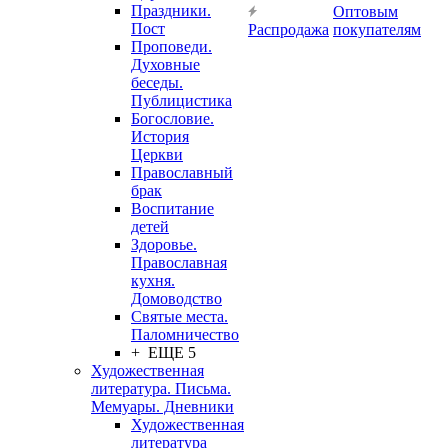
Праздники.
Оптовым
Пост
Распродажа
покупателям
Проповеди.
Духовные
беседы.
Публицистика
Богословие.
История
Церкви
Православный
брак
Воспитание
детей
Здоровье.
Православная
кухня.
Домоводство
Святые места.
Паломничество
+ ЕЩЕ 5
Художественная
литература. Письма.
Мемуары. Дневники
Художественная
литература