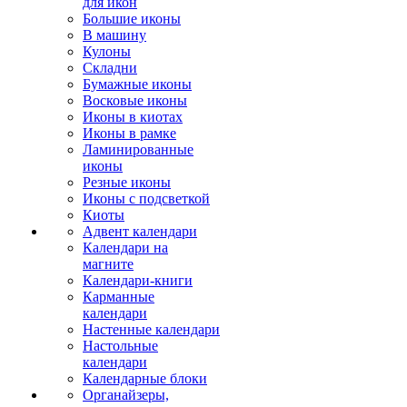
для икон
Большие иконы
В машину
Кулоны
Складни
Бумажные иконы
Восковые иконы
Иконы в киотах
Иконы в рамке
Ламинированные
иконы
Резные иконы
Иконы с подсветкой
Киоты
Адвент календари
Календари на
магните
Календари-книги
Карманные
календари
Настенные календари
Настольные
календари
Календарные блоки
Органайзеры,