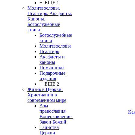
+ ЕЩЕ 1
Молитвословы.
Псалтирь. Акафисты.
Каноны.
Богослужебные
книги
Богослужебные
книги
Молитвословы
Псалтирь
Акафисты и
каноны
Помянники
Подарочные
издания
+ ЕЩЕ 2
Жизнь в Церкви.
Христианин в
современном мире
Азы
православия.
Ка
Воцерковление.
Закон Божий
Таинства
Церкви