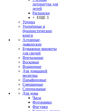
литература для
детей
Раскраски
+ ЕЩЕ 3
Уценка
Уценённые и
букинистические
книги
Алтарные,
дьяконские
Бумажные манжеты
для свечей
Венчальные
Восковые
Вощинные
Для домашней
молитвы
Парафиновые
Смешанные
Специальные
Для дома
Часы
Фоторамки
Фигурки