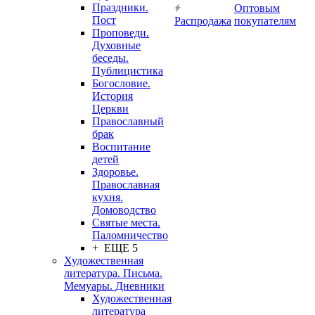
Праздники.
Оптовым
Пост
Распродажа
покупателям
Проповеди.
Духовные
беседы.
Публицистика
Богословие.
История
Церкви
Православный
брак
Воспитание
детей
Здоровье.
Православная
кухня.
Домоводство
Святые места.
Паломничество
+ ЕЩЕ 5
Художественная
литература. Письма.
Мемуары. Дневники
Художественная
литература