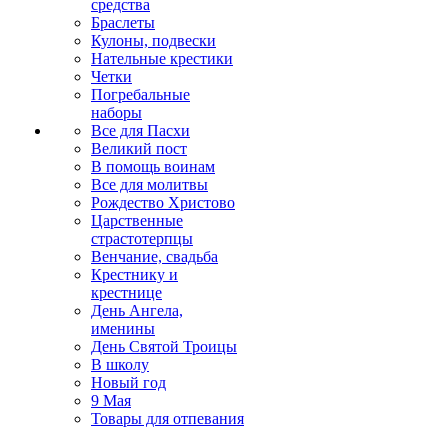
средства
Браслеты
Кулоны, подвески
Нательные крестики
Четки
Погребальные
наборы
Все для Пасхи
Великий пост
В помощь воинам
Все для молитвы
Рождество Христово
Царственные
страстотерпцы
Венчание, свадьба
Крестнику и
крестнице
День Ангела,
именины
День Святой Троицы
В школу
Новый год
9 Мая
Товары для отпевания