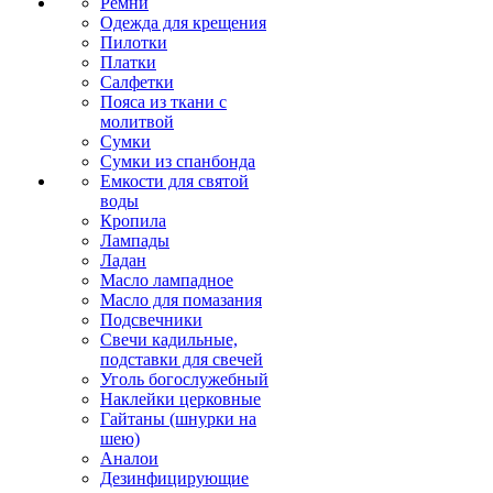
Ремни
Одежда для крещения
Пилотки
Платки
Салфетки
Пояса из ткани с
молитвой
Сумки
Сумки из спанбонда
Емкости для святой
воды
Кропила
Лампады
Ладан
Масло лампадное
Масло для помазания
Подсвечники
Свечи кадильные,
подставки для свечей
Уголь богослужебный
Наклейки церковные
Гайтаны (шнурки на
шею)
Аналои
Дезинфицирующие