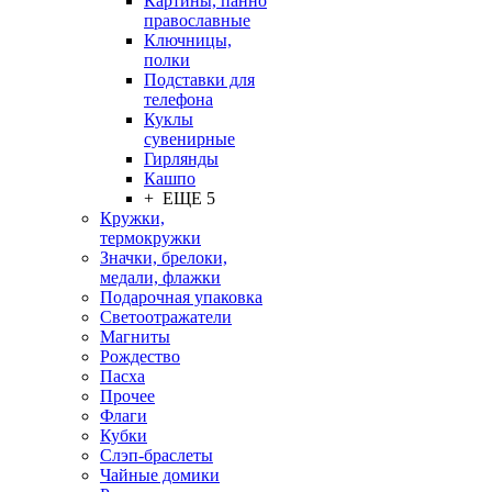
Картины, панно
православные
Ключницы,
полки
Подставки для
телефона
Куклы
сувенирные
Гирлянды
Кашпо
+ ЕЩЕ 5
Кружки,
термокружки
Значки, брелоки,
медали, флажки
Подарочная упаковка
Светоотражатели
Магниты
Рождество
Пасха
Прочее
Флаги
Кубки
Слэп-браслеты
Чайные домики