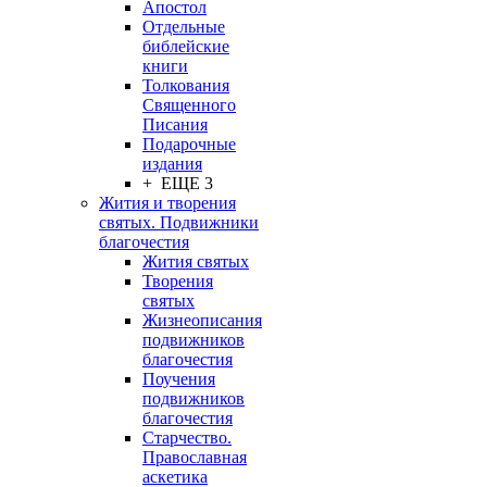
Апостол
Отдельные
библейские
книги
Толкования
Священного
Писания
Подарочные
издания
+ ЕЩЕ 3
Жития и творения
святых. Подвижники
благочестия
Жития святых
Творения
святых
Жизнеописания
подвижников
благочестия
Поучения
подвижников
благочестия
Старчество.
Православная
аскетика