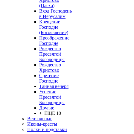
Христово
(Пасха)
Вход Господень
в Иерусалим
Крещение
Господне
(Богоявление)
Преображение
Господне
Рождество
Пресвятой
Богородицы
Рождество
Христово
Сретение
Господне
Тайная вечеря
Успение
Пресвятой
Богородицы
Другие
+ ЕЩЕ 10
Венчальные
Иконы-кресты
Полки и подставки