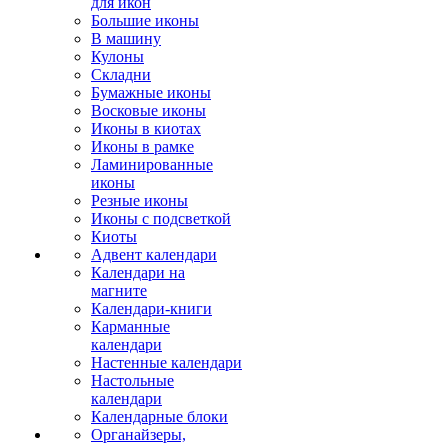
для икон
Большие иконы
В машину
Кулоны
Складни
Бумажные иконы
Восковые иконы
Иконы в киотах
Иконы в рамке
Ламинированные
иконы
Резные иконы
Иконы с подсветкой
Киоты
Адвент календари
Календари на
магните
Календари-книги
Карманные
календари
Настенные календари
Настольные
календари
Календарные блоки
Органайзеры,