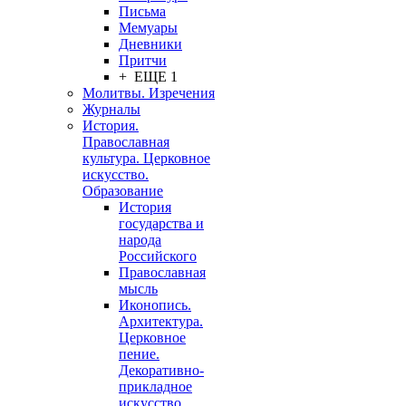
Письма
Мемуары
Дневники
Притчи
+ ЕЩЕ 1
Молитвы. Изречения
Журналы
История.
Православная
культура. Церковное
искусство.
Образование
История
государства и
народа
Российского
Православная
мысль
Иконопись.
Архитектура.
Церковное
пение.
Декоративно-
прикладное
искусство