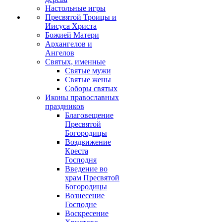
Настольные игры
Пресвятой Троицы и
Иисуса Христа
Божией Матери
Архангелов и
Ангелов
Святых, именные
Святые мужи
Святые жены
Соборы святых
Иконы православных
праздников
Благовещение
Пресвятой
Богородицы
Воздвижение
Креста
Господня
Введение во
храм Пресвятой
Богородицы
Вознесение
Господне
Воскресение