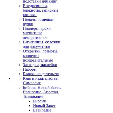
подставки для книг
Ежедневники,
блокноты, записные
книжки
Пеналы, линейки,
ручки
Планеры, доски
магнитные
декоративные
Визитницы, обложки
для документов
Открытки, грамоты,
конверты
поздравительные
Закладки, наклейки
Наборы
Бланки свидетельств
Книги издательства
Символик
Библия. Новый Завет.
Евангелие. Апостол.
Толкования
Библия
Новый Завет
Евангелие