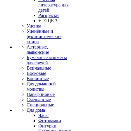
литература для
детей
Раскраски
+ ЕЩЕ 3
Уценка
Уценённые и
букинистические
книги
Алтарные,
дьяконские
Бумажные манжеты
для свечей
Венчальные
Восковые
Вощинные
Для домашней
молитвы
Парафиновые
Смешанные
Специальные
Для дома
Часы
Фоторамки
Фигурки