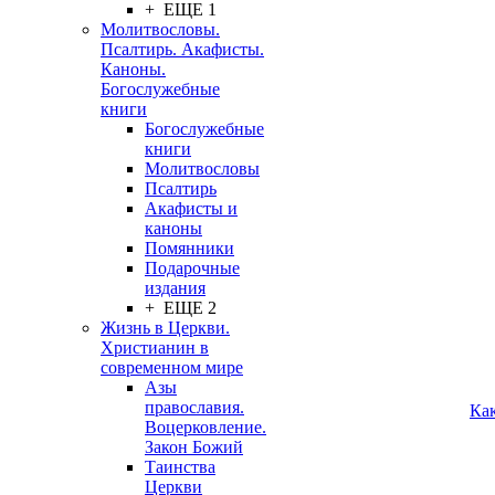
+ ЕЩЕ 1
Молитвословы.
Псалтирь. Акафисты.
Каноны.
Богослужебные
книги
Богослужебные
книги
Молитвословы
Псалтирь
Акафисты и
каноны
Помянники
Подарочные
издания
+ ЕЩЕ 2
Жизнь в Церкви.
Христианин в
современном мире
Азы
православия.
Ка
Воцерковление.
Закон Божий
Таинства
Церкви