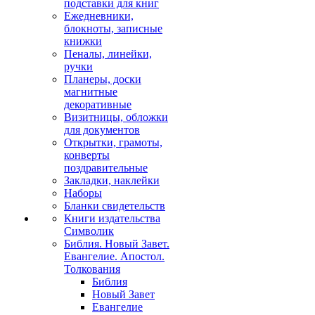
подставки для книг
Ежедневники,
блокноты, записные
книжки
Пеналы, линейки,
ручки
Планеры, доски
магнитные
декоративные
Визитницы, обложки
для документов
Открытки, грамоты,
конверты
поздравительные
Закладки, наклейки
Наборы
Бланки свидетельств
Книги издательства
Символик
Библия. Новый Завет.
Евангелие. Апостол.
Толкования
Библия
Новый Завет
Евангелие