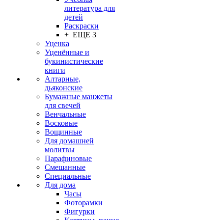
литература для
детей
Раскраски
+ ЕЩЕ 3
Уценка
Уценённые и
букинистические
книги
Алтарные,
дьяконские
Бумажные манжеты
для свечей
Венчальные
Восковые
Вощинные
Для домашней
молитвы
Парафиновые
Смешанные
Специальные
Для дома
Часы
Фоторамки
Фигурки