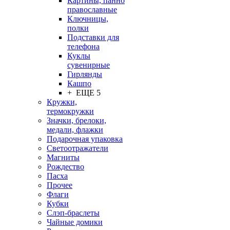
Картины, панно
православные
Ключницы,
полки
Подставки для
телефона
Куклы
сувенирные
Гирлянды
Кашпо
+ ЕЩЕ 5
Кружки,
термокружки
Значки, брелоки,
медали, флажки
Подарочная упаковка
Светоотражатели
Магниты
Рождество
Пасха
Прочее
Флаги
Кубки
Слэп-браслеты
Чайные домики