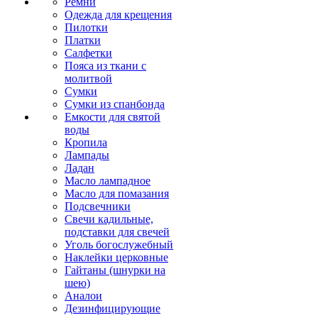
Ремни
Одежда для крещения
Пилотки
Платки
Салфетки
Пояса из ткани с
молитвой
Сумки
Сумки из спанбонда
Емкости для святой
воды
Кропила
Лампады
Ладан
Масло лампадное
Масло для помазания
Подсвечники
Свечи кадильные,
подставки для свечей
Уголь богослужебный
Наклейки церковные
Гайтаны (шнурки на
шею)
Аналои
Дезинфицирующие