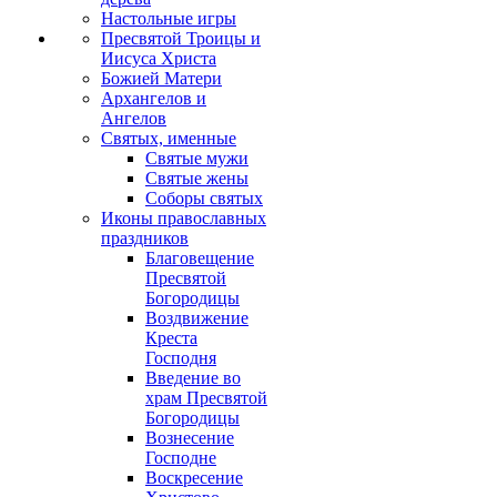
Настольные игры
Пресвятой Троицы и
Иисуса Христа
Божией Матери
Архангелов и
Ангелов
Святых, именные
Святые мужи
Святые жены
Соборы святых
Иконы православных
праздников
Благовещение
Пресвятой
Богородицы
Воздвижение
Креста
Господня
Введение во
храм Пресвятой
Богородицы
Вознесение
Господне
Воскресение