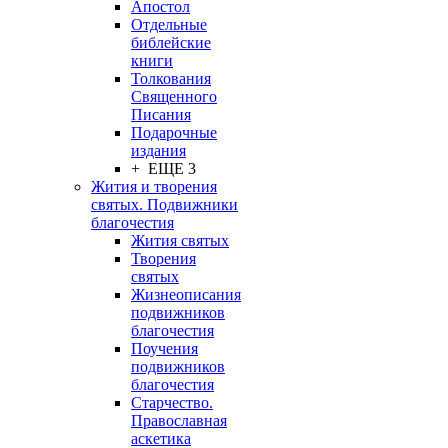
Апостол
Отдельные
библейские
книги
Толкования
Священного
Писания
Подарочные
издания
+ ЕЩЕ 3
Жития и творения
святых. Подвижники
благочестия
Жития святых
Творения
святых
Жизнеописания
подвижников
благочестия
Поучения
подвижников
благочестия
Старчество.
Православная
аскетика