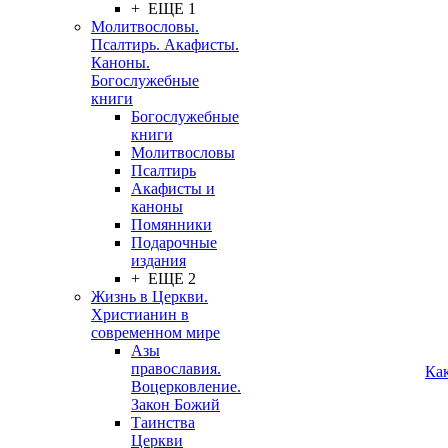
+ ЕЩЕ 1
Молитвословы.
Псалтирь. Акафисты.
Каноны.
Богослужебные
книги
Богослужебные
книги
Молитвословы
Псалтирь
Акафисты и
каноны
Помянники
Подарочные
издания
+ ЕЩЕ 2
Жизнь в Церкви.
Христианин в
современном мире
Азы
православия.
Ка
Воцерковление.
Закон Божий
Таинства
Церкви