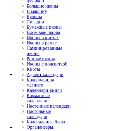
для икон
Большие иконы
В машину
Кулоны
Складни
Бумажные иконы
Восковые иконы
Иконы в киотах
Иконы в рамке
Ламинированные
иконы
Резные иконы
Иконы с подсветкой
Киоты
Адвент календари
Календари на
магните
Календари-книги
Карманные
календари
Настенные календари
Настольные
календари
Календарные блоки
Органайзеры,