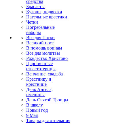
средства
Браслеты
Кулоны, подвески
Нательные крестики
Четки
Погребальные
наборы
Все для Пасхи
Великий пост
В помощь воинам
Все для молитвы
Рождество Христово
Царственные
страстотерпцы
Венчание, свадьба
Крестнику и
крестнице
День Ангела,
именины
День Святой Троицы
В школу
Новый год
9 Мая
Товары для отпевания