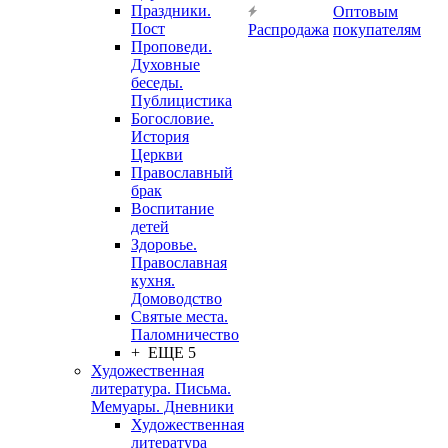
Праздники.
Оптовым
Пост
Распродажа
покупателям
Проповеди.
Духовные
беседы.
Публицистика
Богословие.
История
Церкви
Православный
брак
Воспитание
детей
Здоровье.
Православная
кухня.
Домоводство
Святые места.
Паломничество
+ ЕЩЕ 5
Художественная
литература. Письма.
Мемуары. Дневники
Художественная
литература