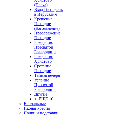
Христово
(Пасха)
Вход Господень
в Иерусалим
Крещение
Господне
(Богоявление)
Преображение
Господне
Рождество
Пресвятой
Богородицы
Рождество
Христово
Сретение
Господне
Тайная вечеря
Успение
Пресвятой
Богородицы
Другие
+ ЕЩЕ 10
Венчальные
Иконы-кресты
Полки и подставки