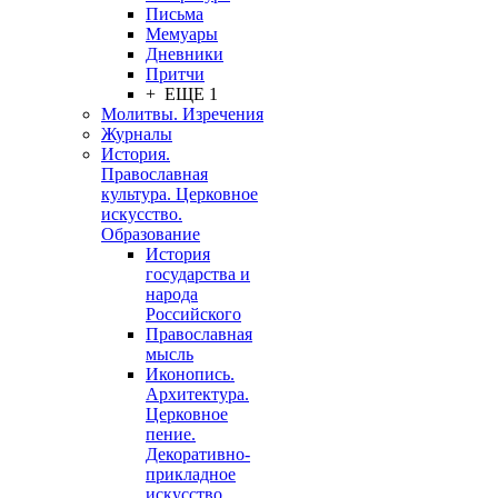
Письма
Мемуары
Дневники
Притчи
+ ЕЩЕ 1
Молитвы. Изречения
Журналы
История.
Православная
культура. Церковное
искусство.
Образование
История
государства и
народа
Российского
Православная
мысль
Иконопись.
Архитектура.
Церковное
пение.
Декоративно-
прикладное
искусство