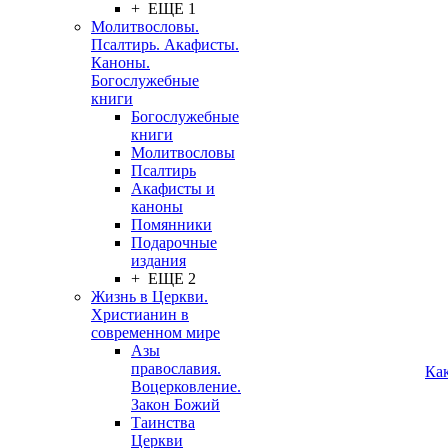
+ ЕЩЕ 1
Молитвословы.
Псалтирь. Акафисты.
Каноны.
Богослужебные
книги
Богослужебные
книги
Молитвословы
Псалтирь
Акафисты и
каноны
Помянники
Подарочные
издания
+ ЕЩЕ 2
Жизнь в Церкви.
Христианин в
современном мире
Азы
православия.
Ка
Воцерковление.
Закон Божий
Таинства
Церкви