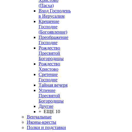
Христово
(Пасха)
Вход Господень
в Иерусалим
Крещение
Господне
(Богоявление)
Преображение
Господне
Рождество
Пресвятой
Богородицы
Рождество
Христово
Сретение
Господне
Тайная вечеря
Успение
Пресвятой
Богородицы
Другие
+ ЕЩЕ 10
Венчальные
Иконы-кресты
Полки и подставки