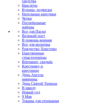
средства
Браслеты
Кулоны, подвески
Нательные крестики
Четки
Погребальные
наборы
Все для Пасхи
Великий пост
В помощь воинам
Все для молитвы
Рождество Христово
Царственные
страстотерпцы
Венчание, свадьба
Крестнику и
крестнице
День Ангела,
именины
День Святой Троицы
В школу
Новый год
9 Мая
Товары для отпевания