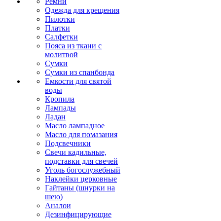
Ремни
Одежда для крещения
Пилотки
Платки
Салфетки
Пояса из ткани с
молитвой
Сумки
Сумки из спанбонда
Емкости для святой
воды
Кропила
Лампады
Ладан
Масло лампадное
Масло для помазания
Подсвечники
Свечи кадильные,
подставки для свечей
Уголь богослужебный
Наклейки церковные
Гайтаны (шнурки на
шею)
Аналои
Дезинфицирующие