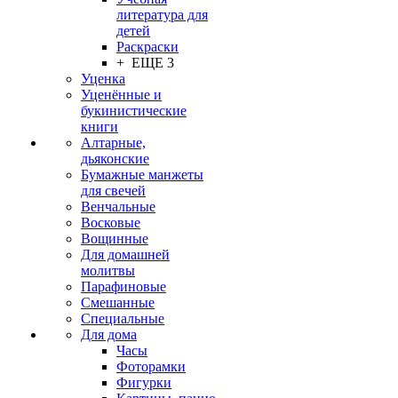
литература для
детей
Раскраски
+ ЕЩЕ 3
Уценка
Уценённые и
букинистические
книги
Алтарные,
дьяконские
Бумажные манжеты
для свечей
Венчальные
Восковые
Вощинные
Для домашней
молитвы
Парафиновые
Смешанные
Специальные
Для дома
Часы
Фоторамки
Фигурки