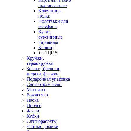
Картины, панно
православные
Ключницы,
полки
Подставки для
телефона
Куклы
сувенирные
Гирлянды
Кашпо
+ ЕЩЕ 5
Кружки,
термокружки
Значки, брелоки,
медали, флажки
Подарочная упаковка
Светоотражатели
Магниты
Рождество
Пасха
Прочее
Флаги
Кубки
Слэп-браслеты
Чайные домики