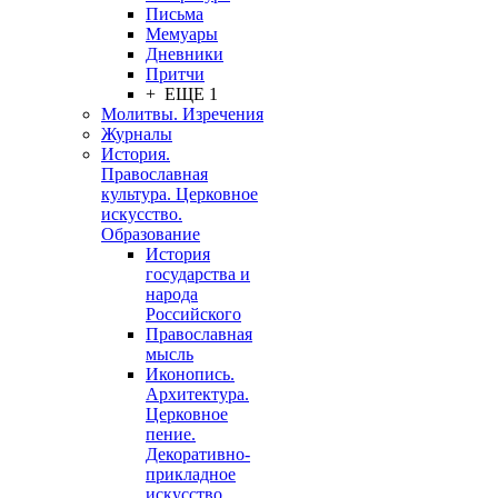
Письма
Мемуары
Дневники
Притчи
+ ЕЩЕ 1
Молитвы. Изречения
Журналы
История.
Православная
культура. Церковное
искусство.
Образование
История
государства и
народа
Российского
Православная
мысль
Иконопись.
Архитектура.
Церковное
пение.
Декоративно-
прикладное
искусство