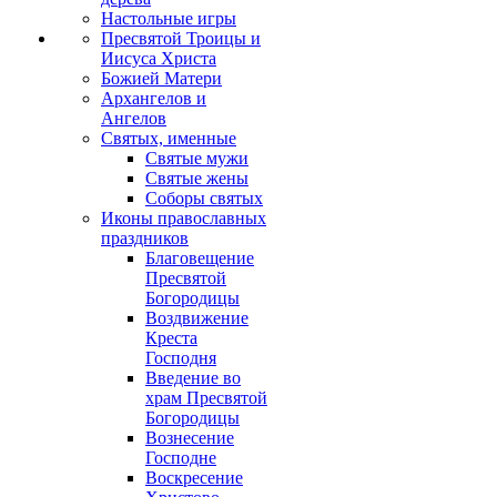
Настольные игры
Пресвятой Троицы и
Иисуса Христа
Божией Матери
Архангелов и
Ангелов
Святых, именные
Святые мужи
Святые жены
Соборы святых
Иконы православных
праздников
Благовещение
Пресвятой
Богородицы
Воздвижение
Креста
Господня
Введение во
храм Пресвятой
Богородицы
Вознесение
Господне
Воскресение