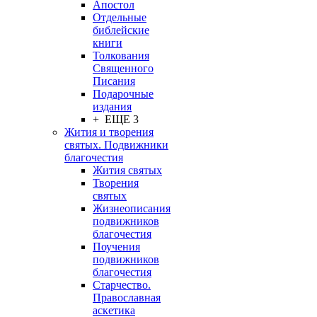
Апостол
Отдельные
библейские
книги
Толкования
Священного
Писания
Подарочные
издания
+ ЕЩЕ 3
Жития и творения
святых. Подвижники
благочестия
Жития святых
Творения
святых
Жизнеописания
подвижников
благочестия
Поучения
подвижников
благочестия
Старчество.
Православная
аскетика