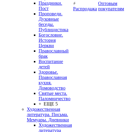
Праздники.
Оптовым
Пост
Распродажа
покупателям
Проповеди.
Духовные
беседы.
Публицистика
Богословие.
История
Церкви
Православный
брак
Воспитание
детей
Здоровье.
Православная
кухня.
Домоводство
Святые места.
Паломничество
+ ЕЩЕ 5
Художественная
литература. Письма.
Мемуары. Дневники
Художественная
литература