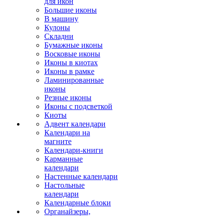
для икон
Большие иконы
В машину
Кулоны
Складни
Бумажные иконы
Восковые иконы
Иконы в киотах
Иконы в рамке
Ламинированные
иконы
Резные иконы
Иконы с подсветкой
Киоты
Адвент календари
Календари на
магните
Календари-книги
Карманные
календари
Настенные календари
Настольные
календари
Календарные блоки
Органайзеры,