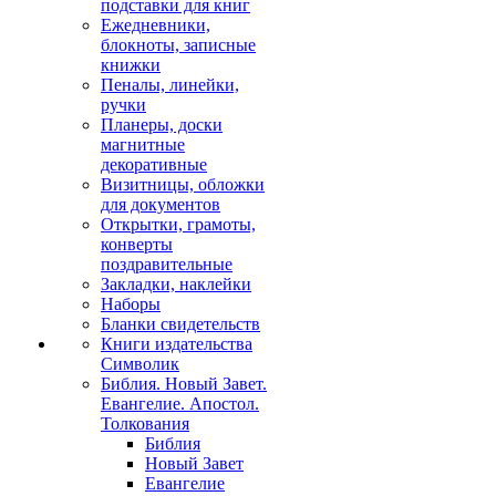
подставки для книг
Ежедневники,
блокноты, записные
книжки
Пеналы, линейки,
ручки
Планеры, доски
магнитные
декоративные
Визитницы, обложки
для документов
Открытки, грамоты,
конверты
поздравительные
Закладки, наклейки
Наборы
Бланки свидетельств
Книги издательства
Символик
Библия. Новый Завет.
Евангелие. Апостол.
Толкования
Библия
Новый Завет
Евангелие