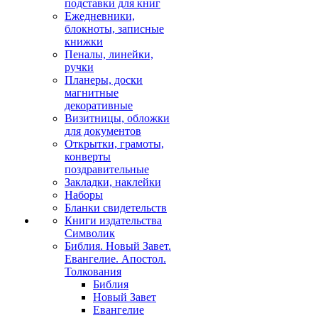
подставки для книг
Ежедневники,
блокноты, записные
книжки
Пеналы, линейки,
ручки
Планеры, доски
магнитные
декоративные
Визитницы, обложки
для документов
Открытки, грамоты,
конверты
поздравительные
Закладки, наклейки
Наборы
Бланки свидетельств
Книги издательства
Символик
Библия. Новый Завет.
Евангелие. Апостол.
Толкования
Библия
Новый Завет
Евангелие