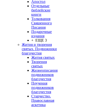
Апостол
Отдельные
библейские
книги
Толкования
Священного
Писания
Подарочные
издания
+ ЕЩЕ 3
Жития и творения
святых. Подвижники
благочестия
Жития святых
Творения
святых
Жизнеописания
подвижников
благочестия
Поучения
подвижников
благочестия
Старчество.
Православная
аскетика