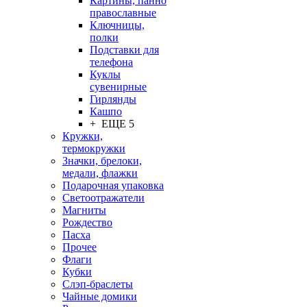
Картины, панно
православные
Ключницы,
полки
Подставки для
телефона
Куклы
сувенирные
Гирлянды
Кашпо
+ ЕЩЕ 5
Кружки,
термокружки
Значки, брелоки,
медали, флажки
Подарочная упаковка
Светоотражатели
Магниты
Рождество
Пасха
Прочее
Флаги
Кубки
Слэп-браслеты
Чайные домики