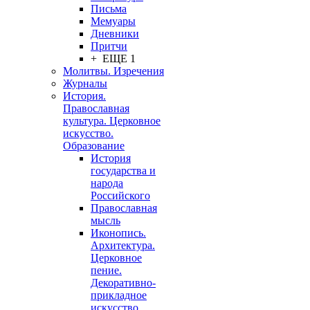
Письма
Мемуары
Дневники
Притчи
+ ЕЩЕ 1
Молитвы. Изречения
Журналы
История.
Православная
культура. Церковное
искусство.
Образование
История
государства и
народа
Российского
Православная
мысль
Иконопись.
Архитектура.
Церковное
пение.
Декоративно-
прикладное
искусство