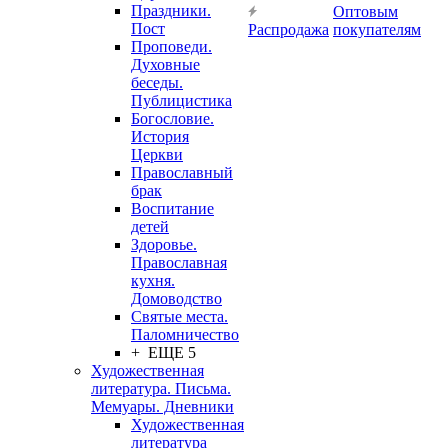
Праздники.
Оптовым
Пост
Распродажа
покупателям
Проповеди.
Духовные
беседы.
Публицистика
Богословие.
История
Церкви
Православный
брак
Воспитание
детей
Здоровье.
Православная
кухня.
Домоводство
Святые места.
Паломничество
+ ЕЩЕ 5
Художественная
литература. Письма.
Мемуары. Дневники
Художественная
литература