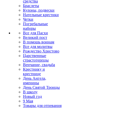
средства
Браслеты
Кулоны, подвески
Нательные крестики
Четки
Погребальные
наборы
Все для Пасхи
Великий пост
В помощь воинам
Все для молитвы
Рождество Христово
Царственные
страстотерпцы
Венчание, свадьба
Крестнику и
крестнице
День Ангела,
именины
День Святой Троицы
В школу
Новый год
9 Мая
Товары для отпевания