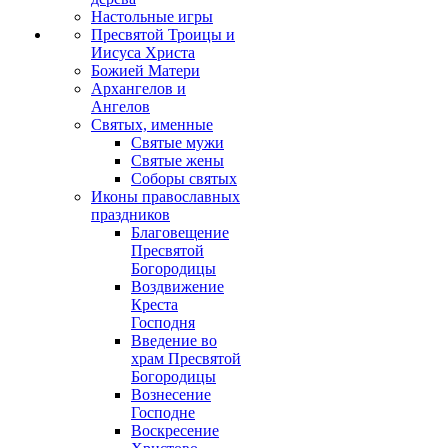
Настольные игры
Пресвятой Троицы и
Иисуса Христа
Божией Матери
Архангелов и
Ангелов
Святых, именные
Святые мужи
Святые жены
Соборы святых
Иконы православных
праздников
Благовещение
Пресвятой
Богородицы
Воздвижение
Креста
Господня
Введение во
храм Пресвятой
Богородицы
Вознесение
Господне
Воскресение