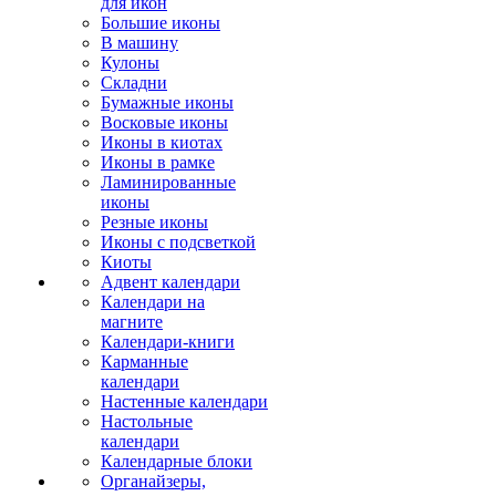
для икон
Большие иконы
В машину
Кулоны
Складни
Бумажные иконы
Восковые иконы
Иконы в киотах
Иконы в рамке
Ламинированные
иконы
Резные иконы
Иконы с подсветкой
Киоты
Адвент календари
Календари на
магните
Календари-книги
Карманные
календари
Настенные календари
Настольные
календари
Календарные блоки
Органайзеры,