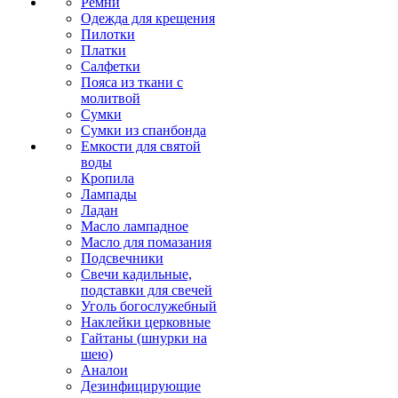
Ремни
Одежда для крещения
Пилотки
Платки
Салфетки
Пояса из ткани с
молитвой
Сумки
Сумки из спанбонда
Емкости для святой
воды
Кропила
Лампады
Ладан
Масло лампадное
Масло для помазания
Подсвечники
Свечи кадильные,
подставки для свечей
Уголь богослужебный
Наклейки церковные
Гайтаны (шнурки на
шею)
Аналои
Дезинфицирующие