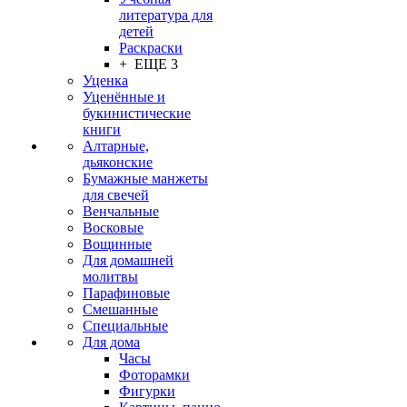
литература для
детей
Раскраски
+ ЕЩЕ 3
Уценка
Уценённые и
букинистические
книги
Алтарные,
дьяконские
Бумажные манжеты
для свечей
Венчальные
Восковые
Вощинные
Для домашней
молитвы
Парафиновые
Смешанные
Специальные
Для дома
Часы
Фоторамки
Фигурки