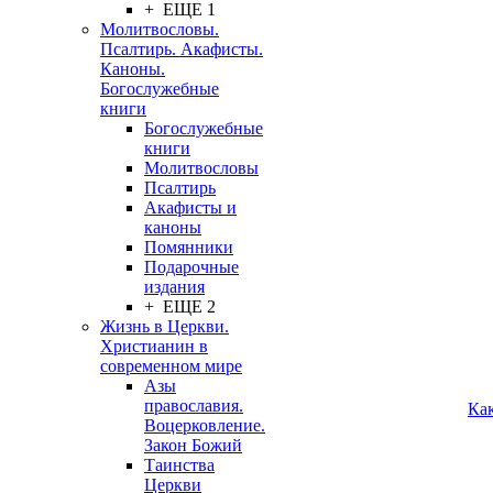
+ ЕЩЕ 1
Молитвословы.
Псалтирь. Акафисты.
Каноны.
Богослужебные
книги
Богослужебные
книги
Молитвословы
Псалтирь
Акафисты и
каноны
Помянники
Подарочные
издания
+ ЕЩЕ 2
Жизнь в Церкви.
Христианин в
современном мире
Азы
православия.
Ка
Воцерковление.
Закон Божий
Таинства
Церкви