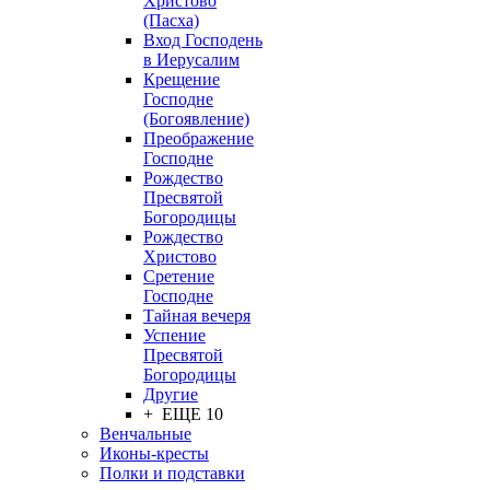
Христово
(Пасха)
Вход Господень
в Иерусалим
Крещение
Господне
(Богоявление)
Преображение
Господне
Рождество
Пресвятой
Богородицы
Рождество
Христово
Сретение
Господне
Тайная вечеря
Успение
Пресвятой
Богородицы
Другие
+ ЕЩЕ 10
Венчальные
Иконы-кресты
Полки и подставки