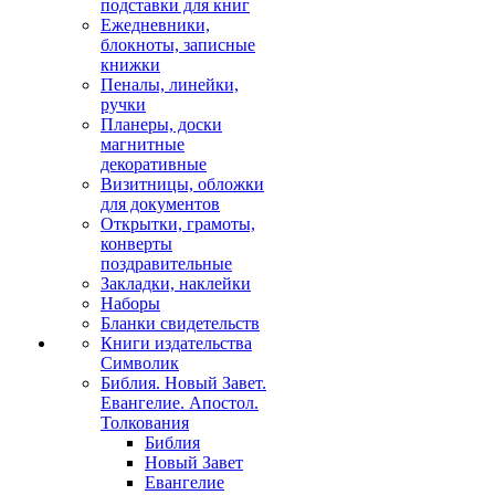
подставки для книг
Ежедневники,
блокноты, записные
книжки
Пеналы, линейки,
ручки
Планеры, доски
магнитные
декоративные
Визитницы, обложки
для документов
Открытки, грамоты,
конверты
поздравительные
Закладки, наклейки
Наборы
Бланки свидетельств
Книги издательства
Символик
Библия. Новый Завет.
Евангелие. Апостол.
Толкования
Библия
Новый Завет
Евангелие