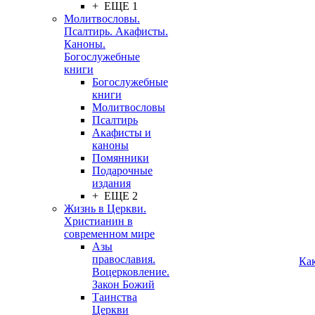
+ ЕЩЕ 1
Молитвословы.
Псалтирь. Акафисты.
Каноны.
Богослужебные
книги
Богослужебные
книги
Молитвословы
Псалтирь
Акафисты и
каноны
Помянники
Подарочные
издания
+ ЕЩЕ 2
Жизнь в Церкви.
Христианин в
современном мире
Азы
православия.
Ка
Воцерковление.
Закон Божий
Таинства
Церкви