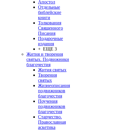
Апостол
Отдельные
библейские
книги
Толкования
Священного
Писания
Подарочные
издания
+ ЕЩЕ 3
Жития и творения
святых. Подвижники
благочестия
Жития святых
Творения
святых
Жизнеописания
подвижников
благочестия
Поучения
подвижников
благочестия
Старчество.
Православная
аскетика