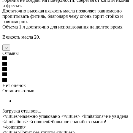
горения не оседает на поверхности, сберегая от копоти иконы
и фрески.
Достаточно высокая вязкость масла позволяет равномерно
пропитывать фитиль, благодаря чему огонь горит стойко и
равномерно.
Объема 1 л достаточно для использования на долгое время.
Вязкость масла 20.
Отзывы
Нет оценок
Оставить отзыв
Загрузка отзывов...
<virtues>надежно упаковано </virtues> <limitations>не увидела
</limitations> <comment>большое спасибо за масло!
</comment>
<virtues>Горит без копоти </virtues>