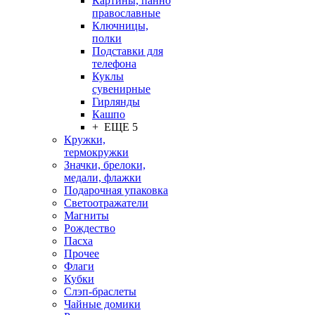
Картины, панно
православные
Ключницы,
полки
Подставки для
телефона
Куклы
сувенирные
Гирлянды
Кашпо
+ ЕЩЕ 5
Кружки,
термокружки
Значки, брелоки,
медали, флажки
Подарочная упаковка
Светоотражатели
Магниты
Рождество
Пасха
Прочее
Флаги
Кубки
Слэп-браслеты
Чайные домики