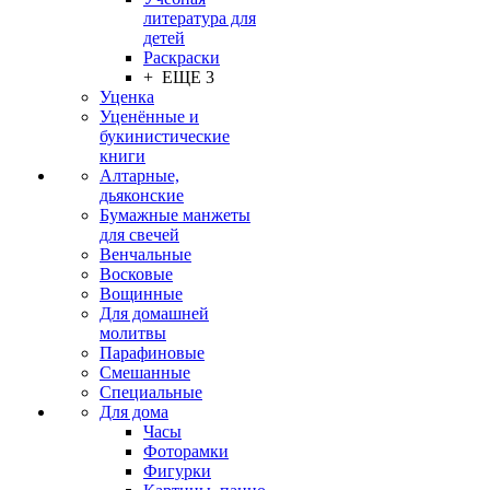
литература для
детей
Раскраски
+ ЕЩЕ 3
Уценка
Уценённые и
букинистические
книги
Алтарные,
дьяконские
Бумажные манжеты
для свечей
Венчальные
Восковые
Вощинные
Для домашней
молитвы
Парафиновые
Смешанные
Специальные
Для дома
Часы
Фоторамки
Фигурки