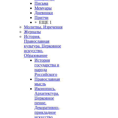
Письма
Мемуары
Дневники
Притчи
+ ЕЩЕ 1
Молитвы. Изречения
Журналы
История.
Православная
культура. Церковное
искусство.
Образование
История
государства и
народа
Российского
Православная
мысль
Иконопись.
Архитектура.
Церковное
пение.
Декоративно-
прикладное
искусство