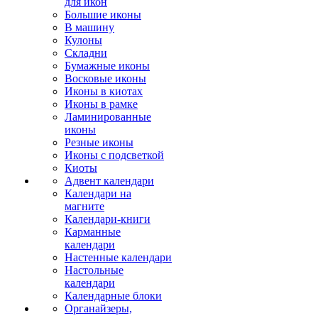
для икон
Большие иконы
В машину
Кулоны
Складни
Бумажные иконы
Восковые иконы
Иконы в киотах
Иконы в рамке
Ламинированные
иконы
Резные иконы
Иконы с подсветкой
Киоты
Адвент календари
Календари на
магните
Календари-книги
Карманные
календари
Настенные календари
Настольные
календари
Календарные блоки
Органайзеры,