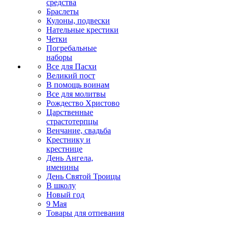
средства
Браслеты
Кулоны, подвески
Нательные крестики
Четки
Погребальные
наборы
Все для Пасхи
Великий пост
В помощь воинам
Все для молитвы
Рождество Христово
Царственные
страстотерпцы
Венчание, свадьба
Крестнику и
крестнице
День Ангела,
именины
День Святой Троицы
В школу
Новый год
9 Мая
Товары для отпевания