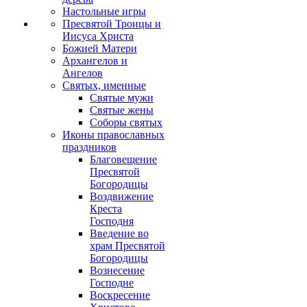
Настольные игры
Пресвятой Троицы и
Иисуса Христа
Божией Матери
Архангелов и
Ангелов
Святых, именные
Святые мужи
Святые жены
Соборы святых
Иконы православных
праздников
Благовещение
Пресвятой
Богородицы
Воздвижение
Креста
Господня
Введение во
храм Пресвятой
Богородицы
Вознесение
Господне
Воскресение