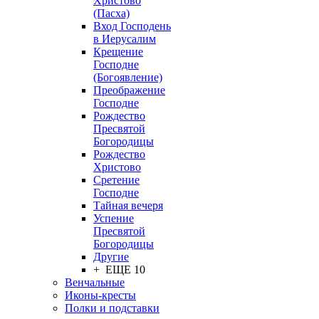
Христово
(Пасха)
Вход Господень
в Иерусалим
Крещение
Господне
(Богоявление)
Преображение
Господне
Рождество
Пресвятой
Богородицы
Рождество
Христово
Сретение
Господне
Тайная вечеря
Успение
Пресвятой
Богородицы
Другие
+ ЕЩЕ 10
Венчальные
Иконы-кресты
Полки и подставки