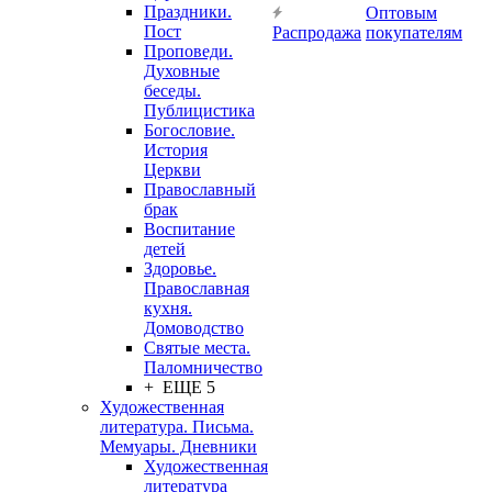
Праздники.
Оптовым
Пост
Распродажа
покупателям
Проповеди.
Духовные
беседы.
Публицистика
Богословие.
История
Церкви
Православный
брак
Воспитание
детей
Здоровье.
Православная
кухня.
Домоводство
Святые места.
Паломничество
+ ЕЩЕ 5
Художественная
литература. Письма.
Мемуары. Дневники
Художественная
литература