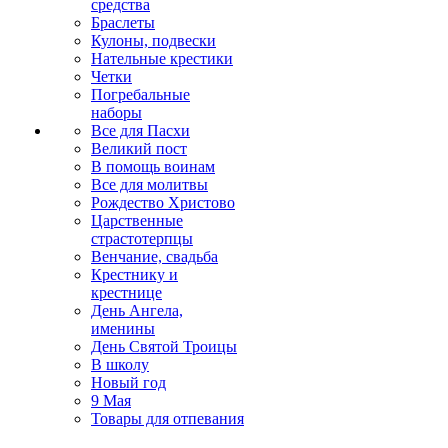
средства
Браслеты
Кулоны, подвески
Нательные крестики
Четки
Погребальные
наборы
Все для Пасхи
Великий пост
В помощь воинам
Все для молитвы
Рождество Христово
Царственные
страстотерпцы
Венчание, свадьба
Крестнику и
крестнице
День Ангела,
именины
День Святой Троицы
В школу
Новый год
9 Мая
Товары для отпевания