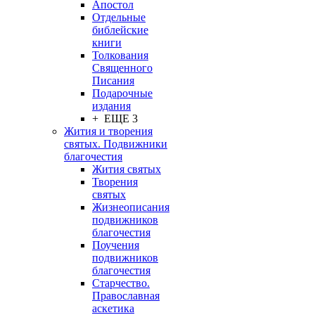
Апостол
Отдельные
библейские
книги
Толкования
Священного
Писания
Подарочные
издания
+ ЕЩЕ 3
Жития и творения
святых. Подвижники
благочестия
Жития святых
Творения
святых
Жизнеописания
подвижников
благочестия
Поучения
подвижников
благочестия
Старчество.
Православная
аскетика