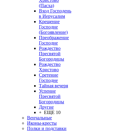
Христово
(Пасха)
Вход Господень
в Иерусалим
Крещение
Господне
(Богоявление)
Преображение
Господне
Рождество
Пресвятой
Богородицы
Рождество
Христово
Сретение
Господне
Тайная вечеря
Успение
Пресвятой
Богородицы
Другие
+ ЕЩЕ 10
Венчальные
Иконы-кресты
Полки и подставки