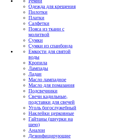
Ремни
Одежда для крещения
Пилотки
Платки
Салфетки
Пояса из ткани с
молитвой
Сумки
Сумки из спанбонда
Емкости для святой
воды
Кропила
Лампады
Ладан
Масло лампадное
Масло для помазания
Подсвечники
Свечи кадильные,
подставки для свечей
Уголь богослужебный
Наклейки церковные
Гайтаны (шнурки на
шею)
Аналои
Дезинфицирующие