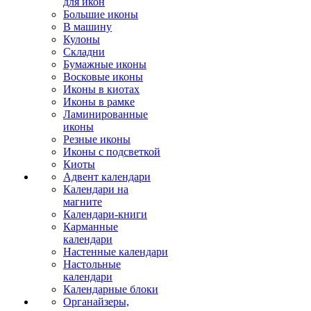
для икон
Большие иконы
В машину
Кулоны
Складни
Бумажные иконы
Восковые иконы
Иконы в киотах
Иконы в рамке
Ламинированные
иконы
Резные иконы
Иконы с подсветкой
Киоты
Адвент календари
Календари на
магните
Календари-книги
Карманные
календари
Настенные календари
Настольные
календари
Календарные блоки
Органайзеры,