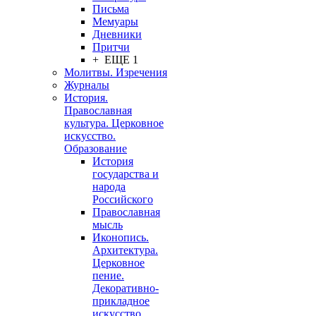
Письма
Мемуары
Дневники
Притчи
+ ЕЩЕ 1
Молитвы. Изречения
Журналы
История.
Православная
культура. Церковное
искусство.
Образование
История
государства и
народа
Российского
Православная
мысль
Иконопись.
Архитектура.
Церковное
пение.
Декоративно-
прикладное
искусство