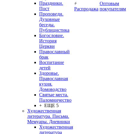
Праздники.
Оптовым
Пост
Распродажа
покупателям
Проповеди.
Духовные
беседы.
Публицистика
Богословие.
История
Церкви
Православный
брак
Воспитание
детей
Здоровье.
Православная
кухня.
Домоводство
Святые места.
Паломничество
+ ЕЩЕ 5
Художественная
литература. Письма.
Мемуары. Дневники
Художественная
литература