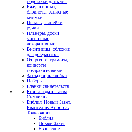
подставки для книг
Ежедневники,
блокноты, записные
книжки
Пеналы, линейки,
ручки
Планеры, доски
магнитные
декоративные
Визитницы, обложки
для документов
Открытки, грамоты,
конверты
поздравительные
Закладки, наклейки
Наборы
Бланки свидетельств
Книги издательства
Символик
Библия. Новый Завет.
Евангелие. Апостол.
Толкования
Библия
Новый Завет
Евангелие