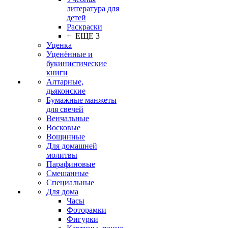
литература для
детей
Раскраски
+ ЕЩЕ 3
Уценка
Уценённые и
букинистические
книги
Алтарные,
дьяконские
Бумажные манжеты
для свечей
Венчальные
Восковые
Вощинные
Для домашней
молитвы
Парафиновые
Смешанные
Специальные
Для дома
Часы
Фоторамки
Фигурки