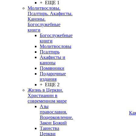
+ ЕЩЕ 1
Молитвословы.
Псалтирь. Акафисты.
Каноны.
Богослужебные
книги
Богослужебные
книги
Молитвословы
Псалтирь
Акафисты и
каноны
Помянники
Подарочные
издания
+ ЕЩЕ 2
Жизнь в Церкви.
Христианин в
современном мире
Азы
православия.
Ка
Воцерковление.
Закон Божий
Таинства
Церкви