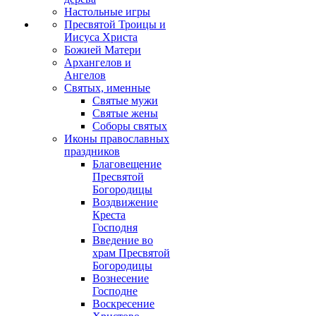
Настольные игры
Пресвятой Троицы и
Иисуса Христа
Божией Матери
Архангелов и
Ангелов
Святых, именные
Святые мужи
Святые жены
Соборы святых
Иконы православных
праздников
Благовещение
Пресвятой
Богородицы
Воздвижение
Креста
Господня
Введение во
храм Пресвятой
Богородицы
Вознесение
Господне
Воскресение