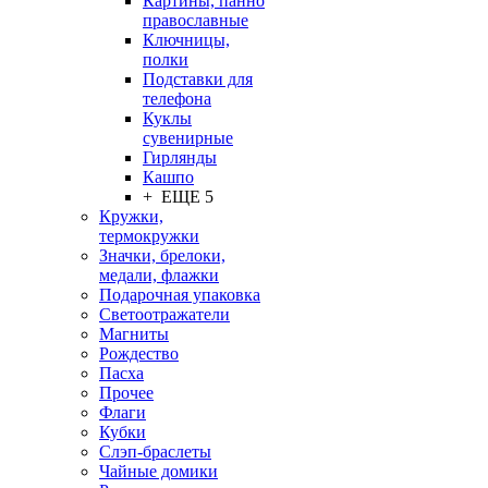
Картины, панно
православные
Ключницы,
полки
Подставки для
телефона
Куклы
сувенирные
Гирлянды
Кашпо
+ ЕЩЕ 5
Кружки,
термокружки
Значки, брелоки,
медали, флажки
Подарочная упаковка
Светоотражатели
Магниты
Рождество
Пасха
Прочее
Флаги
Кубки
Слэп-браслеты
Чайные домики