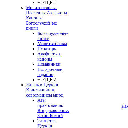
+ ЕЩЕ 1
Молитвословы.
Псалтирь. Акафисты.
Каноны.
Богослужебные
книги
Богослужебные
книги
Молитвословы
Псалтирь
Акафисты и
каноны
Помянники
Подарочные
издания
+ ЕЩЕ 2
Жизнь в Церкви.
Христианин в
современном мире
Азы
православия.
Ка
Воцерковление.
Закон Божий
Таинства
Церкви