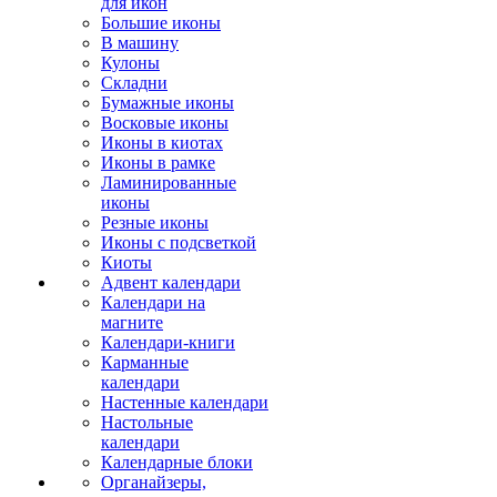
для икон
Большие иконы
В машину
Кулоны
Складни
Бумажные иконы
Восковые иконы
Иконы в киотах
Иконы в рамке
Ламинированные
иконы
Резные иконы
Иконы с подсветкой
Киоты
Адвент календари
Календари на
магните
Календари-книги
Карманные
календари
Настенные календари
Настольные
календари
Календарные блоки
Органайзеры,