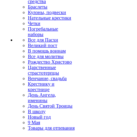
средства
Браслеты
Кулоны, подвески
Нательные крестики
Четки
Погребальные
наборы
Все для Пасхи
Великий пост
В помощь воинам
Все для молитвы
Рождество Христово
Царственные
страстотерпцы
Венчание, свадьба
Крестнику и
крестнице
День Ангела,
именины
День Святой Троицы
В школу
Новый год
9 Мая
Товары для отпевания