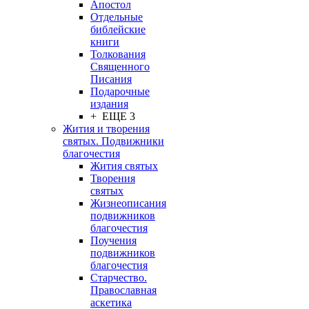
Апостол
Отдельные
библейские
книги
Толкования
Священного
Писания
Подарочные
издания
+ ЕЩЕ 3
Жития и творения
святых. Подвижники
благочестия
Жития святых
Творения
святых
Жизнеописания
подвижников
благочестия
Поучения
подвижников
благочестия
Старчество.
Православная
аскетика