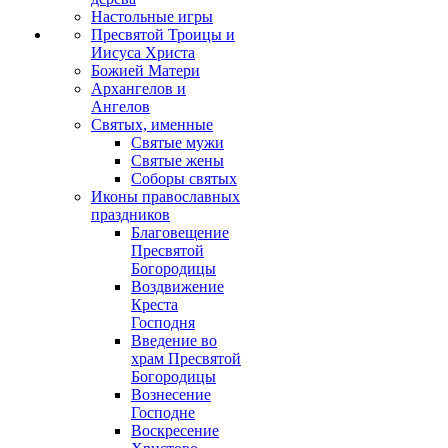
Настольные игры
Пресвятой Троицы и
Иисуса Христа
Божией Матери
Архангелов и
Ангелов
Святых, именные
Святые мужи
Святые жены
Соборы святых
Иконы православных
праздников
Благовещение
Пресвятой
Богородицы
Воздвижение
Креста
Господня
Введение во
храм Пресвятой
Богородицы
Вознесение
Господне
Воскресение