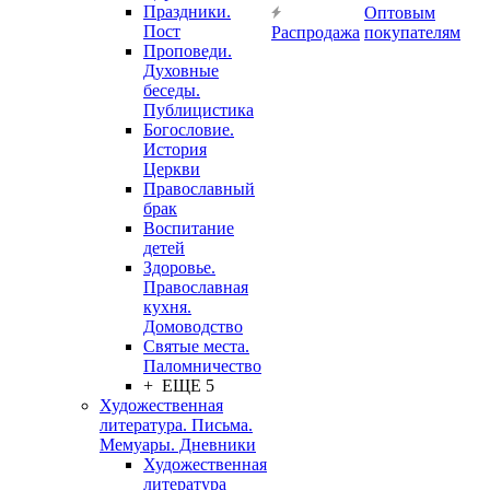
Праздники.
Оптовым
Пост
Распродажа
покупателям
Проповеди.
Духовные
беседы.
Публицистика
Богословие.
История
Церкви
Православный
брак
Воспитание
детей
Здоровье.
Православная
кухня.
Домоводство
Святые места.
Паломничество
+ ЕЩЕ 5
Художественная
литература. Письма.
Мемуары. Дневники
Художественная
литература