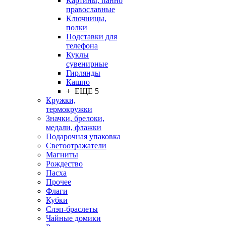
Картины, панно
православные
Ключницы,
полки
Подставки для
телефона
Куклы
сувенирные
Гирлянды
Кашпо
+ ЕЩЕ 5
Кружки,
термокружки
Значки, брелоки,
медали, флажки
Подарочная упаковка
Светоотражатели
Магниты
Рождество
Пасха
Прочее
Флаги
Кубки
Слэп-браслеты
Чайные домики