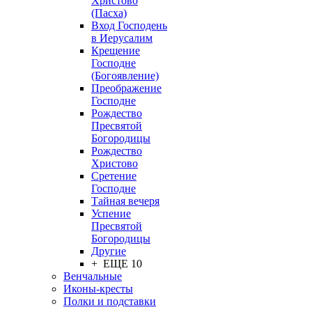
Христово
(Пасха)
Вход Господень
в Иерусалим
Крещение
Господне
(Богоявление)
Преображение
Господне
Рождество
Пресвятой
Богородицы
Рождество
Христово
Сретение
Господне
Тайная вечеря
Успение
Пресвятой
Богородицы
Другие
+ ЕЩЕ 10
Венчальные
Иконы-кресты
Полки и подставки