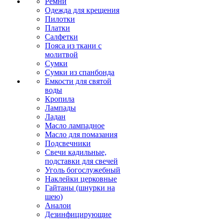
Ремни
Одежда для крещения
Пилотки
Платки
Салфетки
Пояса из ткани с
молитвой
Сумки
Сумки из спанбонда
Емкости для святой
воды
Кропила
Лампады
Ладан
Масло лампадное
Масло для помазания
Подсвечники
Свечи кадильные,
подставки для свечей
Уголь богослужебный
Наклейки церковные
Гайтаны (шнурки на
шею)
Аналои
Дезинфицирующие