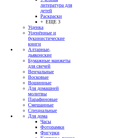
литература для
детей
Раскраски
+ ЕЩЕ 3
Уценка
Уценённые и
букинистические
книги
Алтарные,
дьяконские
Бумажные манжеты
для свечей
Венчальные
Восковые
Вощинные
Для домашней
молитвы
Парафиновые
Смешанные
Специальные
Для дома
Часы
Фоторамки
Фигурки