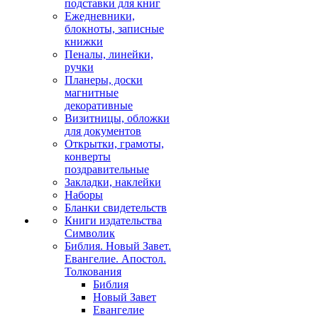
подставки для книг
Ежедневники,
блокноты, записные
книжки
Пеналы, линейки,
ручки
Планеры, доски
магнитные
декоративные
Визитницы, обложки
для документов
Открытки, грамоты,
конверты
поздравительные
Закладки, наклейки
Наборы
Бланки свидетельств
Книги издательства
Символик
Библия. Новый Завет.
Евангелие. Апостол.
Толкования
Библия
Новый Завет
Евангелие