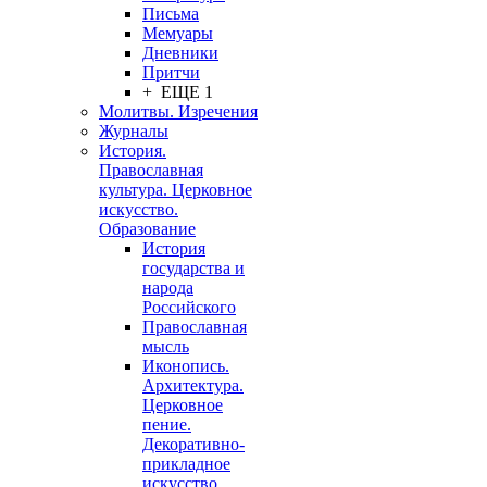
Письма
Мемуары
Дневники
Притчи
+ ЕЩЕ 1
Молитвы. Изречения
Журналы
История.
Православная
культура. Церковное
искусство.
Образование
История
государства и
народа
Российского
Православная
мысль
Иконопись.
Архитектура.
Церковное
пение.
Декоративно-
прикладное
искусство