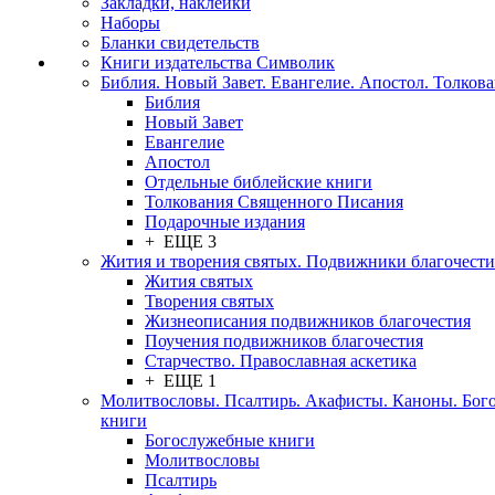
Закладки, наклейки
Наборы
Бланки свидетельств
Книги издательства Символик
Библия. Новый Завет. Евангелие. Апостол. Толков
Библия
Новый Завет
Евангелие
Апостол
Отдельные библейские книги
Толкования Священного Писания
Подарочные издания
+ ЕЩЕ 3
Жития и творения святых. Подвижники благочести
Жития святых
Творения святых
Жизнеописания подвижников благочестия
Поучения подвижников благочестия
Старчество. Православная аскетика
+ ЕЩЕ 1
Молитвословы. Псалтирь. Акафисты. Каноны. Бог
книги
Богослужебные книги
Молитвословы
Псалтирь