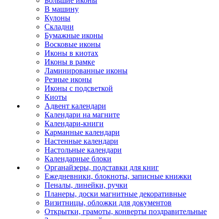
Большие иконы
В машину
Кулоны
Складни
Бумажные иконы
Восковые иконы
Иконы в киотах
Иконы в рамке
Ламинированные иконы
Резные иконы
Иконы с подсветкой
Киоты
Адвент календари
Календари на магните
Календари-книги
Карманные календари
Настенные календари
Настольные календари
Календарные блоки
Органайзеры, подставки для книг
Ежедневники, блокноты, записные книжки
Пеналы, линейки, ручки
Планеры, доски магнитные декоративные
Визитницы, обложки для документов
Открытки, грамоты, конверты поздравительные