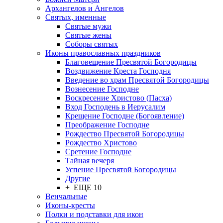
Архангелов и Ангелов
Святых, именные
Святые мужи
Святые жены
Соборы святых
Иконы православных праздников
Благовещение Пресвятой Богородицы
Воздвижение Креста Господня
Введение во храм Пресвятой Богородицы
Вознесение Господне
Воскресение Христово (Пасха)
Вход Господень в Иерусалим
Крещение Господне (Богоявление)
Преображение Господне
Рождество Пресвятой Богородицы
Рождество Христово
Сретение Господне
Тайная вечеря
Успение Пресвятой Богородицы
Другие
+ ЕЩЕ 10
Венчальные
Иконы-кресты
Полки и подставки для икон