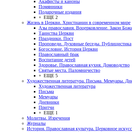
Акафисты и каноны
Помянники
Подарочные издания
+ ЕЩЕ 2
Жизнь в Церкви. Христианин в современном мире
Азы православия. Воцерковление. Закон Бож
Таинства Церкви
Праздники. Пост
Проповеди. Духовные беседы. Публицистика
Богословие. История Церкви
Православный брак
Воспитание детей
Здоровье. Православная кухня. Домоводство
Святые места. Паломничество
+ ЕЩЕ 5
Художественная литература. Письма. Мемуары. Д
Художественная литература
Письма
Мемуары
Дневники
Притчи
+ ЕЩЕ 1
Молитвы. Изречения
Журналы
История. Православная культура. Церковное искусс