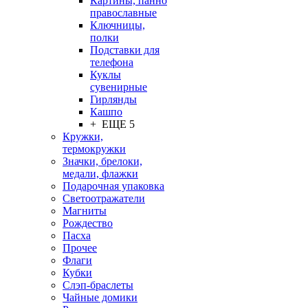
Картины, панно
православные
Ключницы,
полки
Подставки для
телефона
Куклы
сувенирные
Гирлянды
Кашпо
+ ЕЩЕ 5
Кружки,
термокружки
Значки, брелоки,
медали, флажки
Подарочная упаковка
Светоотражатели
Магниты
Рождество
Пасха
Прочее
Флаги
Кубки
Слэп-браслеты
Чайные домики