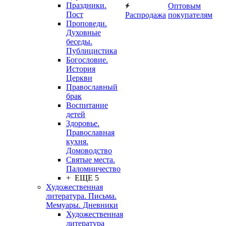
Праздники.
Оптовым
Пост
Распродажа
покупателям
Проповеди.
Духовные
беседы.
Публицистика
Богословие.
История
Церкви
Православный
брак
Воспитание
детей
Здоровье.
Православная
кухня.
Домоводство
Святые места.
Паломничество
+ ЕЩЕ 5
Художественная
литература. Письма.
Мемуары. Дневники
Художественная
литература