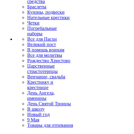
средства
Браслеты
Кулоны, подвески
Нательные крестики
Четки
Погребальные
наборы
Все для Пасхи
Великий пост
В помощь воинам
Все для молитвы
Рождество Христово
Царственные
страстотерпцы
Венчание, свадьба
Крестнику и
крестнице
День Ангела,
именины
День Святой Троицы
В школу
Новый год
9 Мая
Товары для отпевания