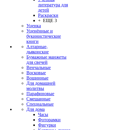
литература для
детей
Раскраски
+ ЕЩЕ 3
Уценка
Уценённые и
букинистические
книги
Алтарные,
дьяконские
Бумажные манжеты
для свечей
Венчальные
Восковые
Вощинные
Для домашней
молитвы
Парафиновые
Смешанные
Специальные
Для дома
Часы
Фоторамки
Фигурки