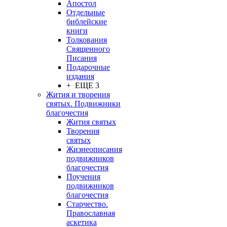
Апостол
Отдельные
библейские
книги
Толкования
Священного
Писания
Подарочные
издания
+ ЕЩЕ 3
Жития и творения
святых. Подвижники
благочестия
Жития святых
Творения
святых
Жизнеописания
подвижников
благочестия
Поучения
подвижников
благочестия
Старчество.
Православная
аскетика