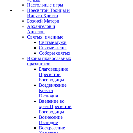
Настольные игры
Пресвятой Троицы и
Иисуса Христа
Божией Матери
Архангелов и
Ангелов
Святых, именные
Святые мужи
Святые жены
Соборы святых
Иконы православных
праздников
Благовещение
Пресвятой
Богородицы
Воздвижение
Креста
Господня
Введение во
храм Пресвятой
Богородицы
Вознесение
Господне
Воскресение