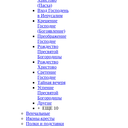
Христово
(Пасха)
Вход Господень
в Иерусалим
Крещение
Господне
(Богоявление)
Преображение
Господне
Рождество
Пресвятой
Богородицы
Рождество
Христово
Сретение
Господне
Тайная вечеря
Успение
Пресвятой
Богородицы
Другие
+ ЕЩЕ 10
Венчальные
Иконы-кресты
Полки и подставки