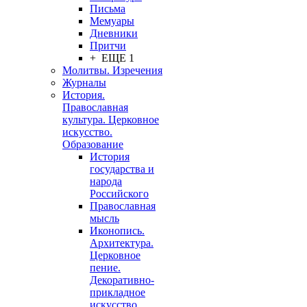
Письма
Мемуары
Дневники
Притчи
+ ЕЩЕ 1
Молитвы. Изречения
Журналы
История.
Православная
культура. Церковное
искусство.
Образование
История
государства и
народа
Российского
Православная
мысль
Иконопись.
Архитектура.
Церковное
пение.
Декоративно-
прикладное
искусство