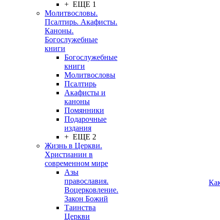
+ ЕЩЕ 1
Молитвословы.
Псалтирь. Акафисты.
Каноны.
Богослужебные
книги
Богослужебные
книги
Молитвословы
Псалтирь
Акафисты и
каноны
Помянники
Подарочные
издания
+ ЕЩЕ 2
Жизнь в Церкви.
Христианин в
современном мире
Азы
православия.
Ка
Воцерковление.
Закон Божий
Таинства
Церкви