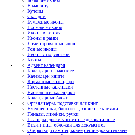
Большие иконы
В машину
Кулоны
Складни
Бумажные иконы
Восковые иконы
Иконы в киотах
Иконы в рамке
Ламинированные иконы
Резные иконы
Иконы с подсветкой
Киоты
Адвент календари
Календари на магните
Календари-книги
Карманные календари
Настенные календари
Настольные календари
Календарные блоки
Органайзеры, подставки для книг
Ежедневники, блокноты, записные книжки
Пеналы, линейки, ручки
Планеры, доски магнитные декоративные
Визитницы, обложки для документов
Открытки, грамоты, конверты поздравительные