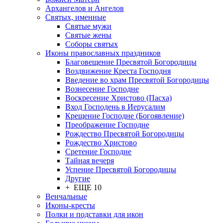
Архангелов и Ангелов
Святых, именные
Святые мужи
Святые жены
Соборы святых
Иконы православных праздников
Благовещение Пресвятой Богородицы
Воздвижение Креста Господня
Введение во храм Пресвятой Богородицы
Вознесение Господне
Воскресение Христово (Пасха)
Вход Господень в Иерусалим
Крещение Господне (Богоявление)
Преображение Господне
Рождество Пресвятой Богородицы
Рождество Христово
Сретение Господне
Тайная вечеря
Успение Пресвятой Богородицы
Другие
+ ЕЩЕ 10
Венчальные
Иконы-кресты
Полки и подставки для икон