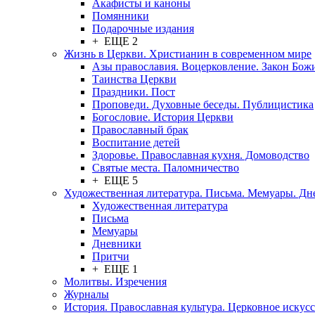
Акафисты и каноны
Помянники
Подарочные издания
+ ЕЩЕ 2
Жизнь в Церкви. Христианин в современном мире
Азы православия. Воцерковление. Закон Бож
Таинства Церкви
Праздники. Пост
Проповеди. Духовные беседы. Публицистика
Богословие. История Церкви
Православный брак
Воспитание детей
Здоровье. Православная кухня. Домоводство
Святые места. Паломничество
+ ЕЩЕ 5
Художественная литература. Письма. Мемуары. Д
Художественная литература
Письма
Мемуары
Дневники
Притчи
+ ЕЩЕ 1
Молитвы. Изречения
Журналы
История. Православная культура. Церковное искусс