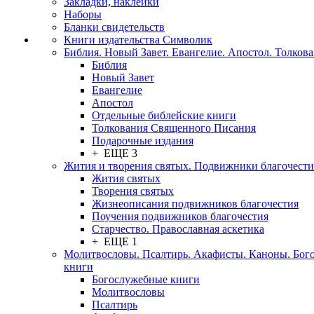
Закладки, наклейки
Наборы
Бланки свидетельств
Книги издательства Символик
Библия. Новый Завет. Евангелие. Апостол. Толков
Библия
Новый Завет
Евангелие
Апостол
Отдельные библейские книги
Толкования Священного Писания
Подарочные издания
+ ЕЩЕ 3
Жития и творения святых. Подвижники благочести
Жития святых
Творения святых
Жизнеописания подвижников благочестия
Поучения подвижников благочестия
Старчество. Православная аскетика
+ ЕЩЕ 1
Молитвословы. Псалтирь. Акафисты. Каноны. Бог
книги
Богослужебные книги
Молитвословы
Псалтирь