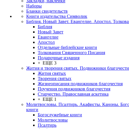
Закладки, наклейки
Наборы
Бланки свидетельств
Книги издательства Символик
Библия. Новый Завет. Евангелие. Апостол. Толков
Библия
Новый Завет
Евангелие
Апостол
Отдельные библейские книги
Толкования Священного Писания
Подарочные издания
+ ЕЩЕ 3
Жития и творения святых. Подвижники благочести
Жития святых
Творения святых
Жизнеописания подвижников благочестия
Поучения подвижников благочестия
Старчество. Православная аскетика
+ ЕЩЕ 1
Молитвословы. Псалтирь. Акафисты. Каноны. Бог
книги
Богослужебные книги
Молитвословы
Псалтирь