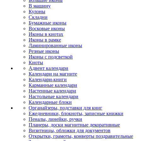
Большие иконы
В машину
Кулоны
Складни
Бумажные иконы
Восковые иконы
Иконы в киотах
Иконы в рамке
Ламинированные иконы
Резные иконы
Иконы с подсветкой
Киоты
Адвент календари
Календари на магните
Календари-книги
Карманные календари
Настенные календари
Настольные календари
Календарные блоки
Органайзеры, подставки для книг
Ежедневники, блокноты, записные книжки
Пеналы, линейки, ручки
Планеры, доски магнитные декоративные
Визитницы, обложки для документов
Открытки, грамоты, конверты поздравительные