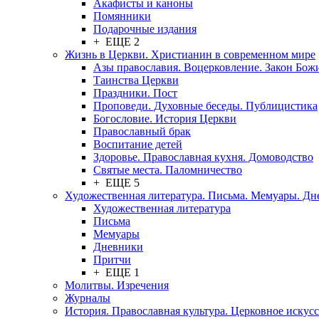
Акафисты и каноны
Помянники
Подарочные издания
+ ЕЩЕ 2
Жизнь в Церкви. Христианин в современном мире
Азы православия. Воцерковление. Закон Бож
Таинства Церкви
Праздники. Пост
Проповеди. Духовные беседы. Публицистика
Богословие. История Церкви
Православный брак
Воспитание детей
Здоровье. Православная кухня. Домоводство
Святые места. Паломничество
+ ЕЩЕ 5
Художественная литература. Письма. Мемуары. Д
Художественная литература
Письма
Мемуары
Дневники
Притчи
+ ЕЩЕ 1
Молитвы. Изречения
Журналы
История. Православная культура. Церковное искусс