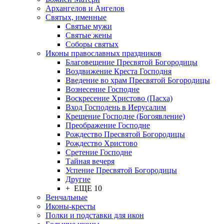
Архангелов и Ангелов
Святых, именные
Святые мужи
Святые жены
Соборы святых
Иконы православных праздников
Благовещение Пресвятой Богородицы
Воздвижение Креста Господня
Введение во храм Пресвятой Богородицы
Вознесение Господне
Воскресение Христово (Пасха)
Вход Господень в Иерусалим
Крещение Господне (Богоявление)
Преображение Господне
Рождество Пресвятой Богородицы
Рождество Христово
Сретение Господне
Тайная вечеря
Успение Пресвятой Богородицы
Другие
+ ЕЩЕ 10
Венчальные
Иконы-кресты
Полки и подставки для икон