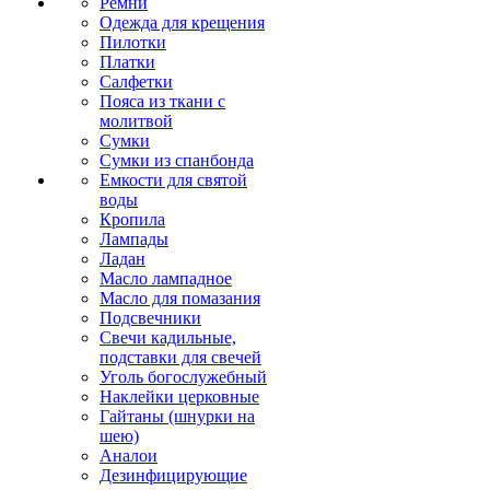
Ремни
Одежда для крещения
Пилотки
Платки
Салфетки
Пояса из ткани с
молитвой
Сумки
Сумки из спанбонда
Емкости для святой
воды
Кропила
Лампады
Ладан
Масло лампадное
Масло для помазания
Подсвечники
Свечи кадильные,
подставки для свечей
Уголь богослужебный
Наклейки церковные
Гайтаны (шнурки на
шею)
Аналои
Дезинфицирующие