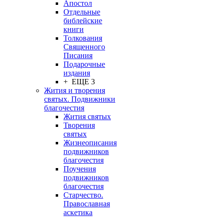
Апостол
Отдельные
библейские
книги
Толкования
Священного
Писания
Подарочные
издания
+ ЕЩЕ 3
Жития и творения
святых. Подвижники
благочестия
Жития святых
Творения
святых
Жизнеописания
подвижников
благочестия
Поучения
подвижников
благочестия
Старчество.
Православная
аскетика