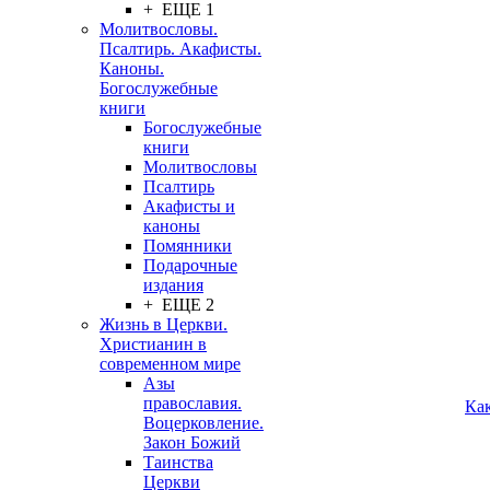
+ ЕЩЕ 1
Молитвословы.
Псалтирь. Акафисты.
Каноны.
Богослужебные
книги
Богослужебные
книги
Молитвословы
Псалтирь
Акафисты и
каноны
Помянники
Подарочные
издания
+ ЕЩЕ 2
Жизнь в Церкви.
Христианин в
современном мире
Азы
православия.
Ка
Воцерковление.
Закон Божий
Таинства
Церкви