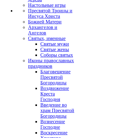
Настольные игры
Пресвятой Троицы и
Иисуса Христа
Божией Матери
Архангелов и
Ангелов
Святых, именные
Святые мужи
Святые жены
Соборы святых
Иконы православных
праздников
Благовещение
Пресвятой
Богородицы
Воздвижение
Креста
Господня
Введение во
храм Пресвятой
Богородицы
Вознесение
Господне
Воскресение