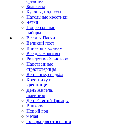
средства
Браслеты
Кулоны, подвески
Нательные крестики
Четки
Погребальные
наборы
Все для Пасхи
Великий пост
В помощь воинам
Все для молитвы
Рождество Христово
Царственные
страстотерпцы
Венчание, свадьба
Крестнику и
крестнице
День Ангела,
именины
День Святой Троицы
В школу
Новый год
9 Мая
Товары для отпевания