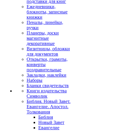
подставки для книг
Ежедневники,
блокноты, записные
книжки
Пеналы, линейки,
ручки
Планеры, доски
магнитные
декоративные
Визитницы, обложки
для документов
Открытки, грамоты,
конверты
поздравительные
Закладки, наклейки
Наборы
Бланки свидетельств
Книги издательства
Символик
Библия. Новый Завет.
Евангелие. Апостол.
Толкования
Библия
Новый Завет
Евангелие