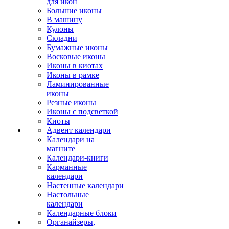
для икон
Большие иконы
В машину
Кулоны
Складни
Бумажные иконы
Восковые иконы
Иконы в киотах
Иконы в рамке
Ламинированные
иконы
Резные иконы
Иконы с подсветкой
Киоты
Адвент календари
Календари на
магните
Календари-книги
Карманные
календари
Настенные календари
Настольные
календари
Календарные блоки
Органайзеры,