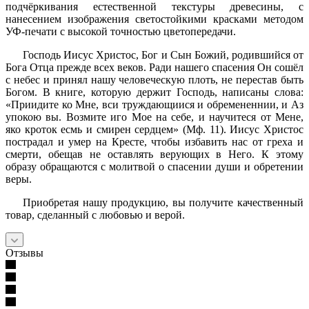
подчёркивания естественной текстуры древесины, с
нанесением изображения светостойкими красками методом
УФ-печати с высокой точностью цветопередачи.
Господь Иисус Христос, Бог и Сын Божий, родившийся от
Бога Отца прежде всех веков. Ради нашего спасения Он сошёл
с небес и принял нашу человеческую плоть, не перестав быть
Богом. В книге, которую держит Господь, написаны слова:
«Приидите ко Мне, вси труждающиися и обремененнии, и Аз
упокою вы. Возмите иго Мое на себе, и научитеся от Мене,
яко кроток есмь и смирен сердцем» (Мф. 11). Иисус Христос
пострадал и умер на Кресте, чтобы избавить нас от греха и
смерти, обещав не оставлять верующих в Него. К этому
образу обращаются с молитвой о спасении души и обретении
веры.
Приобретая нашу продукцию, вы получите качественный
товар, сделанный с любовью и верой.
Отзывы