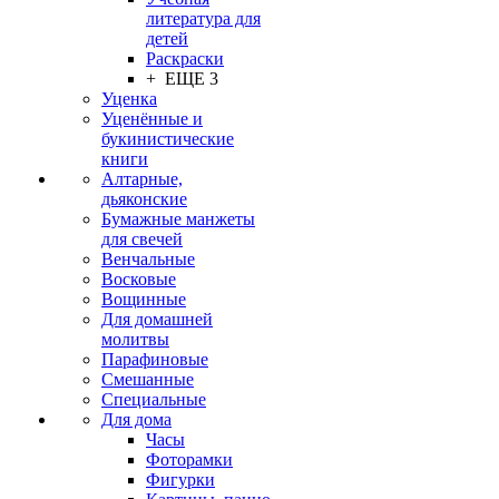
литература для
детей
Раскраски
+ ЕЩЕ 3
Уценка
Уценённые и
букинистические
книги
Алтарные,
дьяконские
Бумажные манжеты
для свечей
Венчальные
Восковые
Вощинные
Для домашней
молитвы
Парафиновые
Смешанные
Специальные
Для дома
Часы
Фоторамки
Фигурки