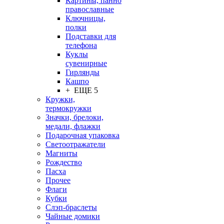
Картины, панно
православные
Ключницы,
полки
Подставки для
телефона
Куклы
сувенирные
Гирлянды
Кашпо
+ ЕЩЕ 5
Кружки,
термокружки
Значки, брелоки,
медали, флажки
Подарочная упаковка
Светоотражатели
Магниты
Рождество
Пасха
Прочее
Флаги
Кубки
Слэп-браслеты
Чайные домики