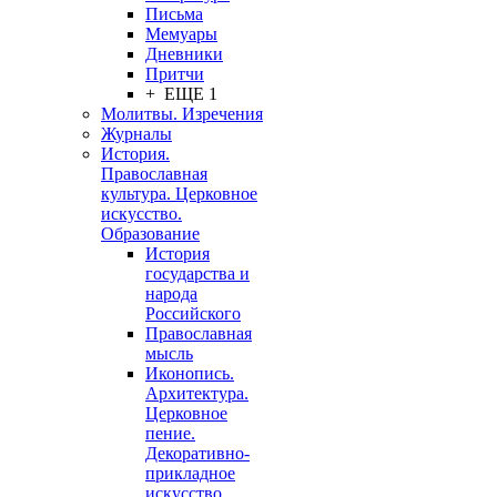
Письма
Мемуары
Дневники
Притчи
+ ЕЩЕ 1
Молитвы. Изречения
Журналы
История.
Православная
культура. Церковное
искусство.
Образование
История
государства и
народа
Российского
Православная
мысль
Иконопись.
Архитектура.
Церковное
пение.
Декоративно-
прикладное
искусство