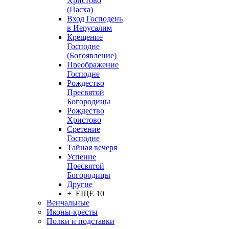
Христово
(Пасха)
Вход Господень
в Иерусалим
Крещение
Господне
(Богоявление)
Преображение
Господне
Рождество
Пресвятой
Богородицы
Рождество
Христово
Сретение
Господне
Тайная вечеря
Успение
Пресвятой
Богородицы
Другие
+ ЕЩЕ 10
Венчальные
Иконы-кресты
Полки и подставки