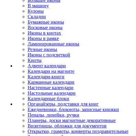
Большие иконы
В машину
Кулоны
Складни
Бумажные иконы
Восковые иконы
Иконы в киотах
Иконы в рамке
Ламинированные иконы
Резные иконы
Иконы с подсветкой
Киоты
Адвент календари
Календари на магните
Календари-книги
Карманные календари
Настенные календари
Настольные календари
Календарные блоки
Органайзеры, подставки для книг
Ежедневники, блокноты, записные книжки
Пеналы, линейки, ручки
Планеры, доски магнитные декоративные
Визитницы, обложки для документов
Открытки, грамоты, конверты поздравительные