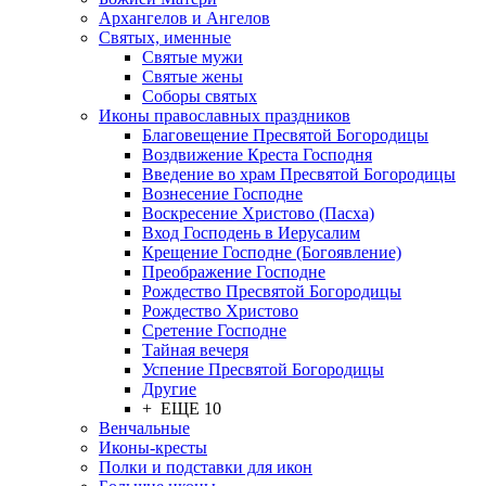
Архангелов и Ангелов
Святых, именные
Святые мужи
Святые жены
Соборы святых
Иконы православных праздников
Благовещение Пресвятой Богородицы
Воздвижение Креста Господня
Введение во храм Пресвятой Богородицы
Вознесение Господне
Воскресение Христово (Пасха)
Вход Господень в Иерусалим
Крещение Господне (Богоявление)
Преображение Господне
Рождество Пресвятой Богородицы
Рождество Христово
Сретение Господне
Тайная вечеря
Успение Пресвятой Богородицы
Другие
+ ЕЩЕ 10
Венчальные
Иконы-кресты
Полки и подставки для икон