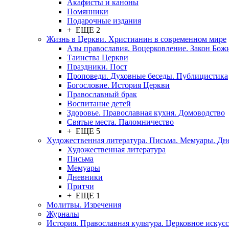
Акафисты и каноны
Помянники
Подарочные издания
+ ЕЩЕ 2
Жизнь в Церкви. Христианин в современном мире
Азы православия. Воцерковление. Закон Бож
Таинства Церкви
Праздники. Пост
Проповеди. Духовные беседы. Публицистика
Богословие. История Церкви
Православный брак
Воспитание детей
Здоровье. Православная кухня. Домоводство
Святые места. Паломничество
+ ЕЩЕ 5
Художественная литература. Письма. Мемуары. Д
Художественная литература
Письма
Мемуары
Дневники
Притчи
+ ЕЩЕ 1
Молитвы. Изречения
Журналы
История. Православная культура. Церковное искусс