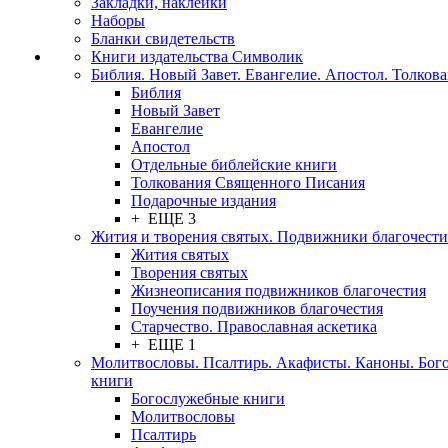
Закладки, наклейки
Наборы
Бланки свидетельств
Книги издательства Символик
Библия. Новый Завет. Евангелие. Апостол. Толков
Библия
Новый Завет
Евангелие
Апостол
Отдельные библейские книги
Толкования Священного Писания
Подарочные издания
+ ЕЩЕ 3
Жития и творения святых. Подвижники благочести
Жития святых
Творения святых
Жизнеописания подвижников благочестия
Поучения подвижников благочестия
Старчество. Православная аскетика
+ ЕЩЕ 1
Молитвословы. Псалтирь. Акафисты. Каноны. Бог
книги
Богослужебные книги
Молитвословы
Псалтирь