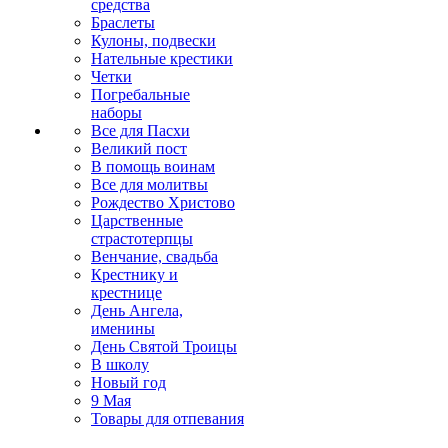
средства
Браслеты
Кулоны, подвески
Нательные крестики
Четки
Погребальные
наборы
Все для Пасхи
Великий пост
В помощь воинам
Все для молитвы
Рождество Христово
Царственные
страстотерпцы
Венчание, свадьба
Крестнику и
крестнице
День Ангела,
именины
День Святой Троицы
В школу
Новый год
9 Мая
Товары для отпевания