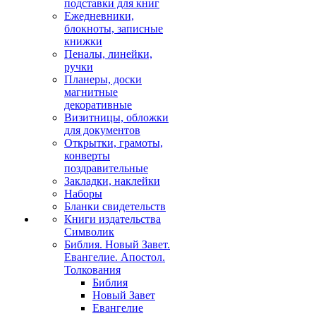
подставки для книг
Ежедневники,
блокноты, записные
книжки
Пеналы, линейки,
ручки
Планеры, доски
магнитные
декоративные
Визитницы, обложки
для документов
Открытки, грамоты,
конверты
поздравительные
Закладки, наклейки
Наборы
Бланки свидетельств
Книги издательства
Символик
Библия. Новый Завет.
Евангелие. Апостол.
Толкования
Библия
Новый Завет
Евангелие