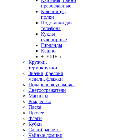
Картины, панно
православные
Ключницы,
полки
Подставки для
телефона
Куклы
сувенирные
Гирлянды
Кашпо
+ ЕЩЕ 5
Кружки,
термокружки
Значки, брелоки,
медали, флажки
Подарочная упаковка
Светоотражатели
Магниты
Рождество
Пасха
Прочее
Флаги
Кубки
Слэп-браслеты
Чайные домики