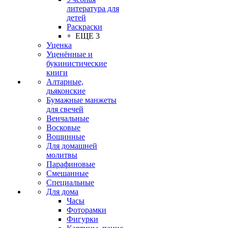
литература для
детей
Раскраски
+ ЕЩЕ 3
Уценка
Уценённые и
букинистические
книги
Алтарные,
дьяконские
Бумажные манжеты
для свечей
Венчальные
Восковые
Вощинные
Для домашней
молитвы
Парафиновые
Смешанные
Специальные
Для дома
Часы
Фоторамки
Фигурки