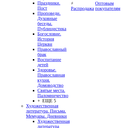
Праздники.
Оптовым
Пост
Распродажа
покупателям
Проповеди.
Духовные
беседы.
Публицистика
Богословие.
История
Церкви
Православный
брак
Воспитание
детей
Здоровье.
Православная
кухня.
Домоводство
Святые места.
Паломничество
+ ЕЩЕ 5
Художественная
литература. Письма.
Мемуары. Дневники
Художественная
литература