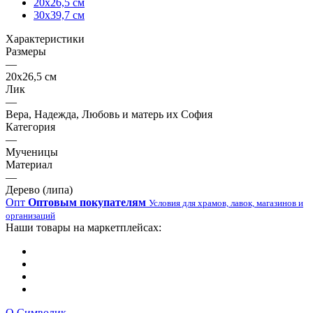
20х26,5 см
30х39,7 см
Характеристики
Размеры
—
20х26,5 см
Лик
—
Вера, Надежда, Любовь и матерь их София
Категория
—
Мученицы
Материал
—
Дерево (липа)
Опт
Оптовым покупателям
Условия для храмов, лавок, магазинов и
организаций
Наши товары на маркетплейсах:
О Символик