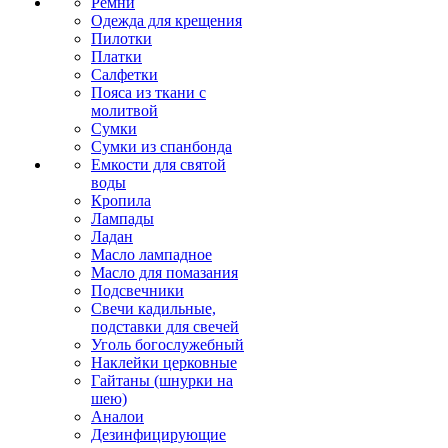
Ремни
Одежда для крещения
Пилотки
Платки
Салфетки
Пояса из ткани с
молитвой
Сумки
Сумки из спанбонда
Емкости для святой
воды
Кропила
Лампады
Ладан
Масло лампадное
Масло для помазания
Подсвечники
Свечи кадильные,
подставки для свечей
Уголь богослужебный
Наклейки церковные
Гайтаны (шнурки на
шею)
Аналои
Дезинфицирующие