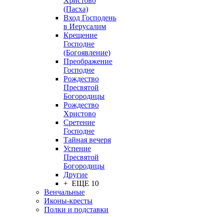
Христово
(Пасха)
Вход Господень
в Иерусалим
Крещение
Господне
(Богоявление)
Преображение
Господне
Рождество
Пресвятой
Богородицы
Рождество
Христово
Сретение
Господне
Тайная вечеря
Успение
Пресвятой
Богородицы
Другие
+ ЕЩЕ 10
Венчальные
Иконы-кресты
Полки и подставки