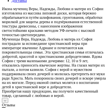
Доставка
Икона мучениц Веры, Надежды, Любови и матери их Софии
изготовлена из массива липовой доски, которая бережно
обрабатывается путём шлифования, грунтования, обработки
морилкой для защиты дерева и подчёркивания естественной
текстуры древесины, с нанесением изображения
светостойкими красками методом УФ-печати с высокой
точностью цветопередачи.
Мученицы Вера, Надежда, Любовь и матерь их София
пострадали за исповедание христианской веры при
императоре язычнике Адриане и почитаются как
покровительницы семьи. Эта христианская семья отличалась
добротой, красотой и христианскими добродетелями. Вдова
София с тремя маленькими дочерями: 12, 10 и 9 лет,
отказались приносить языческие жертвы. На глазах матери их
пытали, а потом казнили. София с верой и мужеством
поддерживала своих дочерей и молилась претерпеть все муки
ради Христа. Мать похоронила своих дочерей и вскоре умерла
на их могиле. Перед иконой святых молятся о воспитании
детей в христианской вере и добродетели.
Приобретая нашу продукцию, вы получите качественный
товар, сделанный с любовью и верой.
Отзывы