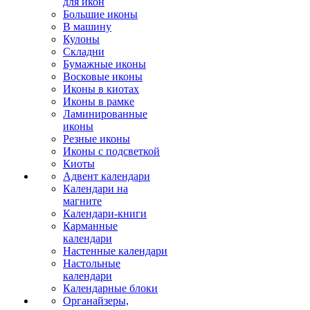
для икон
Большие иконы
В машину
Кулоны
Складни
Бумажные иконы
Восковые иконы
Иконы в киотах
Иконы в рамке
Ламинированные
иконы
Резные иконы
Иконы с подсветкой
Киоты
Адвент календари
Календари на
магните
Календари-книги
Карманные
календари
Настенные календари
Настольные
календари
Календарные блоки
Органайзеры,