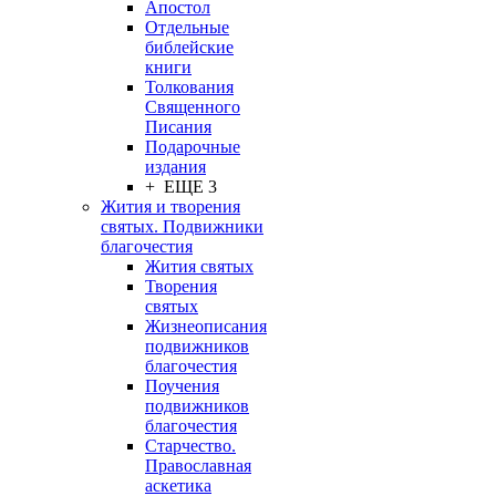
Апостол
Отдельные
библейские
книги
Толкования
Священного
Писания
Подарочные
издания
+ ЕЩЕ 3
Жития и творения
святых. Подвижники
благочестия
Жития святых
Творения
святых
Жизнеописания
подвижников
благочестия
Поучения
подвижников
благочестия
Старчество.
Православная
аскетика