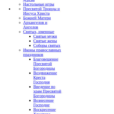
Настольные игры
Пресвятой Троицы и
Иисуса Христа
Божией Матери
Архангелов и
Ангелов
Святых, именные
Святые мужи
Святые жены
Соборы святых
Иконы православных
праздников
Благовещение
Пресвятой
Богородицы
Воздвижение
Креста
Господня
Введение во
храм Пресвятой
Богородицы
Вознесение
Господне
Воскресение