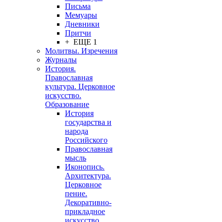
Письма
Мемуары
Дневники
Притчи
+ ЕЩЕ 1
Молитвы. Изречения
Журналы
История.
Православная
культура. Церковное
искусство.
Образование
История
государства и
народа
Российского
Православная
мысль
Иконопись.
Архитектура.
Церковное
пение.
Декоративно-
прикладное
искусство