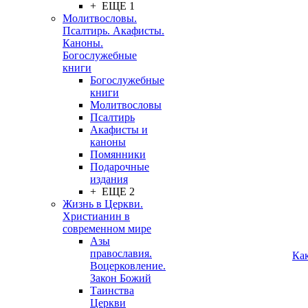
+ ЕЩЕ 1
Молитвословы.
Псалтирь. Акафисты.
Каноны.
Богослужебные
книги
Богослужебные
книги
Молитвословы
Псалтирь
Акафисты и
каноны
Помянники
Подарочные
издания
+ ЕЩЕ 2
Жизнь в Церкви.
Христианин в
современном мире
Азы
православия.
Ка
Воцерковление.
Закон Божий
Таинства
Церкви