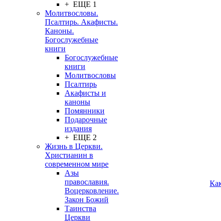
+ ЕЩЕ 1
Молитвословы.
Псалтирь. Акафисты.
Каноны.
Богослужебные
книги
Богослужебные
книги
Молитвословы
Псалтирь
Акафисты и
каноны
Помянники
Подарочные
издания
+ ЕЩЕ 2
Жизнь в Церкви.
Христианин в
современном мире
Азы
православия.
Ка
Воцерковление.
Закон Божий
Таинства
Церкви