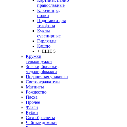
Картины, панно
православные
Ключницы,
полки
Подставки для
телефона
Куклы
сувенирные
Гирлянды
Кашпо
+ ЕЩЕ 5
Кружки,
термокружки
Значки, брелоки,
медали, флажки
Подарочная упаковка
Светоотражатели
Магниты
Рождество
Пасха
Прочее
Флаги
Кубки
Слэп-браслеты
Чайные домики