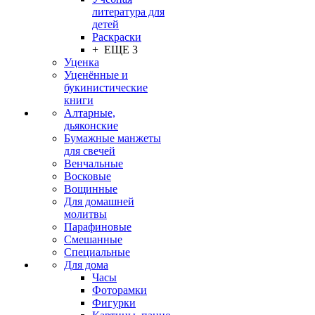
литература для
детей
Раскраски
+ ЕЩЕ 3
Уценка
Уценённые и
букинистические
книги
Алтарные,
дьяконские
Бумажные манжеты
для свечей
Венчальные
Восковые
Вощинные
Для домашней
молитвы
Парафиновые
Смешанные
Специальные
Для дома
Часы
Фоторамки
Фигурки