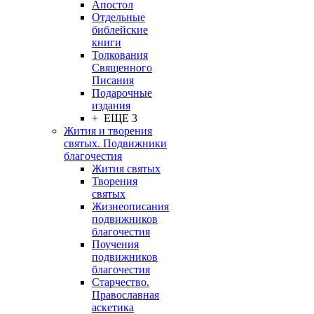
Апостол
Отдельные
библейские
книги
Толкования
Священного
Писания
Подарочные
издания
+ ЕЩЕ 3
Жития и творения
святых. Подвижники
благочестия
Жития святых
Творения
святых
Жизнеописания
подвижников
благочестия
Поучения
подвижников
благочестия
Старчество.
Православная
аскетика