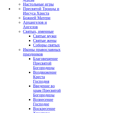
Настольные игры
Пресвятой Троицы и
Иисуса Христа
Божией Матери
Архангелов и
Ангелов
Святых, именные
Святые мужи
Святые жены
Соборы святых
Иконы православных
праздников
Благовещение
Пресвятой
Богородицы
Воздвижение
Креста
Господня
Введение во
храм Пресвятой
Богородицы
Вознесение
Господне
Воскресение