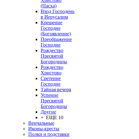
Христово
(Пасха)
Вход Господень
в Иерусалим
Крещение
Господне
(Богоявление)
Преображение
Господне
Рождество
Пресвятой
Богородицы
Рождество
Христово
Сретение
Господне
Тайная вечеря
Успение
Пресвятой
Богородицы
Другие
+ ЕЩЕ 10
Венчальные
Иконы-кресты
Полки и подставки