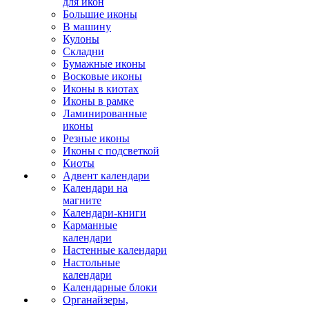
для икон
Большие иконы
В машину
Кулоны
Складни
Бумажные иконы
Восковые иконы
Иконы в киотах
Иконы в рамке
Ламинированные
иконы
Резные иконы
Иконы с подсветкой
Киоты
Адвент календари
Календари на
магните
Календари-книги
Карманные
календари
Настенные календари
Настольные
календари
Календарные блоки
Органайзеры,