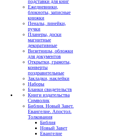
подставки для книг
Ежедневники,
блокноты, записные
книжки
Пеналы, линейки,
ручки
Планеры, доски
магнитные
декоративные
Визитницы, обложки
для документов
Открытки, грамоты,
конверты
поздравительные
Закладки, наклейки
Наборы
Бланки свидетельств
Книги издательства
Символик
Библия. Новый Завет.
Евангелие. Апостол.
Толкования
Библия
Новый Завет
Евангелие