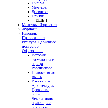
Письма
Мемуары
Дневники
Притчи
+ ЕЩЕ 1
Молитвы. Изречения
Журналы
История.
Православная
культура. Церковное
искусство.
Образование
История
государства и
народа
Российского
Православная
мысль
Иконопись.
Архитектура.
Церковное
пение.
Декоративно-
прикладное
искусство