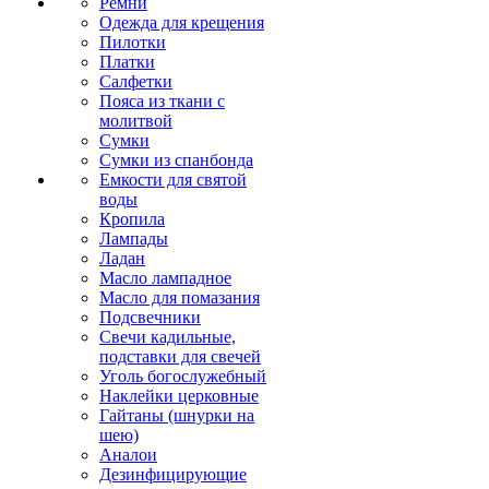
Ремни
Одежда для крещения
Пилотки
Платки
Салфетки
Пояса из ткани с
молитвой
Сумки
Сумки из спанбонда
Емкости для святой
воды
Кропила
Лампады
Ладан
Масло лампадное
Масло для помазания
Подсвечники
Свечи кадильные,
подставки для свечей
Уголь богослужебный
Наклейки церковные
Гайтаны (шнурки на
шею)
Аналои
Дезинфицирующие