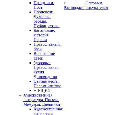
Праздники.
Оптовым
Пост
Распродажа
покупателям
Проповеди.
Духовные
беседы.
Публицистика
Богословие.
История
Церкви
Православный
брак
Воспитание
детей
Здоровье.
Православная
кухня.
Домоводство
Святые места.
Паломничество
+ ЕЩЕ 5
Художественная
литература. Письма.
Мемуары. Дневники
Художественная
литература