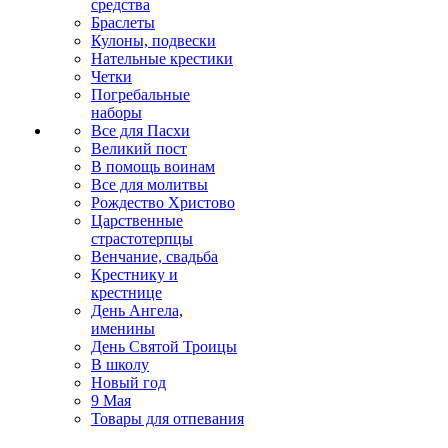
средства
Браслеты
Кулоны, подвески
Нательные крестики
Четки
Погребальные
наборы
Все для Пасхи
Великий пост
В помощь воинам
Все для молитвы
Рождество Христово
Царственные
страстотерпцы
Венчание, свадьба
Крестнику и
крестнице
День Ангела,
именины
День Святой Троицы
В школу
Новый год
9 Мая
Товары для отпевания