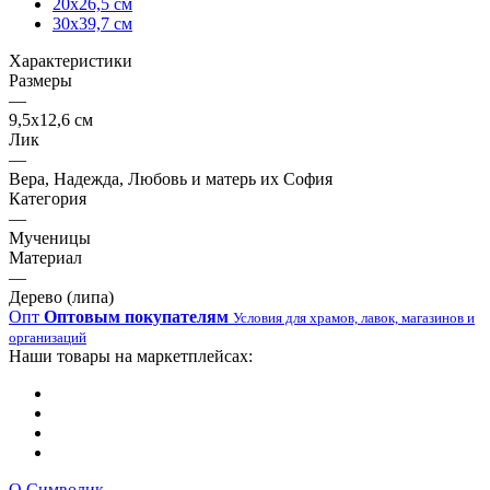
20х26,5 см
30х39,7 см
Характеристики
Размеры
—
9,5х12,6 см
Лик
—
Вера, Надежда, Любовь и матерь их София
Категория
—
Мученицы
Материал
—
Дерево (липа)
Опт
Оптовым покупателям
Условия для храмов, лавок, магазинов и
организаций
Наши товары на маркетплейсах:
О Символик