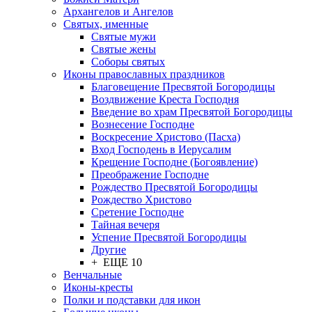
Архангелов и Ангелов
Святых, именные
Святые мужи
Святые жены
Соборы святых
Иконы православных праздников
Благовещение Пресвятой Богородицы
Воздвижение Креста Господня
Введение во храм Пресвятой Богородицы
Вознесение Господне
Воскресение Христово (Пасха)
Вход Господень в Иерусалим
Крещение Господне (Богоявление)
Преображение Господне
Рождество Пресвятой Богородицы
Рождество Христово
Сретение Господне
Тайная вечеря
Успение Пресвятой Богородицы
Другие
+ ЕЩЕ 10
Венчальные
Иконы-кресты
Полки и подставки для икон