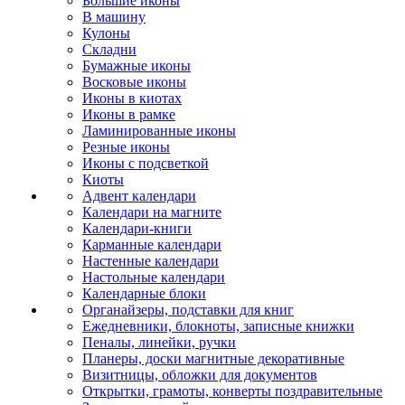
Большие иконы
В машину
Кулоны
Складни
Бумажные иконы
Восковые иконы
Иконы в киотах
Иконы в рамке
Ламинированные иконы
Резные иконы
Иконы с подсветкой
Киоты
Адвент календари
Календари на магните
Календари-книги
Карманные календари
Настенные календари
Настольные календари
Календарные блоки
Органайзеры, подставки для книг
Ежедневники, блокноты, записные книжки
Пеналы, линейки, ручки
Планеры, доски магнитные декоративные
Визитницы, обложки для документов
Открытки, грамоты, конверты поздравительные