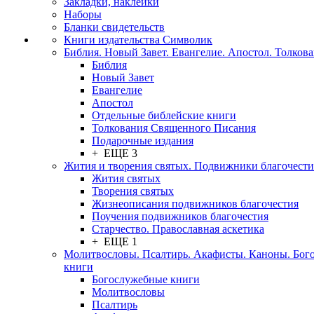
Закладки, наклейки
Наборы
Бланки свидетельств
Книги издательства Символик
Библия. Новый Завет. Евангелие. Апостол. Толков
Библия
Новый Завет
Евангелие
Апостол
Отдельные библейские книги
Толкования Священного Писания
Подарочные издания
+ ЕЩЕ 3
Жития и творения святых. Подвижники благочести
Жития святых
Творения святых
Жизнеописания подвижников благочестия
Поучения подвижников благочестия
Старчество. Православная аскетика
+ ЕЩЕ 1
Молитвословы. Псалтирь. Акафисты. Каноны. Бог
книги
Богослужебные книги
Молитвословы
Псалтирь