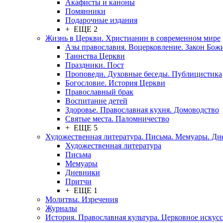
Акафисты и каноны
Помянники
Подарочные издания
+ ЕЩЕ 2
Жизнь в Церкви. Христианин в современном мире
Азы православия. Воцерковление. Закон Бож
Таинства Церкви
Праздники. Пост
Проповеди. Духовные беседы. Публицистика
Богословие. История Церкви
Православный брак
Воспитание детей
Здоровье. Православная кухня. Домоводство
Святые места. Паломничество
+ ЕЩЕ 5
Художественная литература. Письма. Мемуары. Д
Художественная литература
Письма
Мемуары
Дневники
Притчи
+ ЕЩЕ 1
Молитвы. Изречения
Журналы
История. Православная культура. Церковное искусс