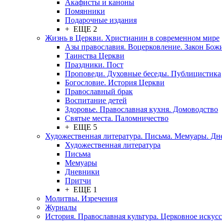
Акафисты и каноны
Помянники
Подарочные издания
+ ЕЩЕ 2
Жизнь в Церкви. Христианин в современном мире
Азы православия. Воцерковление. Закон Бож
Таинства Церкви
Праздники. Пост
Проповеди. Духовные беседы. Публицистика
Богословие. История Церкви
Православный брак
Воспитание детей
Здоровье. Православная кухня. Домоводство
Святые места. Паломничество
+ ЕЩЕ 5
Художественная литература. Письма. Мемуары. Д
Художественная литература
Письма
Мемуары
Дневники
Притчи
+ ЕЩЕ 1
Молитвы. Изречения
Журналы
История. Православная культура. Церковное искусс