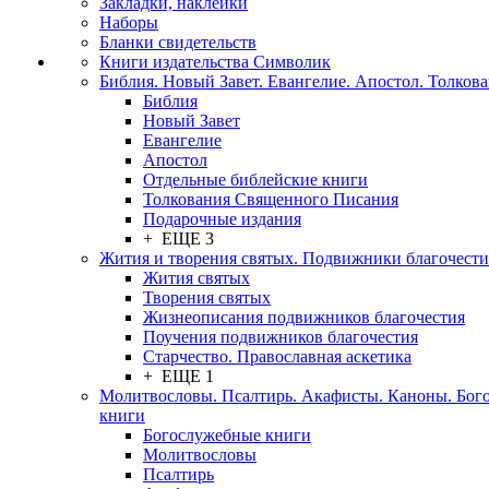
Закладки, наклейки
Наборы
Бланки свидетельств
Книги издательства Символик
Библия. Новый Завет. Евангелие. Апостол. Толков
Библия
Новый Завет
Евангелие
Апостол
Отдельные библейские книги
Толкования Священного Писания
Подарочные издания
+ ЕЩЕ 3
Жития и творения святых. Подвижники благочести
Жития святых
Творения святых
Жизнеописания подвижников благочестия
Поучения подвижников благочестия
Старчество. Православная аскетика
+ ЕЩЕ 1
Молитвословы. Псалтирь. Акафисты. Каноны. Бог
книги
Богослужебные книги
Молитвословы
Псалтирь