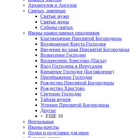
Архангелов и Ангелов
Святых, именные
Святые мужи
Святые жены
Соборы святых
Иконы православных праздников
Благовещение Пресвятой Богородицы
Воздвижение Креста Господня
Введение во храм Пресвятой Богородицы
Вознесение Господне
Воскресение Христово (Пасха)
Вход Господень в Иерусалим
Крещение Господне (Богоявление)
Преображение Господне
Рождество Пресвятой Богородицы
Рождество Христово
Сретение Господне
Тайная вечеря
Успение Пресвятой Богородицы
Другие
+ ЕЩЕ 10
Венчальные
Иконы-кресты
Полки и подставки для икон