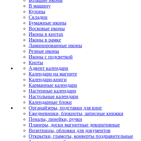
Большие иконы
В машину
Кулоны
Складни
Бумажные иконы
Восковые иконы
Иконы в киотах
Иконы в рамке
Ламинированные иконы
Резные иконы
Иконы с подсветкой
Киоты
Адвент календари
Календари на магните
Календари-книги
Карманные календари
Настенные календари
Настольные календари
Календарные блоки
Органайзеры, подставки для книг
Ежедневники, блокноты, записные книжки
Пеналы, линейки, ручки
Планеры, доски магнитные декоративные
Визитницы, обложки для документов
Открытки, грамоты, конверты поздравительные