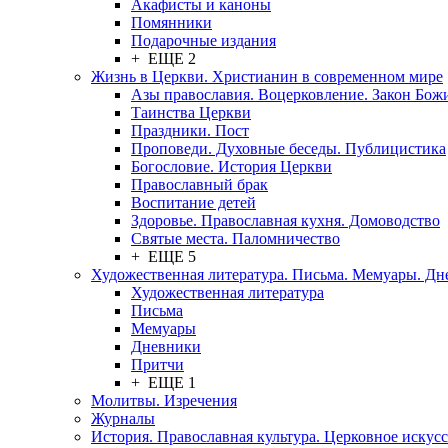
Акафисты и каноны
Помянники
Подарочные издания
+ ЕЩЕ 2
Жизнь в Церкви. Христианин в современном мире
Азы православия. Воцерковление. Закон Бож
Таинства Церкви
Праздники. Пост
Проповеди. Духовные беседы. Публицистика
Богословие. История Церкви
Православный брак
Воспитание детей
Здоровье. Православная кухня. Домоводство
Святые места. Паломничество
+ ЕЩЕ 5
Художественная литература. Письма. Мемуары. Д
Художественная литература
Письма
Мемуары
Дневники
Притчи
+ ЕЩЕ 1
Молитвы. Изречения
Журналы
История. Православная культура. Церковное искусс