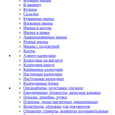
Большие иконы
В машину
Кулоны
Складни
Бумажные иконы
Восковые иконы
Иконы в киотах
Иконы в рамке
Ламинированные иконы
Резные иконы
Иконы с подсветкой
Киоты
Адвент календари
Календари на магните
Календари-книги
Карманные календари
Настенные календари
Настольные календари
Календарные блоки
Органайзеры, подставки для книг
Ежедневники, блокноты, записные книжки
Пеналы, линейки, ручки
Планеры, доски магнитные декоративные
Визитницы, обложки для документов
Открытки, грамоты, конверты поздравительные