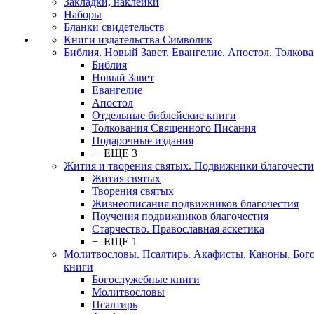
Закладки, наклейки
Наборы
Бланки свидетельств
Книги издательства Символик
Библия. Новый Завет. Евангелие. Апостол. Толков
Библия
Новый Завет
Евангелие
Апостол
Отдельные библейские книги
Толкования Священного Писания
Подарочные издания
+ ЕЩЕ 3
Жития и творения святых. Подвижники благочести
Жития святых
Творения святых
Жизнеописания подвижников благочестия
Поучения подвижников благочестия
Старчество. Православная аскетика
+ ЕЩЕ 1
Молитвословы. Псалтирь. Акафисты. Каноны. Бог
книги
Богослужебные книги
Молитвословы
Псалтирь