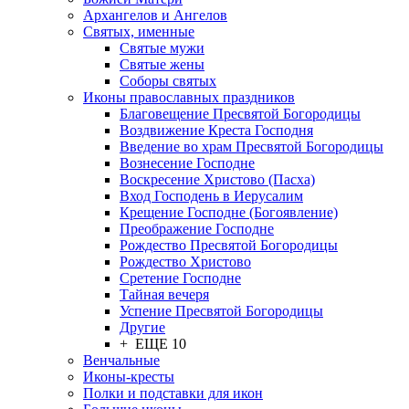
Архангелов и Ангелов
Святых, именные
Святые мужи
Святые жены
Соборы святых
Иконы православных праздников
Благовещение Пресвятой Богородицы
Воздвижение Креста Господня
Введение во храм Пресвятой Богородицы
Вознесение Господне
Воскресение Христово (Пасха)
Вход Господень в Иерусалим
Крещение Господне (Богоявление)
Преображение Господне
Рождество Пресвятой Богородицы
Рождество Христово
Сретение Господне
Тайная вечеря
Успение Пресвятой Богородицы
Другие
+ ЕЩЕ 10
Венчальные
Иконы-кресты
Полки и подставки для икон