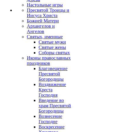
Настольные игры
Пресвятой Троицы и
Иисуса Христа
Божией Матери
Архангелов и
Ангелов
Святых, именные
Святые мужи
Святые жены
Соборы святых
Иконы православных
праздников
Благовещение
Пресвятой
Богородицы
Воздвижение
Креста
Господня
Введение во
храм Пресвятой
Богородицы
Вознесение
Господне
Воскресение