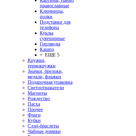
Картины, панно
православные
Ключницы,
полки
Подставки для
телефона
Куклы
сувенирные
Гирлянды
Кашпо
+ ЕЩЕ 5
Кружки,
термокружки
Значки, брелоки,
медали, флажки
Подарочная упаковка
Светоотражатели
Магниты
Рождество
Пасха
Прочее
Флаги
Кубки
Слэп-браслеты
Чайные домики