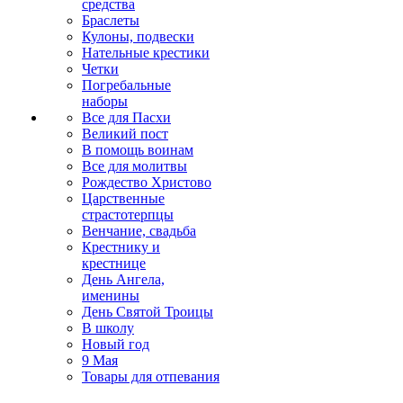
средства
Браслеты
Кулоны, подвески
Нательные крестики
Четки
Погребальные
наборы
Все для Пасхи
Великий пост
В помощь воинам
Все для молитвы
Рождество Христово
Царственные
страстотерпцы
Венчание, свадьба
Крестнику и
крестнице
День Ангела,
именины
День Святой Троицы
В школу
Новый год
9 Мая
Товары для отпевания