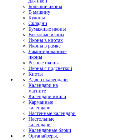
для икон
Большие иконы
В машину
Кулоны
Складни
Бумажные иконы
Восковые иконы
Иконы в киотах
Иконы в рамке
Ламинированные
иконы
Резные иконы
Иконы с подсветкой
Киоты
Адвент календари
Календари на
магните
Календари-книги
Карманные
календари
Настенные календари
Настольные
календари
Календарные блоки
Органайзеры,