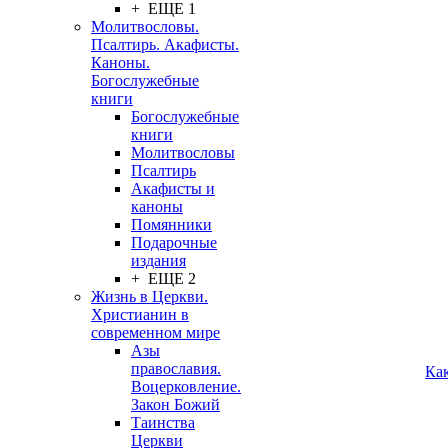
+ ЕЩЕ 1
Молитвословы.
Псалтирь. Акафисты.
Каноны.
Богослужебные
книги
Богослужебные
книги
Молитвословы
Псалтирь
Акафисты и
каноны
Помянники
Подарочные
издания
+ ЕЩЕ 2
Жизнь в Церкви.
Христианин в
современном мире
Азы
православия.
Ка
Воцерковление.
Закон Божий
Таинства
Церкви