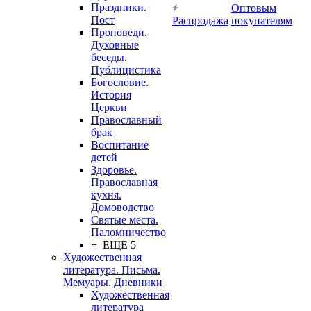
Праздники.
Оптовым
Пост
Распродажа
покупателям
Проповеди.
Духовные
беседы.
Публицистика
Богословие.
История
Церкви
Православный
брак
Воспитание
детей
Здоровье.
Православная
кухня.
Домоводство
Святые места.
Паломничество
+ ЕЩЕ 5
Художественная
литература. Письма.
Мемуары. Дневники
Художественная
литература