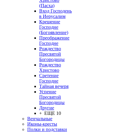
Христово
(Пасха)
Вход Господень
в Иерусалим
Крещение
Господне
(Богоявление)
Преображение
Господне
Рождество
Пресвятой
Богородицы
Рождество
Христово
Сретение
Господне
Тайная вечеря
Успение
Пресвятой
Богородицы
Другие
+ ЕЩЕ 10
Венчальные
Иконы-кресты
Полки и подставки