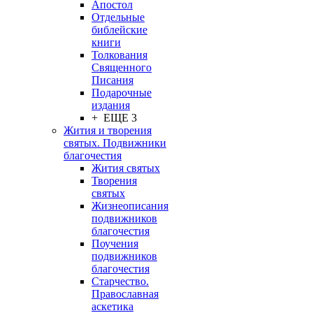
Апостол
Отдельные
библейские
книги
Толкования
Священного
Писания
Подарочные
издания
+ ЕЩЕ 3
Жития и творения
святых. Подвижники
благочестия
Жития святых
Творения
святых
Жизнеописания
подвижников
благочестия
Поучения
подвижников
благочестия
Старчество.
Православная
аскетика