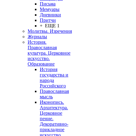
Письма
Мемуары
Дневники
Притчи
+ ЕЩЕ 1
Молитвы. Изречения
Журналы
История.
Православная
культура. Церковное
искусство.
Образование
История
государства и
народа
Российского
Православная
мысль
Иконопись.
Архитектура.
Церковное
пение.
Декоративно-
прикладное
искусство