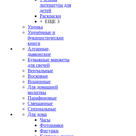
литература для
детей
Раскраски
+ ЕЩЕ 3
Уценка
Уценённые и
букинистические
книги
Алтарные,
дьяконские
Бумажные манжеты
для свечей
Венчальные
Восковые
Вощинные
Для домашней
молитвы
Парафиновые
Смешанные
Специальные
Для дома
Часы
Фоторамки
Фигурки