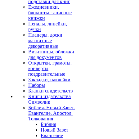
подставки для книг
Ежедневники,
блокноты, записные
книжки
Пеналы, линейки,
ручки
Планеры, доски
магнитные
декоративные
Визитницы, обложки
для документов
Открытки, грамоты,
конверты
поздравительные
Закладки, наклейки
Наборы
Бланки свидетельств
Книги издательства
Символик
Библия. Новый Завет.
Евангелие. Апостол.
Толкования
Библия
Новый Завет
Евангелие