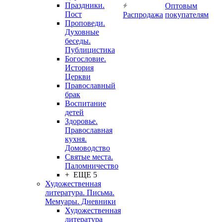
Праздники.
Оптовым
Пост
Распродажа
покупателям
Проповеди.
Духовные
беседы.
Публицистика
Богословие.
История
Церкви
Православный
брак
Воспитание
детей
Здоровье.
Православная
кухня.
Домоводство
Святые места.
Паломничество
+ ЕЩЕ 5
Художественная
литература. Письма.
Мемуары. Дневники
Художественная
литература