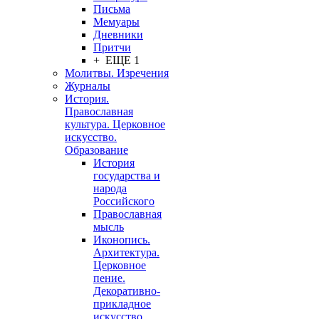
Письма
Мемуары
Дневники
Притчи
+ ЕЩЕ 1
Молитвы. Изречения
Журналы
История.
Православная
культура. Церковное
искусство.
Образование
История
государства и
народа
Российского
Православная
мысль
Иконопись.
Архитектура.
Церковное
пение.
Декоративно-
прикладное
искусство