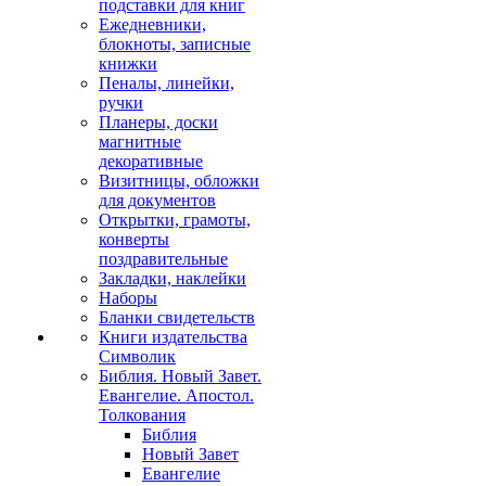
подставки для книг
Ежедневники,
блокноты, записные
книжки
Пеналы, линейки,
ручки
Планеры, доски
магнитные
декоративные
Визитницы, обложки
для документов
Открытки, грамоты,
конверты
поздравительные
Закладки, наклейки
Наборы
Бланки свидетельств
Книги издательства
Символик
Библия. Новый Завет.
Евангелие. Апостол.
Толкования
Библия
Новый Завет
Евангелие