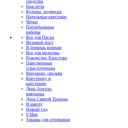
средства
Браслеты
Кулоны, подвески
Нательные крестики
Четки
Погребальные
наборы
Все для Пасхи
Великий пост
В помощь воинам
Все для молитвы
Рождество Христово
Царственные
страстотерпцы
Венчание, свадьба
Крестнику и
крестнице
День Ангела,
именины
День Святой Троицы
В школу
Новый год
9 Мая
Товары для отпевания