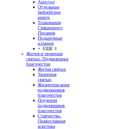
Апостол
Отдельные
библейские
книги
Толкования
Священного
Писания
Подарочные
издания
+ ЕЩЕ 3
Жития и творения
святых. Подвижники
благочестия
Жития святых
Творения
святых
Жизнеописания
подвижников
благочестия
Поучения
подвижников
благочестия
Старчество.
Православная
аскетика