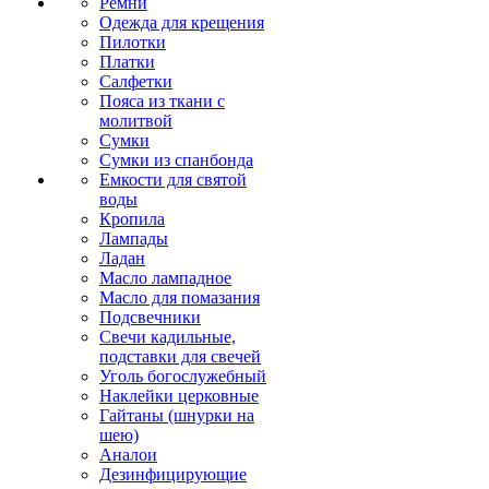
Ремни
Одежда для крещения
Пилотки
Платки
Салфетки
Пояса из ткани с
молитвой
Сумки
Сумки из спанбонда
Емкости для святой
воды
Кропила
Лампады
Ладан
Масло лампадное
Масло для помазания
Подсвечники
Свечи кадильные,
подставки для свечей
Уголь богослужебный
Наклейки церковные
Гайтаны (шнурки на
шею)
Аналои
Дезинфицирующие