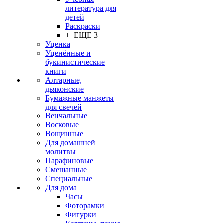
литература для
детей
Раскраски
+ ЕЩЕ 3
Уценка
Уценённые и
букинистические
книги
Алтарные,
дьяконские
Бумажные манжеты
для свечей
Венчальные
Восковые
Вощинные
Для домашней
молитвы
Парафиновые
Смешанные
Специальные
Для дома
Часы
Фоторамки
Фигурки