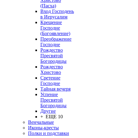
Христово
(Пасха)
Вход Господень
в Иерусалим
Крещение
Господне
(Богоявление)
Преображение
Господне
Рождество
Пресвятой
Богородицы
Рождество
Христово
Сретение
Господне
Тайная вечеря
Успение
Пресвятой
Богородицы
Другие
+ ЕЩЕ 10
Венчальные
Иконы-кресты
Полки и подставки