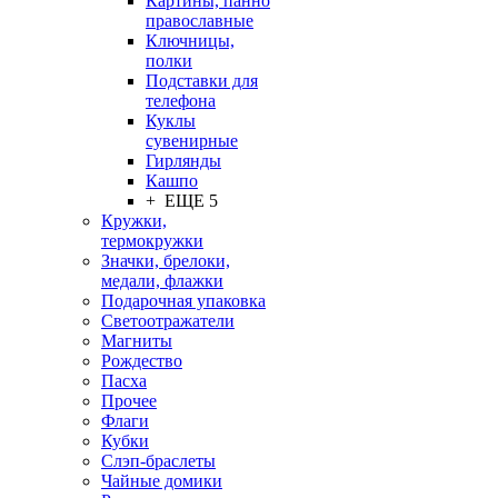
Картины, панно
православные
Ключницы,
полки
Подставки для
телефона
Куклы
сувенирные
Гирлянды
Кашпо
+ ЕЩЕ 5
Кружки,
термокружки
Значки, брелоки,
медали, флажки
Подарочная упаковка
Светоотражатели
Магниты
Рождество
Пасха
Прочее
Флаги
Кубки
Слэп-браслеты
Чайные домики