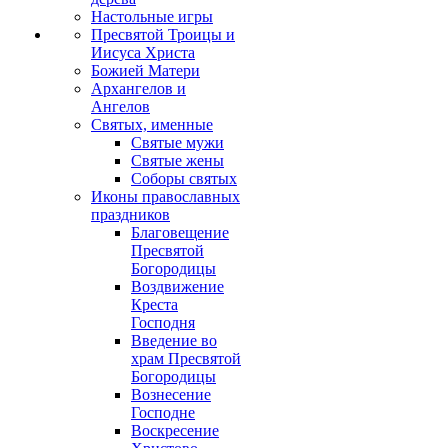
Настольные игры
Пресвятой Троицы и
Иисуса Христа
Божией Матери
Архангелов и
Ангелов
Святых, именные
Святые мужи
Святые жены
Соборы святых
Иконы православных
праздников
Благовещение
Пресвятой
Богородицы
Воздвижение
Креста
Господня
Введение во
храм Пресвятой
Богородицы
Вознесение
Господне
Воскресение