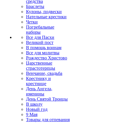
средства
Браслеты
Кулоны, подвески
Нательные крестики
Четки
Погребальные
наборы
Все для Пасхи
Великий пост
В помощь воинам
Все для молитвы
Рождество Христово
Царственные
страстотерпцы
Венчание, свадьба
Крестнику и
крестнице
День Ангела,
именины
День Святой Троицы
В школу
Новый год
9 Мая
Товары для отпевания