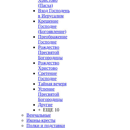
Христово
(Пасха)
Вход Господень
в Иерусалим
Крещение
Господне
(Богоявление)
Преображение
Господне
Рождество
Пресвятой
Богородицы
Рождество
Христово
Сретение
Господне
Тайная вечеря
Успение
Пресвятой
Богородицы
Другие
+ ЕЩЕ 10
Венчальные
Иконы-кресты
Полки и подставки