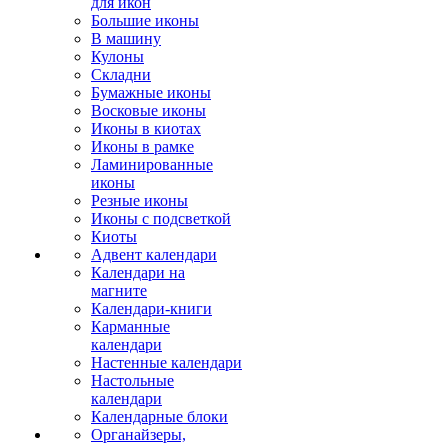
для икон
Большие иконы
В машину
Кулоны
Складни
Бумажные иконы
Восковые иконы
Иконы в киотах
Иконы в рамке
Ламинированные
иконы
Резные иконы
Иконы с подсветкой
Киоты
Адвент календари
Календари на
магните
Календари-книги
Карманные
календари
Настенные календари
Настольные
календари
Календарные блоки
Органайзеры,