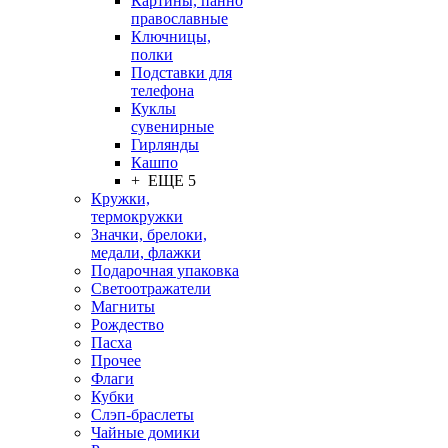
Картины, панно
православные
Ключницы,
полки
Подставки для
телефона
Куклы
сувенирные
Гирлянды
Кашпо
+ ЕЩЕ 5
Кружки,
термокружки
Значки, брелоки,
медали, флажки
Подарочная упаковка
Светоотражатели
Магниты
Рождество
Пасха
Прочее
Флаги
Кубки
Слэп-браслеты
Чайные домики