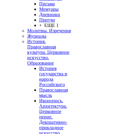
Письма
Мемуары
Дневники
Притчи
+ ЕЩЕ 1
Молитвы. Изречения
Журналы
История.
Православная
культура. Церковное
искусство.
Образование
История
государства и
народа
Российского
Православная
мысль
Иконопись.
Архитектура.
Церковное
пение.
Декоративно-
прикладное
искусство