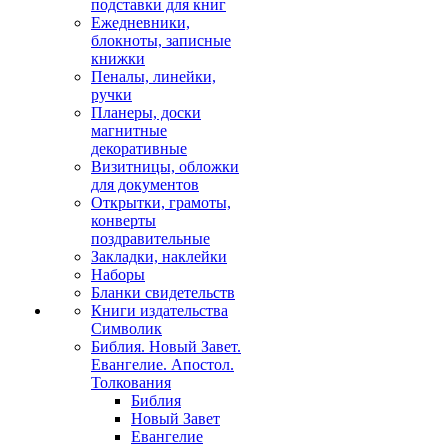
подставки для книг
Ежедневники,
блокноты, записные
книжки
Пеналы, линейки,
ручки
Планеры, доски
магнитные
декоративные
Визитницы, обложки
для документов
Открытки, грамоты,
конверты
поздравительные
Закладки, наклейки
Наборы
Бланки свидетельств
Книги издательства
Символик
Библия. Новый Завет.
Евангелие. Апостол.
Толкования
Библия
Новый Завет
Евангелие