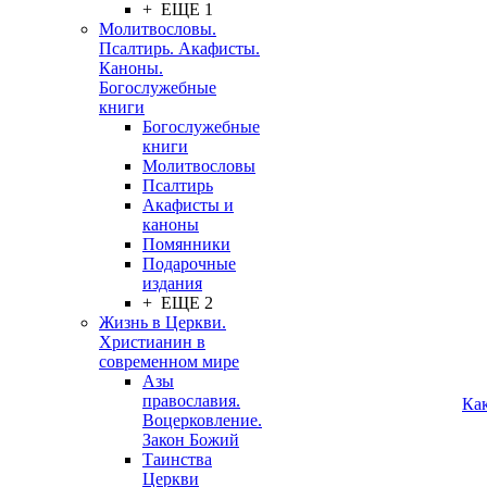
+ ЕЩЕ 1
Молитвословы.
Псалтирь. Акафисты.
Каноны.
Богослужебные
книги
Богослужебные
книги
Молитвословы
Псалтирь
Акафисты и
каноны
Помянники
Подарочные
издания
+ ЕЩЕ 2
Жизнь в Церкви.
Христианин в
современном мире
Азы
православия.
Ка
Воцерковление.
Закон Божий
Таинства
Церкви