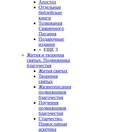
Апостол
Отдельные
библейские
книги
Толкования
Священного
Писания
Подарочные
издания
+ ЕЩЕ 3
Жития и творения
святых. Подвижники
благочестия
Жития святых
Творения
святых
Жизнеописания
подвижников
благочестия
Поучения
подвижников
благочестия
Старчество.
Православная
аскетика