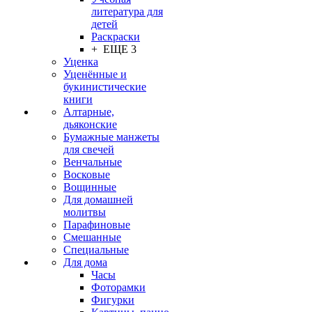
литература для
детей
Раскраски
+ ЕЩЕ 3
Уценка
Уценённые и
букинистические
книги
Алтарные,
дьяконские
Бумажные манжеты
для свечей
Венчальные
Восковые
Вощинные
Для домашней
молитвы
Парафиновые
Смешанные
Специальные
Для дома
Часы
Фоторамки
Фигурки