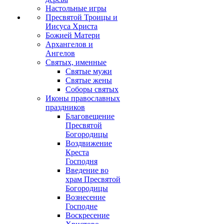
Настольные игры
Пресвятой Троицы и
Иисуса Христа
Божией Матери
Архангелов и
Ангелов
Святых, именные
Святые мужи
Святые жены
Соборы святых
Иконы православных
праздников
Благовещение
Пресвятой
Богородицы
Воздвижение
Креста
Господня
Введение во
храм Пресвятой
Богородицы
Вознесение
Господне
Воскресение