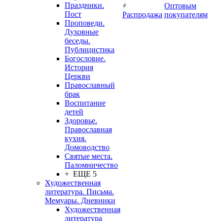
Праздники.
Оптовым
Пост
Распродажа
покупателям
Проповеди.
Духовные
беседы.
Публицистика
Богословие.
История
Церкви
Православный
брак
Воспитание
детей
Здоровье.
Православная
кухня.
Домоводство
Святые места.
Паломничество
+ ЕЩЕ 5
Художественная
литература. Письма.
Мемуары. Дневники
Художественная
литература