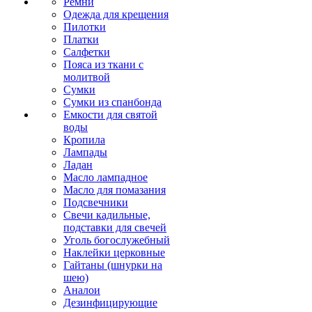
Ремни
Одежда для крещения
Пилотки
Платки
Салфетки
Пояса из ткани с
молитвой
Сумки
Сумки из спанбонда
Емкости для святой
воды
Кропила
Лампады
Ладан
Масло лампадное
Масло для помазания
Подсвечники
Свечи кадильные,
подставки для свечей
Уголь богослужебный
Наклейки церковные
Гайтаны (шнурки на
шею)
Аналои
Дезинфицирующие