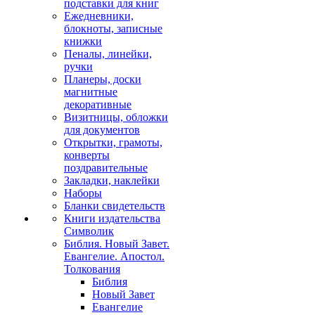
подставки для книг
Ежедневники,
блокноты, записные
книжки
Пеналы, линейки,
ручки
Планеры, доски
магнитные
декоративные
Визитницы, обложки
для документов
Открытки, грамоты,
конверты
поздравительные
Закладки, наклейки
Наборы
Бланки свидетельств
Книги издательства
Символик
Библия. Новый Завет.
Евангелие. Апостол.
Толкования
Библия
Новый Завет
Евангелие