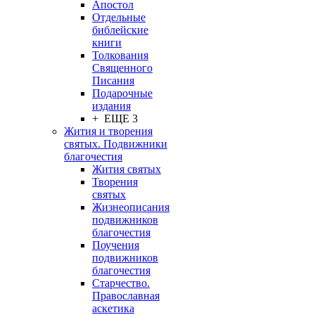
Апостол
Отдельные
библейские
книги
Толкования
Священного
Писания
Подарочные
издания
+ ЕЩЕ 3
Жития и творения
святых. Подвижники
благочестия
Жития святых
Творения
святых
Жизнеописания
подвижников
благочестия
Поучения
подвижников
благочестия
Старчество.
Православная
аскетика