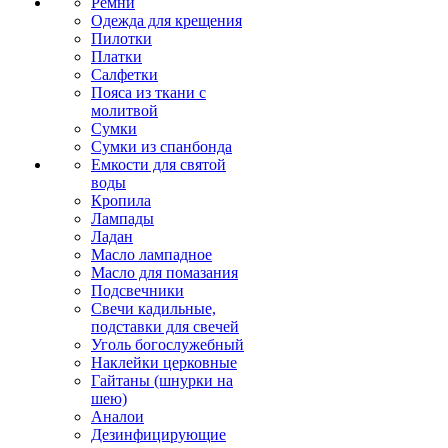
Ремни
Одежда для крещения
Пилотки
Платки
Салфетки
Пояса из ткани с
молитвой
Сумки
Сумки из спанбонда
Емкости для святой
воды
Кропила
Лампады
Ладан
Масло лампадное
Масло для помазания
Подсвечники
Свечи кадильные,
подставки для свечей
Уголь богослужебный
Наклейки церковные
Гайтаны (шнурки на
шею)
Аналои
Дезинфицирующие