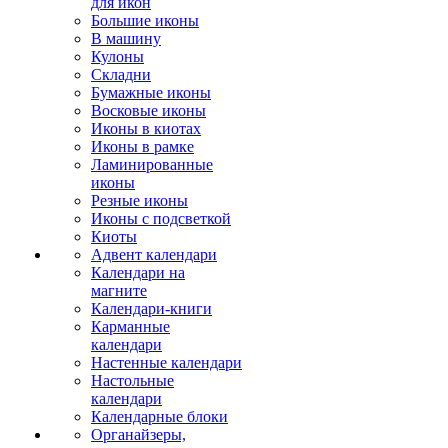
для икон
Большие иконы
В машину
Кулоны
Складни
Бумажные иконы
Восковые иконы
Иконы в киотах
Иконы в рамке
Ламинированные
иконы
Резные иконы
Иконы с подсветкой
Киоты
Адвент календари
Календари на
магните
Календари-книги
Карманные
календари
Настенные календари
Настольные
календари
Календарные блоки
Органайзеры,