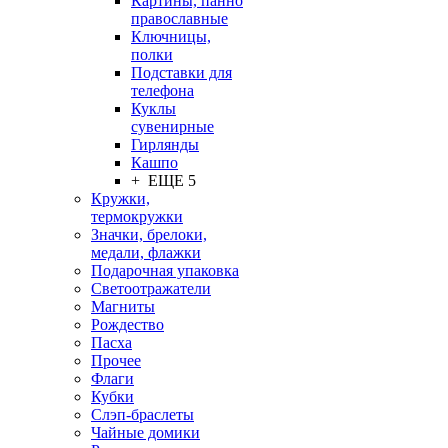
Картины, панно
православные
Ключницы,
полки
Подставки для
телефона
Куклы
сувенирные
Гирлянды
Кашпо
+ ЕЩЕ 5
Кружки,
термокружки
Значки, брелоки,
медали, флажки
Подарочная упаковка
Светоотражатели
Магниты
Рождество
Пасха
Прочее
Флаги
Кубки
Слэп-браслеты
Чайные домики