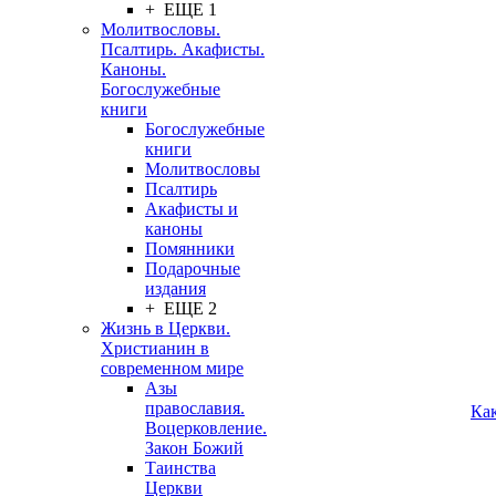
+ ЕЩЕ 1
Молитвословы.
Псалтирь. Акафисты.
Каноны.
Богослужебные
книги
Богослужебные
книги
Молитвословы
Псалтирь
Акафисты и
каноны
Помянники
Подарочные
издания
+ ЕЩЕ 2
Жизнь в Церкви.
Христианин в
современном мире
Азы
православия.
Ка
Воцерковление.
Закон Божий
Таинства
Церкви