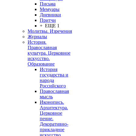
Письма
Мемуары
Дневники
Притчи
+ ЕЩЕ 1
Молитвы. Изречения
Журналы
История.
Православная
культура. Церковное
искусство.
Образование
История
государства и
народа
Российского
Православная
мысль
Иконопись.
Архитектура.
Церковное
пение.
Декоративно-
прикладное
искусство