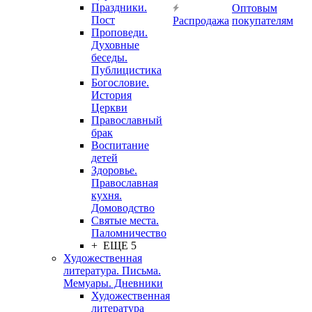
Праздники.
Оптовым
Пост
Распродажа
покупателям
Проповеди.
Духовные
беседы.
Публицистика
Богословие.
История
Церкви
Православный
брак
Воспитание
детей
Здоровье.
Православная
кухня.
Домоводство
Святые места.
Паломничество
+ ЕЩЕ 5
Художественная
литература. Письма.
Мемуары. Дневники
Художественная
литература