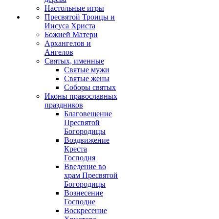
Настольные игры
Пресвятой Троицы и
Иисуса Христа
Божией Матери
Архангелов и
Ангелов
Святых, именные
Святые мужи
Святые жены
Соборы святых
Иконы православных
праздников
Благовещение
Пресвятой
Богородицы
Воздвижение
Креста
Господня
Введение во
храм Пресвятой
Богородицы
Вознесение
Господне
Воскресение