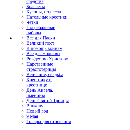
средства
Браслеты
Кулоны, подвески
Нательные крестики
Четки
Погребальные
наборы
Все для Пасхи
Великий пост
В помощь воинам
Все для молитвы
Рождество Христово
Царственные
страстотерпцы
Венчание, свадьба
Крестнику и
крестнице
День Ангела,
именины
День Святой Троицы
В школу
Новый год
9 Мая
Товары для отпевания