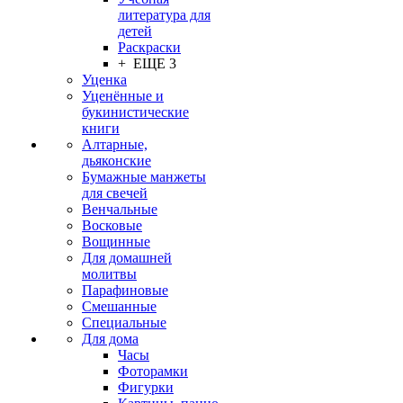
литература для
детей
Раскраски
+ ЕЩЕ 3
Уценка
Уценённые и
букинистические
книги
Алтарные,
дьяконские
Бумажные манжеты
для свечей
Венчальные
Восковые
Вощинные
Для домашней
молитвы
Парафиновые
Смешанные
Специальные
Для дома
Часы
Фоторамки
Фигурки