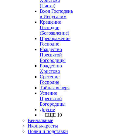
Христово
(Пасха)
Вход Господень
в Иерусалим
Крещение
Господне
(Богоявление)
Преображение
Господне
Рождество
Пресвятой
Богородицы
Рождество
Христово
Сретение
Господне
Тайная вечеря
Успение
Пресвятой
Богородицы
Другие
+ ЕЩЕ 10
Венчальные
Иконы-кресты
Полки и подставки