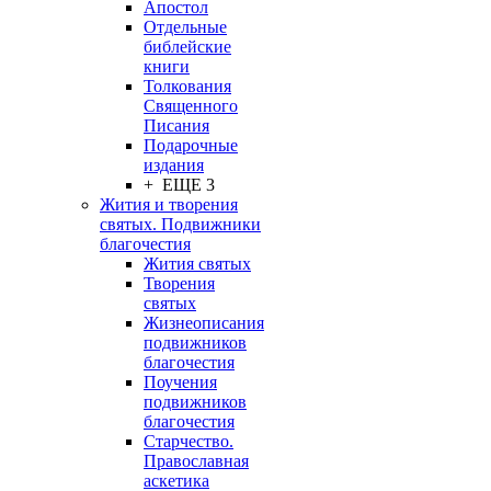
Апостол
Отдельные
библейские
книги
Толкования
Священного
Писания
Подарочные
издания
+ ЕЩЕ 3
Жития и творения
святых. Подвижники
благочестия
Жития святых
Творения
святых
Жизнеописания
подвижников
благочестия
Поучения
подвижников
благочестия
Старчество.
Православная
аскетика