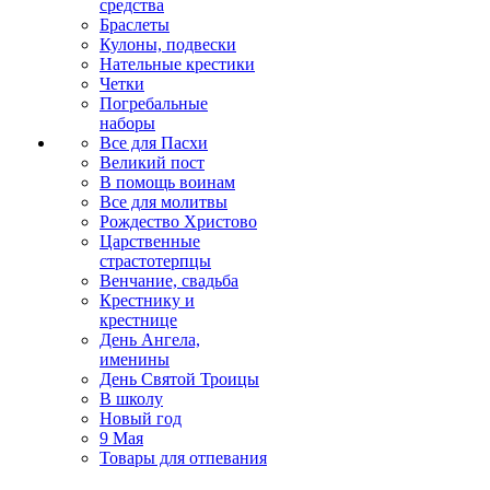
средства
Браслеты
Кулоны, подвески
Нательные крестики
Четки
Погребальные
наборы
Все для Пасхи
Великий пост
В помощь воинам
Все для молитвы
Рождество Христово
Царственные
страстотерпцы
Венчание, свадьба
Крестнику и
крестнице
День Ангела,
именины
День Святой Троицы
В школу
Новый год
9 Мая
Товары для отпевания