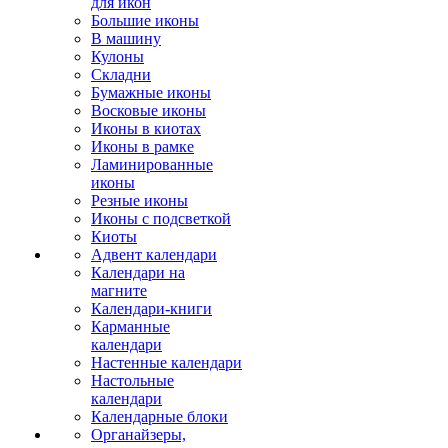
для икон
Большие иконы
В машину
Кулоны
Складни
Бумажные иконы
Восковые иконы
Иконы в киотах
Иконы в рамке
Ламинированные
иконы
Резные иконы
Иконы с подсветкой
Киоты
Адвент календари
Календари на
магните
Календари-книги
Карманные
календари
Настенные календари
Настольные
календари
Календарные блоки
Органайзеры,