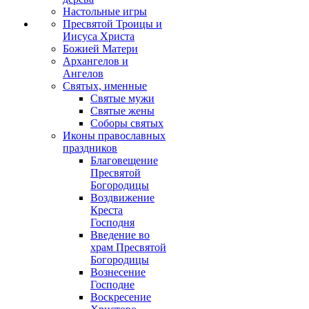
Настольные игры
Пресвятой Троицы и
Иисуса Христа
Божией Матери
Архангелов и
Ангелов
Святых, именные
Святые мужи
Святые жены
Соборы святых
Иконы православных
праздников
Благовещение
Пресвятой
Богородицы
Воздвижение
Креста
Господня
Введение во
храм Пресвятой
Богородицы
Вознесение
Господне
Воскресение