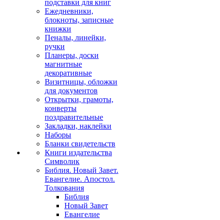
подставки для книг
Ежедневники,
блокноты, записные
книжки
Пеналы, линейки,
ручки
Планеры, доски
магнитные
декоративные
Визитницы, обложки
для документов
Открытки, грамоты,
конверты
поздравительные
Закладки, наклейки
Наборы
Бланки свидетельств
Книги издательства
Символик
Библия. Новый Завет.
Евангелие. Апостол.
Толкования
Библия
Новый Завет
Евангелие