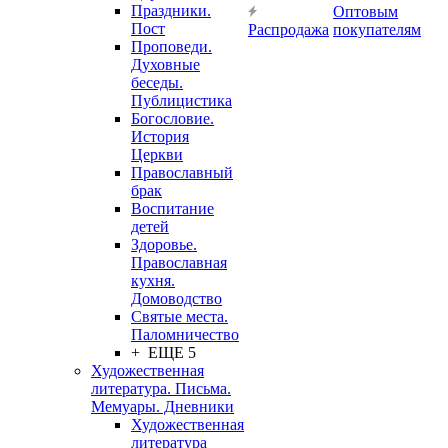
Праздники.
Оптовым
Пост
Распродажа
покупателям
Проповеди.
Духовные
беседы.
Публицистика
Богословие.
История
Церкви
Православный
брак
Воспитание
детей
Здоровье.
Православная
кухня.
Домоводство
Святые места.
Паломничество
+ ЕЩЕ 5
Художественная
литература. Письма.
Мемуары. Дневники
Художественная
литература