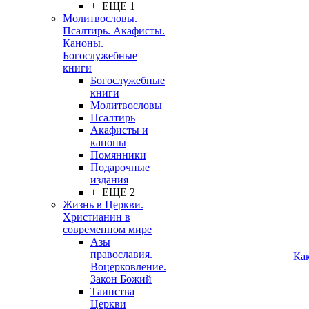
+ ЕЩЕ 1
Молитвословы.
Псалтирь. Акафисты.
Каноны.
Богослужебные
книги
Богослужебные
книги
Молитвословы
Псалтирь
Акафисты и
каноны
Помянники
Подарочные
издания
+ ЕЩЕ 2
Жизнь в Церкви.
Христианин в
современном мире
Азы
православия.
Ка
Воцерковление.
Закон Божий
Таинства
Церкви