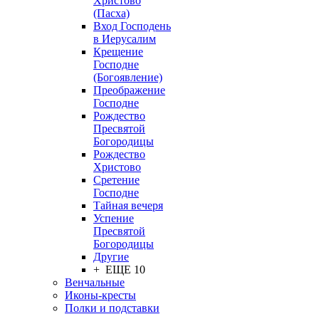
Христово
(Пасха)
Вход Господень
в Иерусалим
Крещение
Господне
(Богоявление)
Преображение
Господне
Рождество
Пресвятой
Богородицы
Рождество
Христово
Сретение
Господне
Тайная вечеря
Успение
Пресвятой
Богородицы
Другие
+ ЕЩЕ 10
Венчальные
Иконы-кресты
Полки и подставки