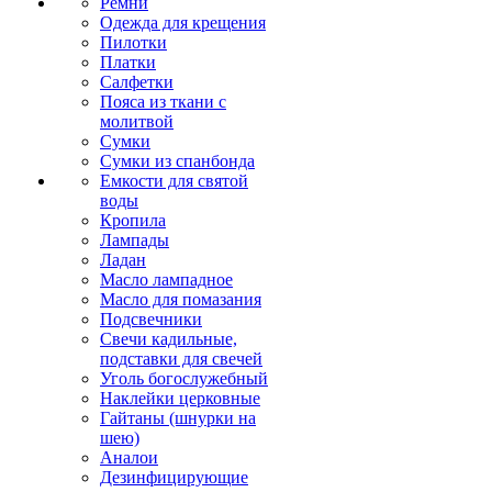
Ремни
Одежда для крещения
Пилотки
Платки
Салфетки
Пояса из ткани с
молитвой
Сумки
Сумки из спанбонда
Емкости для святой
воды
Кропила
Лампады
Ладан
Масло лампадное
Масло для помазания
Подсвечники
Свечи кадильные,
подставки для свечей
Уголь богослужебный
Наклейки церковные
Гайтаны (шнурки на
шею)
Аналои
Дезинфицирующие