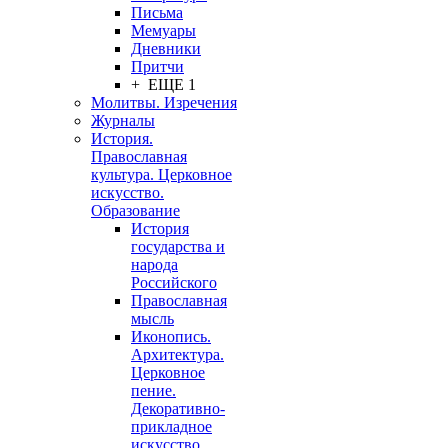
Письма
Мемуары
Дневники
Притчи
+ ЕЩЕ 1
Молитвы. Изречения
Журналы
История.
Православная
культура. Церковное
искусство.
Образование
История
государства и
народа
Российского
Православная
мысль
Иконопись.
Архитектура.
Церковное
пение.
Декоративно-
прикладное
искусство