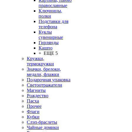
Картины, панно
православные
Ключницы,
полки
Подставки для
телефона
Куклы
сувенирные
Гирлянды
Кашпо
+ ЕЩЕ 5
Кружки,
термокружки
Значки, брелоки,
медали, флажки
Подарочная упаковка
Светоотражатели
Магниты
Рождество
Пасха
Прочее
Флаги
Кубки
Слэп-браслеты
Чайные домики