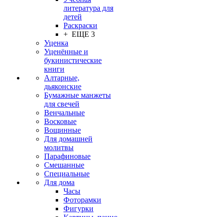
литература для
детей
Раскраски
+ ЕЩЕ 3
Уценка
Уценённые и
букинистические
книги
Алтарные,
дьяконские
Бумажные манжеты
для свечей
Венчальные
Восковые
Вощинные
Для домашней
молитвы
Парафиновые
Смешанные
Специальные
Для дома
Часы
Фоторамки
Фигурки