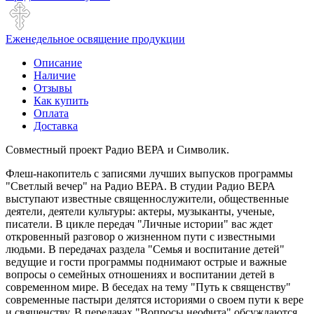
Еженедельное освящение продукции
Описание
Наличие
Отзывы
Как купить
Оплата
Доставка
Совместный проект Радио ВЕРА и Символик.
Флеш-накопитель с записями лучших выпусков программы
"Светлый вечер" на Радио ВЕРА. В студии Радио ВЕРА
выступают известные священнослужители, общественные
деятели, деятели культуры: актеры, музыканты, ученые,
писатели. В цикле передач "Личные истории" вас ждет
откровенный разговор о жизненном пути с известными
людьми. В передачах раздела "Семья и воспитание детей"
ведущие и гости программы поднимают острые и важные
вопросы о семейных отношениях и воспитании детей в
современном мире. В беседах на тему "Путь к священству"
современные пастыри делятся историями о своем пути к вере
и священству. В передачах "Вопросы неофита" обсуждаются