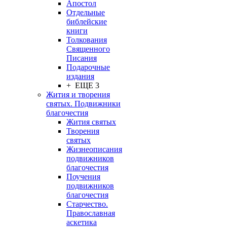
Апостол
Отдельные
библейские
книги
Толкования
Священного
Писания
Подарочные
издания
+ ЕЩЕ 3
Жития и творения
святых. Подвижники
благочестия
Жития святых
Творения
святых
Жизнеописания
подвижников
благочестия
Поучения
подвижников
благочестия
Старчество.
Православная
аскетика