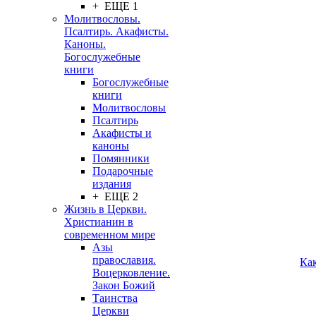
+ ЕЩЕ 1
Молитвословы.
Псалтирь. Акафисты.
Каноны.
Богослужебные
книги
Богослужебные
книги
Молитвословы
Псалтирь
Акафисты и
каноны
Помянники
Подарочные
издания
+ ЕЩЕ 2
Жизнь в Церкви.
Христианин в
современном мире
Азы
православия.
Ка
Воцерковление.
Закон Божий
Таинства
Церкви