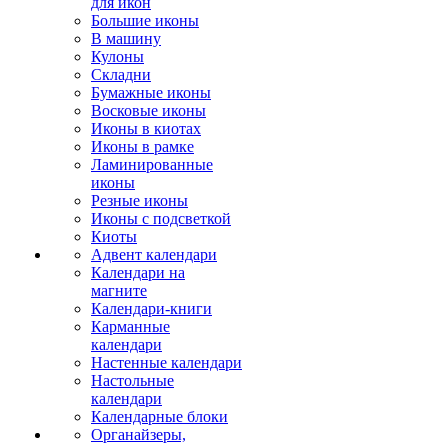
для икон
Большие иконы
В машину
Кулоны
Складни
Бумажные иконы
Восковые иконы
Иконы в киотах
Иконы в рамке
Ламинированные
иконы
Резные иконы
Иконы с подсветкой
Киоты
Адвент календари
Календари на
магните
Календари-книги
Карманные
календари
Настенные календари
Настольные
календари
Календарные блоки
Органайзеры,