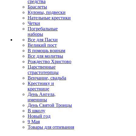
средства
Браслеты
Кулоны, подвески
Нательные крестики
Четки
Погребальные
наборы
Все для Пасхи
Великий пост
В помощь воинам
Все для молитвы
Рождество Христово
Царственные
страстотерпцы
Венчание, свадьба
Крестнику и
крестнице
День Ангела,
именины
День Святой Троицы
В школу
Новый год
9 Мая
Товары для отпевания