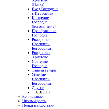
Христово
(Пасха)
Вход Господень
в Иерусалим
Крещение
Господне
(Богоявление)
Преображение
Господне
Рождество
Пресвятой
Богородицы
Рождество
Христово
Сретение
Господне
Тайная вечеря
Успение
Пресвятой
Богородицы
Другие
+ ЕЩЕ 10
Венчальные
Иконы-кресты
Полки и подставки