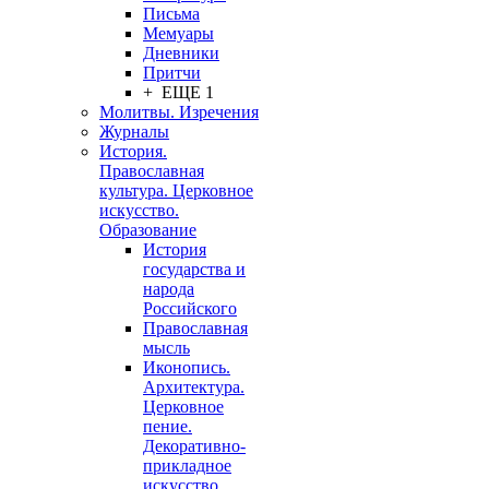
Письма
Мемуары
Дневники
Притчи
+ ЕЩЕ 1
Молитвы. Изречения
Журналы
История.
Православная
культура. Церковное
искусство.
Образование
История
государства и
народа
Российского
Православная
мысль
Иконопись.
Архитектура.
Церковное
пение.
Декоративно-
прикладное
искусство