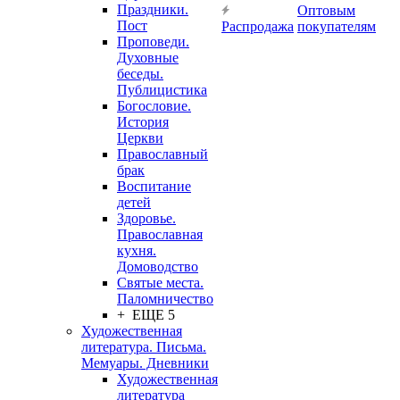
Праздники.
Оптовым
Пост
Распродажа
покупателям
Проповеди.
Духовные
беседы.
Публицистика
Богословие.
История
Церкви
Православный
брак
Воспитание
детей
Здоровье.
Православная
кухня.
Домоводство
Святые места.
Паломничество
+ ЕЩЕ 5
Художественная
литература. Письма.
Мемуары. Дневники
Художественная
литература