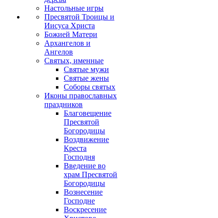
Настольные игры
Пресвятой Троицы и
Иисуса Христа
Божией Матери
Архангелов и
Ангелов
Святых, именные
Святые мужи
Святые жены
Соборы святых
Иконы православных
праздников
Благовещение
Пресвятой
Богородицы
Воздвижение
Креста
Господня
Введение во
храм Пресвятой
Богородицы
Вознесение
Господне
Воскресение