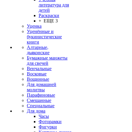
литература для
детей
Раскраски
+ ЕЩЕ 3
Уценка
Уценённые и
букинистические
книги
Алтарные,
дьяконские
Бумажные манжеты
для свечей
Венчальные
Восковые
Вощинные
Для домашней
молитвы
Парафиновые
Смешанные
Специальные
Для дома
Часы
Фоторамки
Фигурки