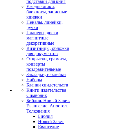
подставки для книг
Ежедневники,
блокноты, записные
книжки
Пеналы, линейки,
ручки
Планеры, доски
магнитные
декоративные
Визитницы, обложки
для документов
Открытки, грамоты,
конверты
поздравительные
Закладки, наклейки
Наборы
Бланки свидетельств
Книги издательства
Символик
Библия. Новый Завет.
Евангелие. Апостол.
Толкования
Библия
Новый Завет
Евангелие