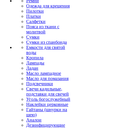
Ремни
Одежда для крещения
Пилотки
Платки
Салфетки
Пояса из ткани с
молитвой
Сумки
Сумки из спанбонда
Емкости для святой
воды
Кропила
Лампады
Ладан
Масло лампадное
Масло для помазания
Подсвечники
Свечи кадильные,
подставки для свечей
Уголь богослужебный
Наклейки церковные
Гайтаны (шнурки на
шею)
Аналои
Дезинфицирующие