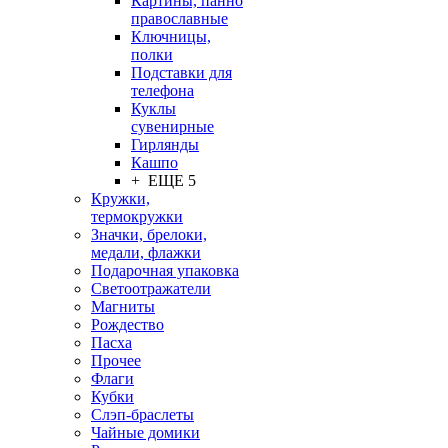
Картины, панно
православные
Ключницы,
полки
Подставки для
телефона
Куклы
сувенирные
Гирлянды
Кашпо
+ ЕЩЕ 5
Кружки,
термокружки
Значки, брелоки,
медали, флажки
Подарочная упаковка
Светоотражатели
Магниты
Рождество
Пасха
Прочее
Флаги
Кубки
Слэп-браслеты
Чайные домики