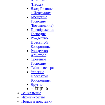
Христово
(Пасха)
Вход Господень
в Иерусалим
Крещение
Господне
(Богоявление)
Преображение
Господне
Рождество
Пресвятой
Богородицы
Рождество
Христово
Сретение
Господне
Тайная вечеря
Успение
Пресвятой
Богородицы
Другие
+ ЕЩЕ 10
Венчальные
Иконы-кресты
Полки и подставки