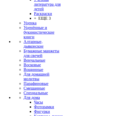
литература для
детей
Раскраски
+ ЕЩЕ 3
Уценка
Уценённые и
букинистические
книги
Алтарные,
дьяконские
Бумажные манжеты
для свечей
Венчальные
Восковые
Вощинные
Для домашней
молитвы
Парафиновые
Смешанные
Специальные
Для дома
Часы
Фоторамки
Фигурки