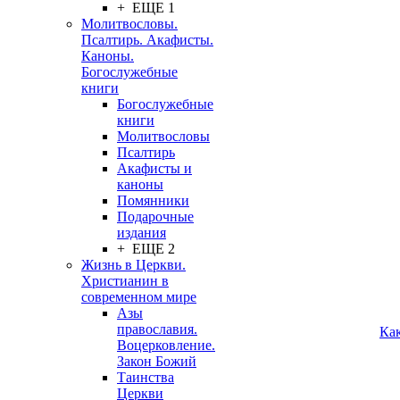
+ ЕЩЕ 1
Молитвословы.
Псалтирь. Акафисты.
Каноны.
Богослужебные
книги
Богослужебные
книги
Молитвословы
Псалтирь
Акафисты и
каноны
Помянники
Подарочные
издания
+ ЕЩЕ 2
Жизнь в Церкви.
Христианин в
современном мире
Азы
православия.
Ка
Воцерковление.
Закон Божий
Таинства
Церкви