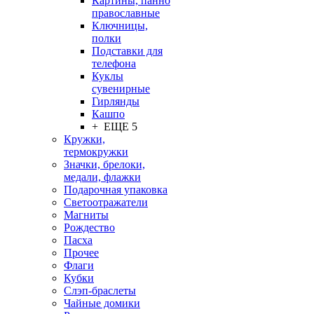
Картины, панно
православные
Ключницы,
полки
Подставки для
телефона
Куклы
сувенирные
Гирлянды
Кашпо
+ ЕЩЕ 5
Кружки,
термокружки
Значки, брелоки,
медали, флажки
Подарочная упаковка
Светоотражатели
Магниты
Рождество
Пасха
Прочее
Флаги
Кубки
Слэп-браслеты
Чайные домики