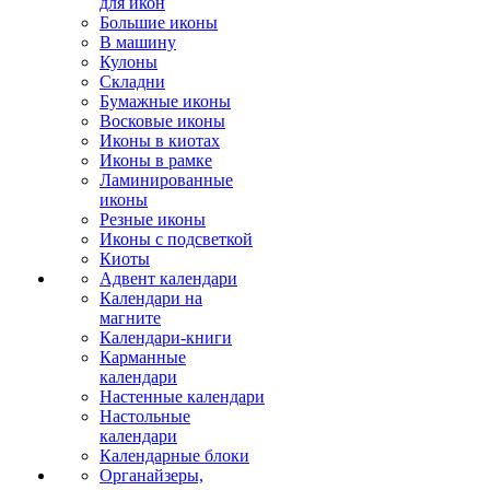
для икон
Большие иконы
В машину
Кулоны
Складни
Бумажные иконы
Восковые иконы
Иконы в киотах
Иконы в рамке
Ламинированные
иконы
Резные иконы
Иконы с подсветкой
Киоты
Адвент календари
Календари на
магните
Календари-книги
Карманные
календари
Настенные календари
Настольные
календари
Календарные блоки
Органайзеры,