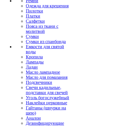
Ремни
Одежда для крещения
Пилотки
Платки
Салфетки
Пояса из ткани с
молитвой
Сумки
Сумки из спанбонда
Емкости для святой
воды
Кропила
Лампады
Ладан
Масло лампадное
Масло для помазания
Подсвечники
Свечи кадильные,
подставки для свечей
Уголь богослужебный
Наклейки церковные
Гайтаны (шнурки на
шею)
Аналои
Дезинфицирующие