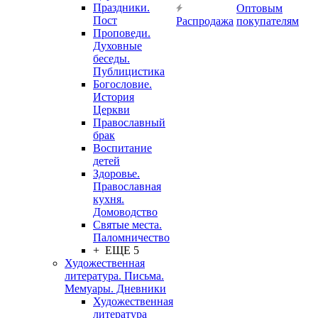
Праздники.
Оптовым
Пост
Распродажа
покупателям
Проповеди.
Духовные
беседы.
Публицистика
Богословие.
История
Церкви
Православный
брак
Воспитание
детей
Здоровье.
Православная
кухня.
Домоводство
Святые места.
Паломничество
+ ЕЩЕ 5
Художественная
литература. Письма.
Мемуары. Дневники
Художественная
литература