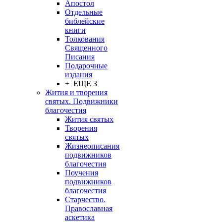
Апостол
Отдельные
библейские
книги
Толкования
Священного
Писания
Подарочные
издания
+ ЕЩЕ 3
Жития и творения
святых. Подвижники
благочестия
Жития святых
Творения
святых
Жизнеописания
подвижников
благочестия
Поучения
подвижников
благочестия
Старчество.
Православная
аскетика