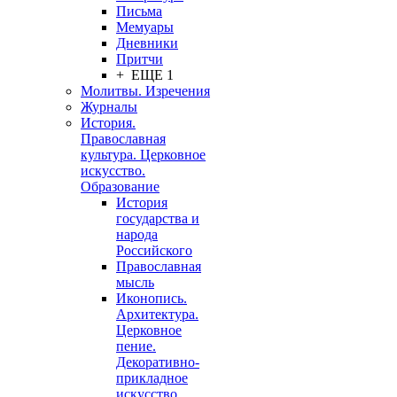
Письма
Мемуары
Дневники
Притчи
+ ЕЩЕ 1
Молитвы. Изречения
Журналы
История.
Православная
культура. Церковное
искусство.
Образование
История
государства и
народа
Российского
Православная
мысль
Иконопись.
Архитектура.
Церковное
пение.
Декоративно-
прикладное
искусство