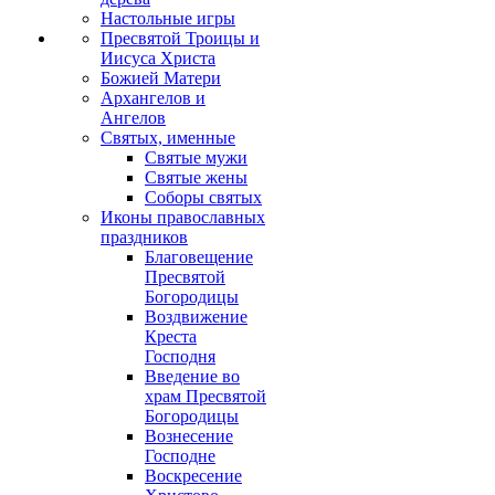
Настольные игры
Пресвятой Троицы и
Иисуса Христа
Божией Матери
Архангелов и
Ангелов
Святых, именные
Святые мужи
Святые жены
Соборы святых
Иконы православных
праздников
Благовещение
Пресвятой
Богородицы
Воздвижение
Креста
Господня
Введение во
храм Пресвятой
Богородицы
Вознесение
Господне
Воскресение