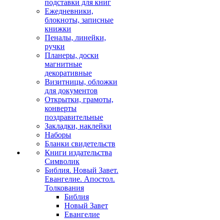
подставки для книг
Ежедневники,
блокноты, записные
книжки
Пеналы, линейки,
ручки
Планеры, доски
магнитные
декоративные
Визитницы, обложки
для документов
Открытки, грамоты,
конверты
поздравительные
Закладки, наклейки
Наборы
Бланки свидетельств
Книги издательства
Символик
Библия. Новый Завет.
Евангелие. Апостол.
Толкования
Библия
Новый Завет
Евангелие