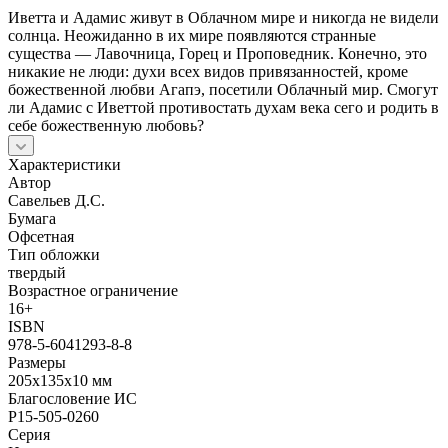
Иветта и Адамис живут в Облачном мире и никогда не видели
солнца. Неожиданно в их мире появляются странные
существа — Лавочница, Горец и Проповедник. Конечно, это
никакие не люди: духи всех видов привязанностей, кроме
божественной любви Агапэ, посетили Облачный мир. Смогут
ли Адамис с Иветтой противостать духам века сего и родить в
себе божественную любовь?
Характеристики
Автор
Савельев Д.С.
Бумага
Офсетная
Тип обложки
твердый
Возрастное ограничение
16+
ISBN
978-5-6041293-8-8
Размеры
205х135х10 мм
Благословение ИС
Р15-505-0260
Серия