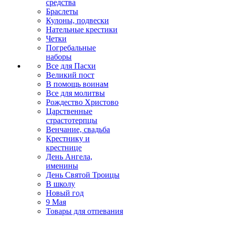
средства
Браслеты
Кулоны, подвески
Нательные крестики
Четки
Погребальные
наборы
Все для Пасхи
Великий пост
В помощь воинам
Все для молитвы
Рождество Христово
Царственные
страстотерпцы
Венчание, свадьба
Крестнику и
крестнице
День Ангела,
именины
День Святой Троицы
В школу
Новый год
9 Мая
Товары для отпевания