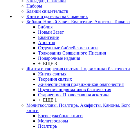
Закладки, наклейки
Наборы
Бланки свидетельств
Книги издательства Символик
Библия. Новый Завет. Евангелие. Апостол. Толков
Библия
Новый Завет
Евангелие
Апостол
Отдельные библейские книги
Толкования Священного Писания
Подарочные издания
+ ЕЩЕ 3
Жития и творения святых. Подвижники благочести
Жития святых
Творения святых
Жизнеописания подвижников благочестия
Поучения подвижников благочестия
Старчество. Православная аскетика
+ ЕЩЕ 1
Молитвословы. Псалтирь. Акафисты. Каноны. Бог
книги
Богослужебные книги
Молитвословы
Псалтирь