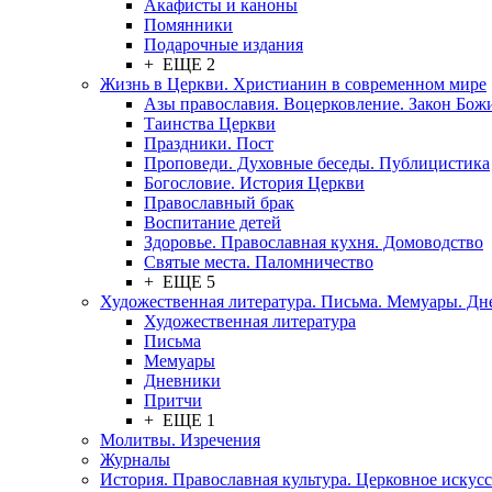
Акафисты и каноны
Помянники
Подарочные издания
+ ЕЩЕ 2
Жизнь в Церкви. Христианин в современном мире
Азы православия. Воцерковление. Закон Бож
Таинства Церкви
Праздники. Пост
Проповеди. Духовные беседы. Публицистика
Богословие. История Церкви
Православный брак
Воспитание детей
Здоровье. Православная кухня. Домоводство
Святые места. Паломничество
+ ЕЩЕ 5
Художественная литература. Письма. Мемуары. Д
Художественная литература
Письма
Мемуары
Дневники
Притчи
+ ЕЩЕ 1
Молитвы. Изречения
Журналы
История. Православная культура. Церковное искусс