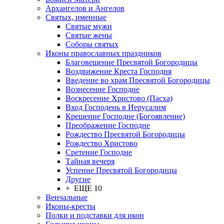
Архангелов и Ангелов
Святых, именные
Святые мужи
Святые жены
Соборы святых
Иконы православных праздников
Благовещение Пресвятой Богородицы
Воздвижение Креста Господня
Введение во храм Пресвятой Богородицы
Вознесение Господне
Воскресение Христово (Пасха)
Вход Господень в Иерусалим
Крещение Господне (Богоявление)
Преображение Господне
Рождество Пресвятой Богородицы
Рождество Христово
Сретение Господне
Тайная вечеря
Успение Пресвятой Богородицы
Другие
+ ЕЩЕ 10
Венчальные
Иконы-кресты
Полки и подставки для икон