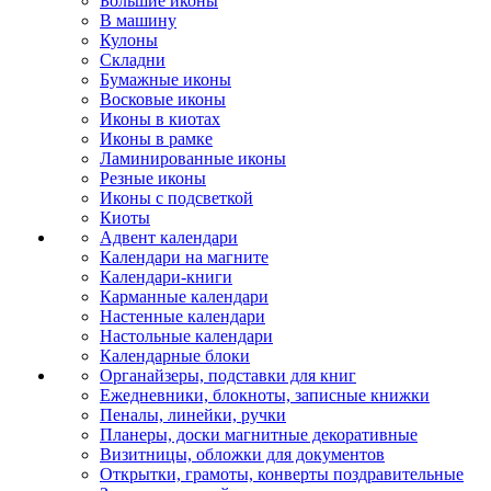
Большие иконы
В машину
Кулоны
Складни
Бумажные иконы
Восковые иконы
Иконы в киотах
Иконы в рамке
Ламинированные иконы
Резные иконы
Иконы с подсветкой
Киоты
Адвент календари
Календари на магните
Календари-книги
Карманные календари
Настенные календари
Настольные календари
Календарные блоки
Органайзеры, подставки для книг
Ежедневники, блокноты, записные книжки
Пеналы, линейки, ручки
Планеры, доски магнитные декоративные
Визитницы, обложки для документов
Открытки, грамоты, конверты поздравительные