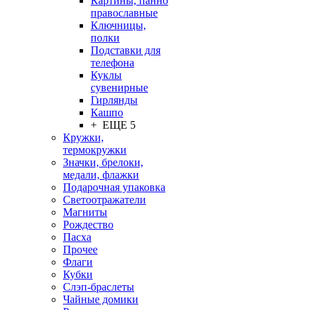
Картины, панно
православные
Ключницы,
полки
Подставки для
телефона
Куклы
сувенирные
Гирлянды
Кашпо
+ ЕЩЕ 5
Кружки,
термокружки
Значки, брелоки,
медали, флажки
Подарочная упаковка
Светоотражатели
Магниты
Рождество
Пасха
Прочее
Флаги
Кубки
Слэп-браслеты
Чайные домики