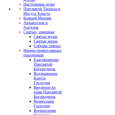
Настольные игры
Пресвятой Троицы и
Иисуса Христа
Божией Матери
Архангелов и
Ангелов
Святых, именные
Святые мужи
Святые жены
Соборы святых
Иконы православных
праздников
Благовещение
Пресвятой
Богородицы
Воздвижение
Креста
Господня
Введение во
храм Пресвятой
Богородицы
Вознесение
Господне
Воскресение