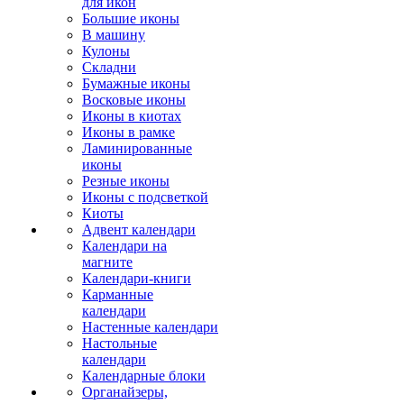
для икон
Большие иконы
В машину
Кулоны
Складни
Бумажные иконы
Восковые иконы
Иконы в киотах
Иконы в рамке
Ламинированные
иконы
Резные иконы
Иконы с подсветкой
Киоты
Адвент календари
Календари на
магните
Календари-книги
Карманные
календари
Настенные календари
Настольные
календари
Календарные блоки
Органайзеры,