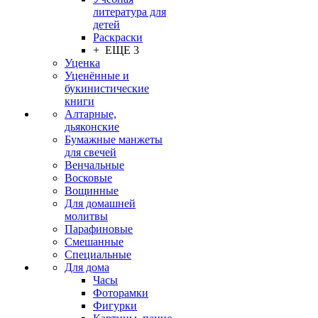
литература для
детей
Раскраски
+ ЕЩЕ 3
Уценка
Уценённые и
букинистические
книги
Алтарные,
дьяконские
Бумажные манжеты
для свечей
Венчальные
Восковые
Вощинные
Для домашней
молитвы
Парафиновые
Смешанные
Специальные
Для дома
Часы
Фоторамки
Фигурки