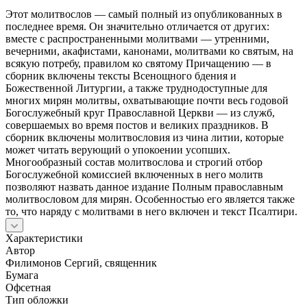
Этот молитвослов — самый полный из опубликованных в
последнее время. Он значительно отличается от других:
вместе с распространенными молитвами — утренними,
вечерними, акафистами, канонами, молитвами ко святым, на
всякую потребу, правилом ко святому Причащению — в
сборник включены тексты Всенощного бдения и
Божественной Литургии, а также труднодоступные для
многих мирян молитвы, охватывающие почти весь годовой
Богослужебный круг Православной Церкви — из служб,
совершаемых во время постов и великих праздников. В
сборник включены молитвословия из чина литии, которые
может читать верующий о упокоении усопших.
Многообразный состав молитвослова и строгий отбор
Богослужебной комиссией включенных в него молитв
позволяют назвать данное издание Полным православным
молитвословом для мирян. Особенностью его является также
то, что наряду с молитвами в него включен и текст Псалтири.
Характеристики
Автор
Филимонов Сергий, священник
Бумага
Офсетная
Тип обложки