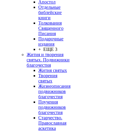
Апостол
Отдельные
библейские
книги
Толкования
Священного
Писания
Подарочные
издания
+ ЕЩЕ 3
Жития и творения
святых. Подвижники
благочестия
Жития святых
Творения
святых
Жизнеописания
подвижников
благочестия
Поучения
подвижников
благочестия
Старчество.
Православная
аскетика