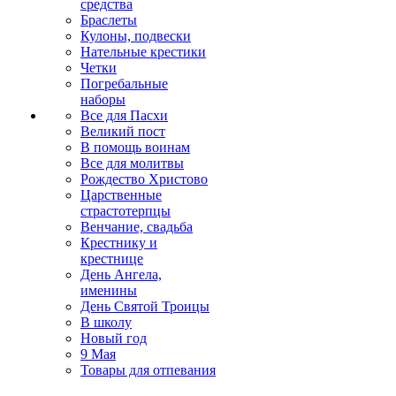
средства
Браслеты
Кулоны, подвески
Нательные крестики
Четки
Погребальные
наборы
Все для Пасхи
Великий пост
В помощь воинам
Все для молитвы
Рождество Христово
Царственные
страстотерпцы
Венчание, свадьба
Крестнику и
крестнице
День Ангела,
именины
День Святой Троицы
В школу
Новый год
9 Мая
Товары для отпевания