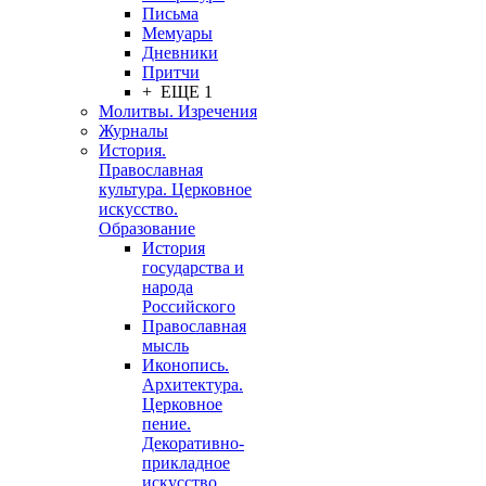
Письма
Мемуары
Дневники
Притчи
+ ЕЩЕ 1
Молитвы. Изречения
Журналы
История.
Православная
культура. Церковное
искусство.
Образование
История
государства и
народа
Российского
Православная
мысль
Иконопись.
Архитектура.
Церковное
пение.
Декоративно-
прикладное
искусство