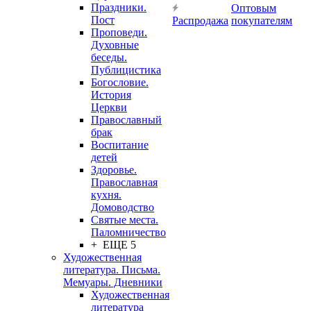
Праздники.
Оптовым
Пост
Распродажа
покупателям
Проповеди.
Духовные
беседы.
Публицистика
Богословие.
История
Церкви
Православный
брак
Воспитание
детей
Здоровье.
Православная
кухня.
Домоводство
Святые места.
Паломничество
+ ЕЩЕ 5
Художественная
литература. Письма.
Мемуары. Дневники
Художественная
литература