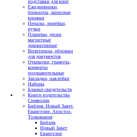
подставки для книг
Ежедневники,
блокноты, записные
книжки
Пеналы, линейки,
ручки
Планеры, доски
магнитные
декоративные
Визитницы, обложки
для документов
Открытки, грамоты,
конверты
поздравительные
Закладки, наклейки
Наборы
Бланки свидетельств
Книги издательства
Символик
Библия. Новый Завет.
Евангелие. Апостол.
Толкования
Библия
Новый Завет
Евангелие