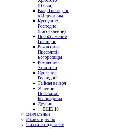
Христово
(Пасха)
Вход Господень
в Иерусалим
Крещение
Господне
(Богоявление)
Преображение
Господне
Рождество
Пресвятой
Богородицы
Рождество
Христово
Сретение
Господне
Тайная вечеря
Успение
Пресвятой
Богородицы
Другие
+ ЕЩЕ 10
Венчальные
Иконы-кресты
Полки и подставки