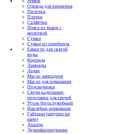
Ремни
Одежда для крещения
Пилотки
Платки
Салфетки
Пояса из ткани с
молитвой
Сумки
Сумки из спанбонда
Емкости для святой
воды
Кропила
Лампады
Ладан
Масло лампадное
Масло для помазания
Подсвечники
Свечи кадильные,
подставки для свечей
Уголь богослужебный
Наклейки церковные
Гайтаны (шнурки на
шею)
Аналои
Дезинфицирующие