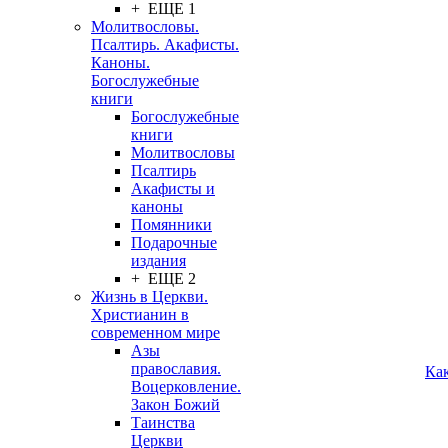
+ ЕЩЕ 1
Молитвословы.
Псалтирь. Акафисты.
Каноны.
Богослужебные
книги
Богослужебные
книги
Молитвословы
Псалтирь
Акафисты и
каноны
Помянники
Подарочные
издания
+ ЕЩЕ 2
Жизнь в Церкви.
Христианин в
современном мире
Азы
православия.
Ка
Воцерковление.
Закон Божий
Таинства
Церкви