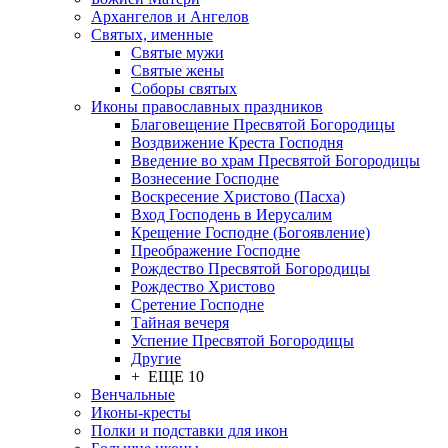
Архангелов и Ангелов
Святых, именные
Святые мужи
Святые жены
Соборы святых
Иконы православных праздников
Благовещение Пресвятой Богородицы
Воздвижение Креста Господня
Введение во храм Пресвятой Богородицы
Вознесение Господне
Воскресение Христово (Пасха)
Вход Господень в Иерусалим
Крещение Господне (Богоявление)
Преображение Господне
Рождество Пресвятой Богородицы
Рождество Христово
Сретение Господне
Тайная вечеря
Успение Пресвятой Богородицы
Другие
+ ЕЩЕ 10
Венчальные
Иконы-кресты
Полки и подставки для икон