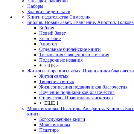
Закладки, наклейки
Наборы
Бланки свидетельств
Книги издательства Символик
Библия. Новый Завет. Евангелие. Апостол. Толков
Библия
Новый Завет
Евангелие
Апостол
Отдельные библейские книги
Толкования Священного Писания
Подарочные издания
+ ЕЩЕ 3
Жития и творения святых. Подвижники благочести
Жития святых
Творения святых
Жизнеописания подвижников благочестия
Поучения подвижников благочестия
Старчество. Православная аскетика
+ ЕЩЕ 1
Молитвословы. Псалтирь. Акафисты. Каноны. Бог
книги
Богослужебные книги
Молитвословы
Псалтирь