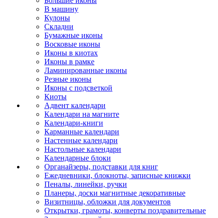
Большие иконы
В машину
Кулоны
Складни
Бумажные иконы
Восковые иконы
Иконы в киотах
Иконы в рамке
Ламинированные иконы
Резные иконы
Иконы с подсветкой
Киоты
Адвент календари
Календари на магните
Календари-книги
Карманные календари
Настенные календари
Настольные календари
Календарные блоки
Органайзеры, подставки для книг
Ежедневники, блокноты, записные книжки
Пеналы, линейки, ручки
Планеры, доски магнитные декоративные
Визитницы, обложки для документов
Открытки, грамоты, конверты поздравительные