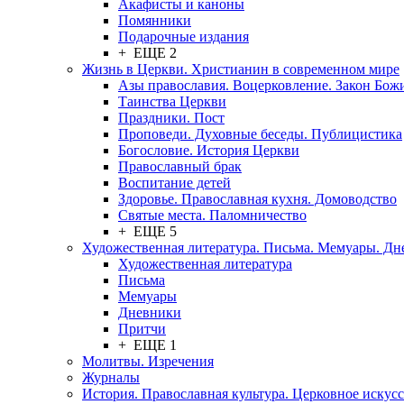
Акафисты и каноны
Помянники
Подарочные издания
+ ЕЩЕ 2
Жизнь в Церкви. Христианин в современном мире
Азы православия. Воцерковление. Закон Бож
Таинства Церкви
Праздники. Пост
Проповеди. Духовные беседы. Публицистика
Богословие. История Церкви
Православный брак
Воспитание детей
Здоровье. Православная кухня. Домоводство
Святые места. Паломничество
+ ЕЩЕ 5
Художественная литература. Письма. Мемуары. Д
Художественная литература
Письма
Мемуары
Дневники
Притчи
+ ЕЩЕ 1
Молитвы. Изречения
Журналы
История. Православная культура. Церковное искусс