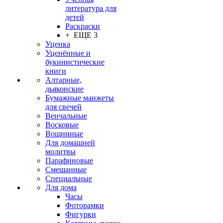
литература для
детей
Раскраски
+ ЕЩЕ 3
Уценка
Уценённые и
букинистические
книги
Алтарные,
дьяконские
Бумажные манжеты
для свечей
Венчальные
Восковые
Вощинные
Для домашней
молитвы
Парафиновые
Смешанные
Специальные
Для дома
Часы
Фоторамки
Фигурки