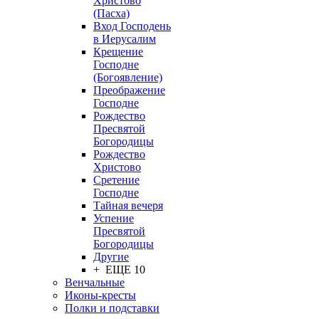
Христово
(Пасха)
Вход Господень
в Иерусалим
Крещение
Господне
(Богоявление)
Преображение
Господне
Рождество
Пресвятой
Богородицы
Рождество
Христово
Сретение
Господне
Тайная вечеря
Успение
Пресвятой
Богородицы
Другие
+ ЕЩЕ 10
Венчальные
Иконы-кресты
Полки и подставки