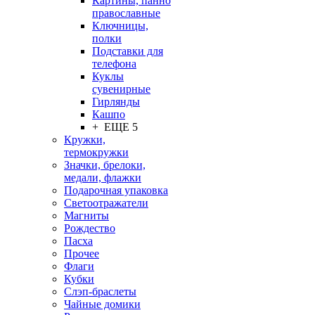
Картины, панно
православные
Ключницы,
полки
Подставки для
телефона
Куклы
сувенирные
Гирлянды
Кашпо
+ ЕЩЕ 5
Кружки,
термокружки
Значки, брелоки,
медали, флажки
Подарочная упаковка
Светоотражатели
Магниты
Рождество
Пасха
Прочее
Флаги
Кубки
Слэп-браслеты
Чайные домики