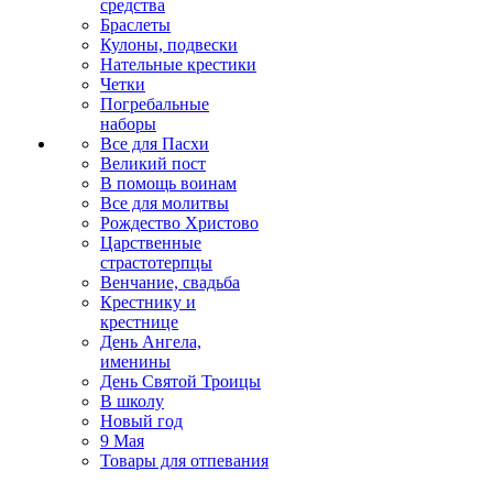
средства
Браслеты
Кулоны, подвески
Нательные крестики
Четки
Погребальные
наборы
Все для Пасхи
Великий пост
В помощь воинам
Все для молитвы
Рождество Христово
Царственные
страстотерпцы
Венчание, свадьба
Крестнику и
крестнице
День Ангела,
именины
День Святой Троицы
В школу
Новый год
9 Мая
Товары для отпевания