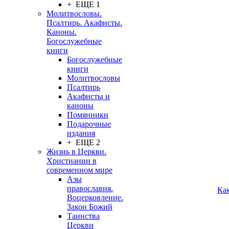
+ ЕЩЕ 1
Молитвословы.
Псалтирь. Акафисты.
Каноны.
Богослужебные
книги
Богослужебные
книги
Молитвословы
Псалтирь
Акафисты и
каноны
Помянники
Подарочные
издания
+ ЕЩЕ 2
Жизнь в Церкви.
Христианин в
современном мире
Азы
православия.
Ка
Воцерковление.
Закон Божий
Таинства
Церкви