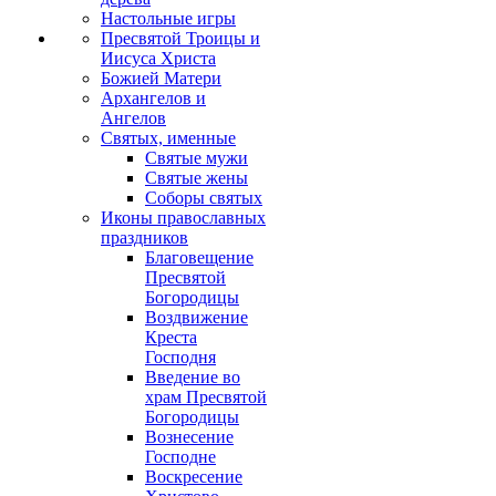
Настольные игры
Пресвятой Троицы и
Иисуса Христа
Божией Матери
Архангелов и
Ангелов
Святых, именные
Святые мужи
Святые жены
Соборы святых
Иконы православных
праздников
Благовещение
Пресвятой
Богородицы
Воздвижение
Креста
Господня
Введение во
храм Пресвятой
Богородицы
Вознесение
Господне
Воскресение