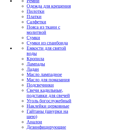
Ремни
Одежда для крещения
Пилотки
Платки
Салфетки
Пояса из ткани с
молитвой
Сумки
Сумки из спанбонда
Емкости для святой
воды
Кропила
Лампады
Ладан
Масло лампадное
Масло для помазания
Подсвечники
Свечи кадильные,
подставки для свечей
Уголь богослужебный
Наклейки церковные
Гайтаны (шнурки на
шею)
Аналои
Дезинфицирующие