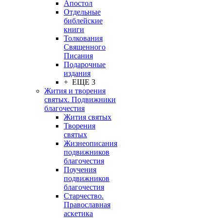
Апостол
Отдельные
библейские
книги
Толкования
Священного
Писания
Подарочные
издания
+ ЕЩЕ 3
Жития и творения
святых. Подвижники
благочестия
Жития святых
Творения
святых
Жизнеописания
подвижников
благочестия
Поучения
подвижников
благочестия
Старчество.
Православная
аскетика