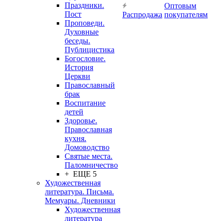
Праздники.
Оптовым
Пост
Распродажа
покупателям
Проповеди.
Духовные
беседы.
Публицистика
Богословие.
История
Церкви
Православный
брак
Воспитание
детей
Здоровье.
Православная
кухня.
Домоводство
Святые места.
Паломничество
+ ЕЩЕ 5
Художественная
литература. Письма.
Мемуары. Дневники
Художественная
литература