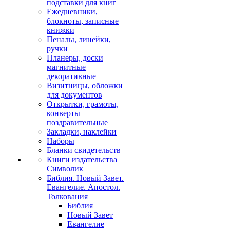
подставки для книг
Ежедневники,
блокноты, записные
книжки
Пеналы, линейки,
ручки
Планеры, доски
магнитные
декоративные
Визитницы, обложки
для документов
Открытки, грамоты,
конверты
поздравительные
Закладки, наклейки
Наборы
Бланки свидетельств
Книги издательства
Символик
Библия. Новый Завет.
Евангелие. Апостол.
Толкования
Библия
Новый Завет
Евангелие