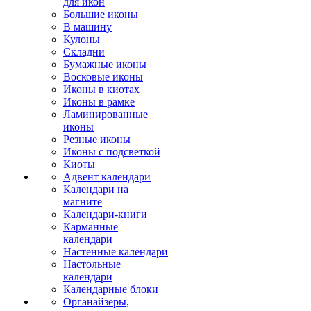
для икон
Большие иконы
В машину
Кулоны
Складни
Бумажные иконы
Восковые иконы
Иконы в киотах
Иконы в рамке
Ламинированные
иконы
Резные иконы
Иконы с подсветкой
Киоты
Адвент календари
Календари на
магните
Календари-книги
Карманные
календари
Настенные календари
Настольные
календари
Календарные блоки
Органайзеры,