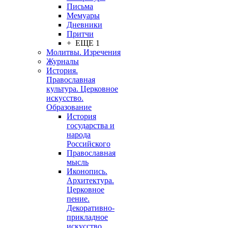
Письма
Мемуары
Дневники
Притчи
+ ЕЩЕ 1
Молитвы. Изречения
Журналы
История.
Православная
культура. Церковное
искусство.
Образование
История
государства и
народа
Российского
Православная
мысль
Иконопись.
Архитектура.
Церковное
пение.
Декоративно-
прикладное
искусство