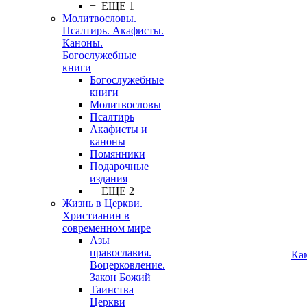
+ ЕЩЕ 1
Молитвословы.
Псалтирь. Акафисты.
Каноны.
Богослужебные
книги
Богослужебные
книги
Молитвословы
Псалтирь
Акафисты и
каноны
Помянники
Подарочные
издания
+ ЕЩЕ 2
Жизнь в Церкви.
Христианин в
современном мире
Азы
православия.
Ка
Воцерковление.
Закон Божий
Таинства
Церкви