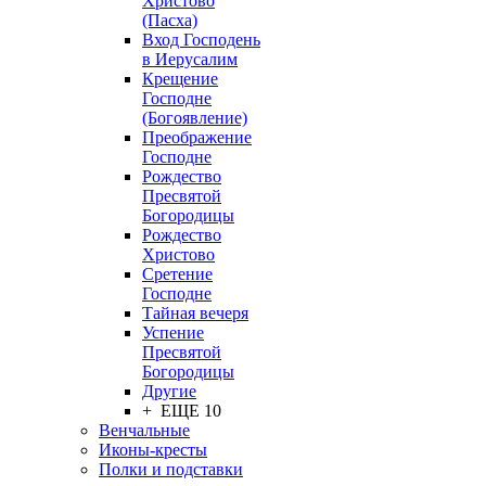
Христово
(Пасха)
Вход Господень
в Иерусалим
Крещение
Господне
(Богоявление)
Преображение
Господне
Рождество
Пресвятой
Богородицы
Рождество
Христово
Сретение
Господне
Тайная вечеря
Успение
Пресвятой
Богородицы
Другие
+ ЕЩЕ 10
Венчальные
Иконы-кресты
Полки и подставки