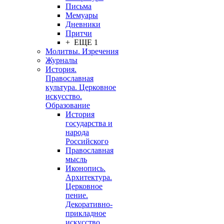
Письма
Мемуары
Дневники
Притчи
+ ЕЩЕ 1
Молитвы. Изречения
Журналы
История.
Православная
культура. Церковное
искусство.
Образование
История
государства и
народа
Российского
Православная
мысль
Иконопись.
Архитектура.
Церковное
пение.
Декоративно-
прикладное
искусство