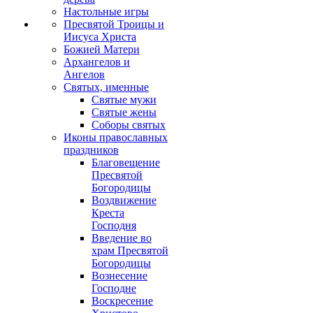
Настольные игры
Пресвятой Троицы и
Иисуса Христа
Божией Матери
Архангелов и
Ангелов
Святых, именные
Святые мужи
Святые жены
Соборы святых
Иконы православных
праздников
Благовещение
Пресвятой
Богородицы
Воздвижение
Креста
Господня
Введение во
храм Пресвятой
Богородицы
Вознесение
Господне
Воскресение