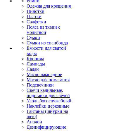
Ремни
Одежда для крещения
Пилотки
Платки
Салфетки
Пояса из ткани с
молитвой
Сумки
Сумки из спанбонда
Емкости для святой
воды
Кропила
Лампады
Ладан
Масло лампадное
Масло для помазания
Подсвечники
Свечи кадильные,
подставки для свечей
Уголь богослужебный
Наклейки церковные
Гайтаны (шнурки на
шею)
Аналои
Дезинфицирующие