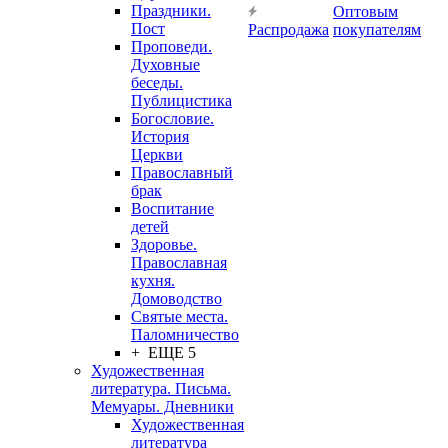
Праздники.
Оптовым
Пост
Распродажа
покупателям
Проповеди.
Духовные
беседы.
Публицистика
Богословие.
История
Церкви
Православный
брак
Воспитание
детей
Здоровье.
Православная
кухня.
Домоводство
Святые места.
Паломничество
+ ЕЩЕ 5
Художественная
литература. Письма.
Мемуары. Дневники
Художественная
литература