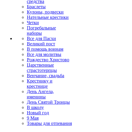
средства
Браслеты
Кулоны, подвески
Нательные крестики
Четки
Погребальные
наборы
Все для Пасхи
Великий пост
В помощь воинам
Все для молитвы
Рождество Христово
Царственные
страстотерпцы
Венчание, свадьба
Крестнику и
крестнице
День Ангела,
именины
День Святой Троицы
В школу
Новый год
9 Мая
Товары для отпевания