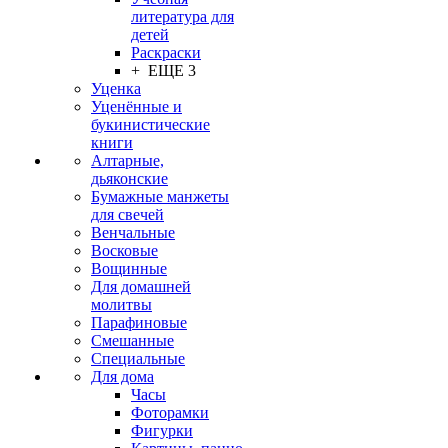
литература для
детей
Раскраски
+ ЕЩЕ 3
Уценка
Уценённые и
букинистические
книги
Алтарные,
дьяконские
Бумажные манжеты
для свечей
Венчальные
Восковые
Вощинные
Для домашней
молитвы
Парафиновые
Смешанные
Специальные
Для дома
Часы
Фоторамки
Фигурки