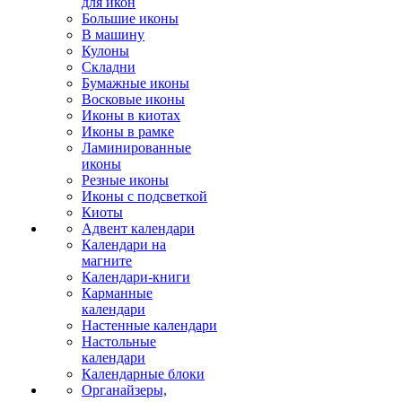
для икон
Большие иконы
В машину
Кулоны
Складни
Бумажные иконы
Восковые иконы
Иконы в киотах
Иконы в рамке
Ламинированные
иконы
Резные иконы
Иконы с подсветкой
Киоты
Адвент календари
Календари на
магните
Календари-книги
Карманные
календари
Настенные календари
Настольные
календари
Календарные блоки
Органайзеры,