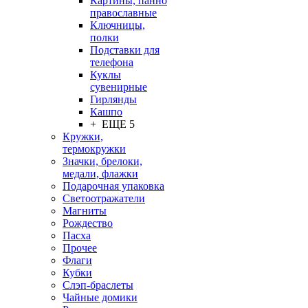
Картины, панно
православные
Ключницы,
полки
Подставки для
телефона
Куклы
сувенирные
Гирлянды
Кашпо
+ ЕЩЕ 5
Кружки,
термокружки
Значки, брелоки,
медали, флажки
Подарочная упаковка
Светоотражатели
Магниты
Рождество
Пасха
Прочее
Флаги
Кубки
Слэп-браслеты
Чайные домики