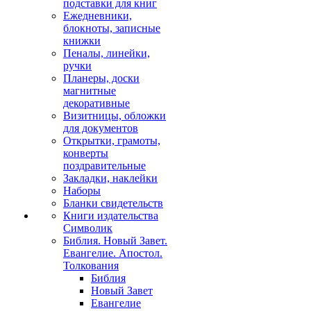
подставки для книг
Ежедневники,
блокноты, записные
книжки
Пеналы, линейки,
ручки
Планеры, доски
магнитные
декоративные
Визитницы, обложки
для документов
Открытки, грамоты,
конверты
поздравительные
Закладки, наклейки
Наборы
Бланки свидетельств
Книги издательства
Символик
Библия. Новый Завет.
Евангелие. Апостол.
Толкования
Библия
Новый Завет
Евангелие