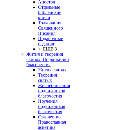
Апостол
Отдельные
библейские
книги
Толкования
Священного
Писания
Подарочные
издания
+ ЕЩЕ 3
Жития и творения
святых. Подвижники
благочестия
Жития святых
Творения
святых
Жизнеописания
подвижников
благочестия
Поучения
подвижников
благочестия
Старчество.
Православная
аскетика