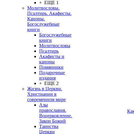
+ ЕЩЕ 1
Молитвословы.
Псалтирь. Акафисты.
Каноны.
Богослужебные
книги
Богослужебные
книги
Молитвословы
Псалтирь
Акафисты и
каноны
Помянники
Подарочные
издания
+ ЕЩЕ 2
Жизнь в Церкви.
Христианин в
современном мире
Азы
православия.
Ка
Воцерковление.
Закон Божий
Таинства
Церкви