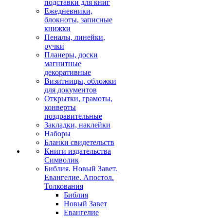
подставки для книг
Ежедневники,
блокноты, записные
книжки
Пеналы, линейки,
ручки
Планеры, доски
магнитные
декоративные
Визитницы, обложки
для документов
Открытки, грамоты,
конверты
поздравительные
Закладки, наклейки
Наборы
Бланки свидетельств
Книги издательства
Символик
Библия. Новый Завет.
Евангелие. Апостол.
Толкования
Библия
Новый Завет
Евангелие