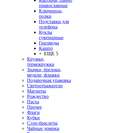
Картины, панно
православные
Ключницы,
полки
Подставки для
телефона
Куклы
сувенирные
Гирлянды
Кашпо
+ ЕЩЕ 5
Кружки,
термокружки
Значки, брелоки,
медали, флажки
Подарочная упаковка
Светоотражатели
Магниты
Рождество
Пасха
Прочее
Флаги
Кубки
Слэп-браслеты
Чайные домики