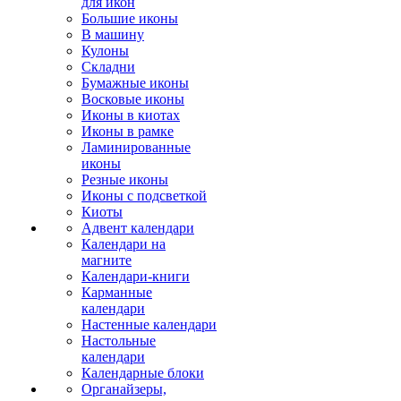
для икон
Большие иконы
В машину
Кулоны
Складни
Бумажные иконы
Восковые иконы
Иконы в киотах
Иконы в рамке
Ламинированные
иконы
Резные иконы
Иконы с подсветкой
Киоты
Адвент календари
Календари на
магните
Календари-книги
Карманные
календари
Настенные календари
Настольные
календари
Календарные блоки
Органайзеры,