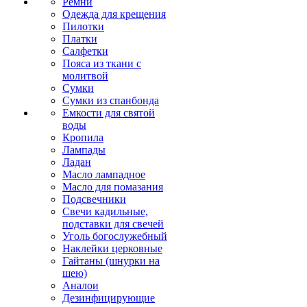
Ремни
Одежда для крещения
Пилотки
Платки
Салфетки
Пояса из ткани с
молитвой
Сумки
Сумки из спанбонда
Емкости для святой
воды
Кропила
Лампады
Ладан
Масло лампадное
Масло для помазания
Подсвечники
Свечи кадильные,
подставки для свечей
Уголь богослужебный
Наклейки церковные
Гайтаны (шнурки на
шею)
Аналои
Дезинфицирующие