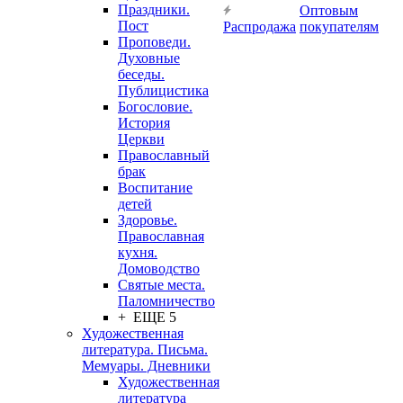
Праздники.
Оптовым
Пост
Распродажа
покупателям
Проповеди.
Духовные
беседы.
Публицистика
Богословие.
История
Церкви
Православный
брак
Воспитание
детей
Здоровье.
Православная
кухня.
Домоводство
Святые места.
Паломничество
+ ЕЩЕ 5
Художественная
литература. Письма.
Мемуары. Дневники
Художественная
литература