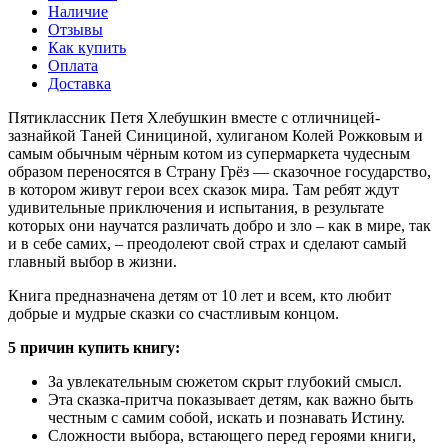
Наличие
Отзывы
Как купить
Оплата
Доставка
Пятиклассник Петя Хлебушкин вместе с отличницей-
зазнайкой Таней Синициной, хулиганом Колей Рожковым и
самым обычным чёрным котом из супермаркета чудесным
образом переносятся в Страну Грёз — сказочное государство,
в котором живут герои всех сказок мира. Там ребят ждут
удивительные приключения и испытания, в результате
которых они научатся различать добро и зло – как в мире, так
и в себе самих, – преодолеют свой страх и сделают самый
главный выбор в жизни.
Книга предназначена детям от 10 лет и всем, кто любит
добрые и мудрые сказки со счастливым концом.
5 причин купить книгу:
За увлекательным сюжетом скрыт глубокий смысл.
Эта сказка-притча показывает детям, как важно быть
честным с самим собой, искать и познавать Истину.
Сложности выбора, встающего перед героями книги,