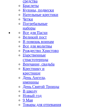
средства
Браслеты
Кулоны, подвески
Нательные крестики
Четки
Погребальные
наборы
Все для Пасхи
Великий пост
В помощь воинам
Все для молитвы
Рождество Христово
Царственные
страстотерпцы
Венчание, свадьба
Крестнику и
крестнице
День Ангела,
именины
День Святой Троицы
В школу
Новый год
9 Мая
Товары для отпевания