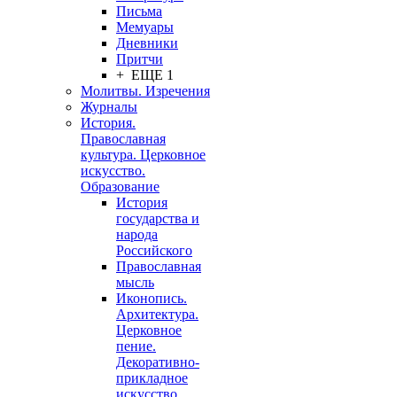
Письма
Мемуары
Дневники
Притчи
+ ЕЩЕ 1
Молитвы. Изречения
Журналы
История.
Православная
культура. Церковное
искусство.
Образование
История
государства и
народа
Российского
Православная
мысль
Иконопись.
Архитектура.
Церковное
пение.
Декоративно-
прикладное
искусство