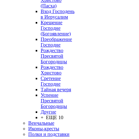
Христово
(Пасха)
Вход Господень
в Иерусалим
Крещение
Господне
(Богоявление)
Преображение
Господне
Рождество
Пресвятой
Богородицы
Рождество
Христово
Сретение
Господне
Тайная вечеря
Успение
Пресвятой
Богородицы
Другие
+ ЕЩЕ 10
Венчальные
Иконы-кресты
Полки и подставки