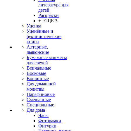
литература для
детей
Раскраски
+ ЕЩЕ 3
Уценка
Уценённые и
букинистические
книги
Алтарные,
дьяконские
Бумажные манжеты
для свечей
Венчальные
Восковые
Вощинные
Для домашней
молитвы
Парафиновые
Смешанные
Специальные
Для дома
Часы
Фоторамки
Фигурки