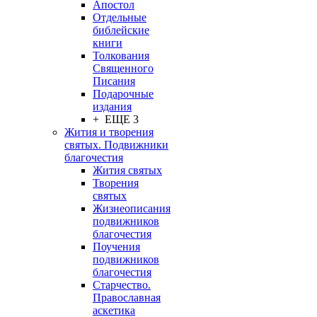
Апостол
Отдельные
библейские
книги
Толкования
Священного
Писания
Подарочные
издания
+ ЕЩЕ 3
Жития и творения
святых. Подвижники
благочестия
Жития святых
Творения
святых
Жизнеописания
подвижников
благочестия
Поучения
подвижников
благочестия
Старчество.
Православная
аскетика