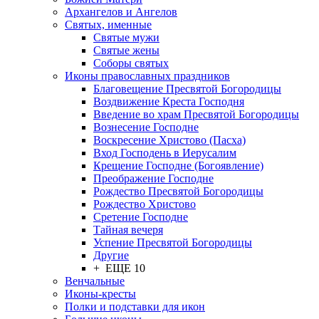
Архангелов и Ангелов
Святых, именные
Святые мужи
Святые жены
Соборы святых
Иконы православных праздников
Благовещение Пресвятой Богородицы
Воздвижение Креста Господня
Введение во храм Пресвятой Богородицы
Вознесение Господне
Воскресение Христово (Пасха)
Вход Господень в Иерусалим
Крещение Господне (Богоявление)
Преображение Господне
Рождество Пресвятой Богородицы
Рождество Христово
Сретение Господне
Тайная вечеря
Успение Пресвятой Богородицы
Другие
+ ЕЩЕ 10
Венчальные
Иконы-кресты
Полки и подставки для икон