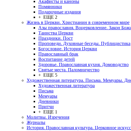
Акафисты и каноны
Помянники
Подарочные издания
+ ЕЩЕ 2
Жизнь в Церкви. Христианин в современном мире
Азы православия. Воцерковление. Закон Бож
Таинства Церкви
Праздники. Пост
Проповеди. Духовные беседы. Публицистика
Богословие. История Церкви
Православный брак
Воспитание детей
Здоровье. Православная кухня. Домоводство
Святые места. Паломничество
+ ЕЩЕ 5
Художественная литература. Письма. Мемуары. Д
Художественная литература
Письма
Мемуары
Дневники
Притчи
+ ЕЩЕ 1
Молитвы. Изречения
Журналы
История. Православная культура. Церковное искусс