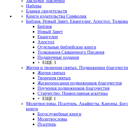
Закладки, наклейки
Наборы
Бланки свидетельств
Книги издательства Символик
Библия. Новый Завет. Евангелие. Апостол. Толков
Библия
Новый Завет
Евангелие
Апостол
Отдельные библейские книги
Толкования Священного Писания
Подарочные издания
+ ЕЩЕ 3
Жития и творения святых. Подвижники благочести
Жития святых
Творения святых
Жизнеописания подвижников благочестия
Поучения подвижников благочестия
Старчество. Православная аскетика
+ ЕЩЕ 1
Молитвословы. Псалтирь. Акафисты. Каноны. Бог
книги
Богослужебные книги
Молитвословы
Псалтирь