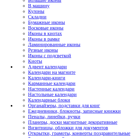
Большие иконы
В машину
Кулоны
Складни
Бумажные иконы
Восковые иконы
Иконы в киотах
Иконы в рамке
Ламинированные иконы
Резные иконы
Иконы с подсветкой
Киоты
Адвент календари
Календари на магните
Календари-книги
Карманные календари
Настенные календари
Настольные календари
Календарные блоки
Органайзеры, подставки для книг
Ежедневники, блокноты, записные книжки
Пеналы, линейки, ручки
Планеры, доски магнитные декоративные
Визитницы, обложки для документов
Открытки, грамоты, конверты поздравительные