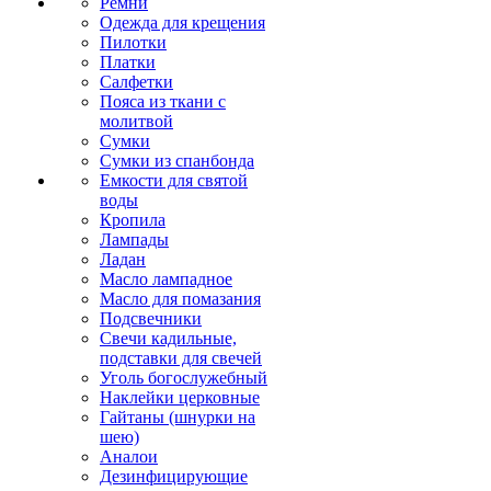
Ремни
Одежда для крещения
Пилотки
Платки
Салфетки
Пояса из ткани с
молитвой
Сумки
Сумки из спанбонда
Емкости для святой
воды
Кропила
Лампады
Ладан
Масло лампадное
Масло для помазания
Подсвечники
Свечи кадильные,
подставки для свечей
Уголь богослужебный
Наклейки церковные
Гайтаны (шнурки на
шею)
Аналои
Дезинфицирующие