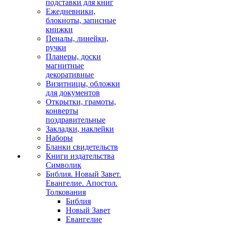
подставки для книг
Ежедневники,
блокноты, записные
книжки
Пеналы, линейки,
ручки
Планеры, доски
магнитные
декоративные
Визитницы, обложки
для документов
Открытки, грамоты,
конверты
поздравительные
Закладки, наклейки
Наборы
Бланки свидетельств
Книги издательства
Символик
Библия. Новый Завет.
Евангелие. Апостол.
Толкования
Библия
Новый Завет
Евангелие