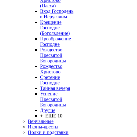
Христово
(Пасха)
Вход Господень
в Иерусалим
Крещение
Господне
(Богоявление)
Преображение
Господне
Рождество
Пресвятой
Богородицы
Рождество
Христово
Сретение
Господне
Тайная вечеря
Успение
Пресвятой
Богородицы
Другие
+ ЕЩЕ 10
Венчальные
Иконы-кресты
Полки и подставки