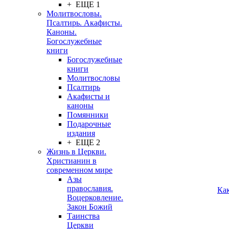
+ ЕЩЕ 1
Молитвословы.
Псалтирь. Акафисты.
Каноны.
Богослужебные
книги
Богослужебные
книги
Молитвословы
Псалтирь
Акафисты и
каноны
Помянники
Подарочные
издания
+ ЕЩЕ 2
Жизнь в Церкви.
Христианин в
современном мире
Азы
православия.
Ка
Воцерковление.
Закон Божий
Таинства
Церкви