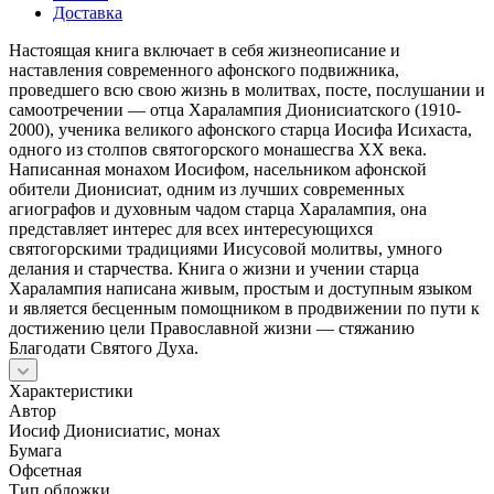
Доставка
Настоящая книга включает в себя жизнеописание и
наставления современного афонского подвижника,
проведшего всю свою жизнь в молитвах, посте, послушании и
самоотречении — отца Харалампия Дионисиатского (1910-
2000), ученика великого афонского старца Иосифа Исихаста,
одного из столпов святогорского монашесгва XX века.
Написанная монахом Иосифом, насельником афонской
обители Дионисиат, одним из лучших современных
агиографов и духовным чадом старца Харалампия, она
представляет интерес для всех интересующихся
святогорскими традициями Иисусовой молитвы, умного
делания и старчества. Книга о жизни и учении старца
Харалампия написана живым, простым и доступным языком
и яв­ляется бесценным помощником в продвижении по пути к
достижению цели Православной жизни — стяжанию
Благодати Святого Духа.
Характеристики
Автор
Иосиф Дионисиатис, монах
Бумага
Офсетная
Тип обложки