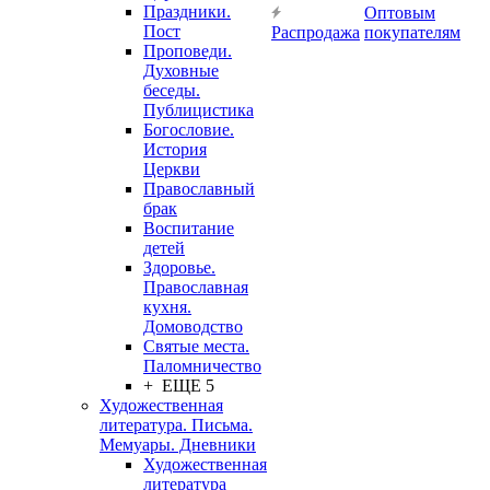
Праздники.
Оптовым
Пост
Распродажа
покупателям
Проповеди.
Духовные
беседы.
Публицистика
Богословие.
История
Церкви
Православный
брак
Воспитание
детей
Здоровье.
Православная
кухня.
Домоводство
Святые места.
Паломничество
+ ЕЩЕ 5
Художественная
литература. Письма.
Мемуары. Дневники
Художественная
литература