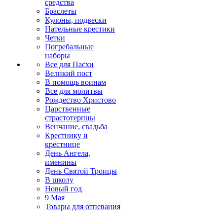
средства
Браслеты
Кулоны, подвески
Нательные крестики
Четки
Погребальные
наборы
Все для Пасхи
Великий пост
В помощь воинам
Все для молитвы
Рождество Христово
Царственные
страстотерпцы
Венчание, свадьба
Крестнику и
крестнице
День Ангела,
именины
День Святой Троицы
В школу
Новый год
9 Мая
Товары для отпевания