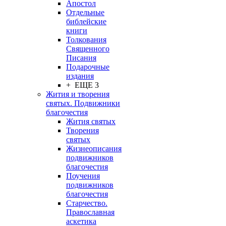
Апостол
Отдельные
библейские
книги
Толкования
Священного
Писания
Подарочные
издания
+ ЕЩЕ 3
Жития и творения
святых. Подвижники
благочестия
Жития святых
Творения
святых
Жизнеописания
подвижников
благочестия
Поучения
подвижников
благочестия
Старчество.
Православная
аскетика