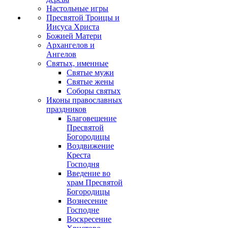
Настольные игры
Пресвятой Троицы и
Иисуса Христа
Божией Матери
Архангелов и
Ангелов
Святых, именные
Святые мужи
Святые жены
Соборы святых
Иконы православных
праздников
Благовещение
Пресвятой
Богородицы
Воздвижение
Креста
Господня
Введение во
храм Пресвятой
Богородицы
Вознесение
Господне
Воскресение