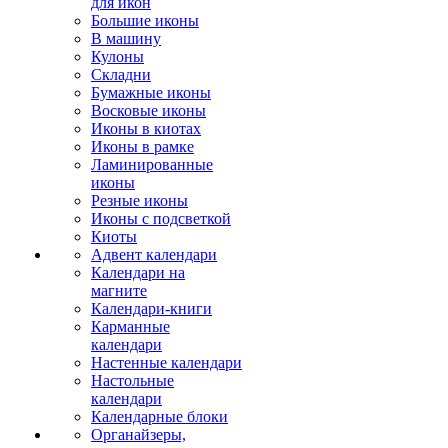
для икон
Большие иконы
В машину
Кулоны
Складни
Бумажные иконы
Восковые иконы
Иконы в киотах
Иконы в рамке
Ламинированные
иконы
Резные иконы
Иконы с подсветкой
Киоты
Адвент календари
Календари на
магните
Календари-книги
Карманные
календари
Настенные календари
Настольные
календари
Календарные блоки
Органайзеры,