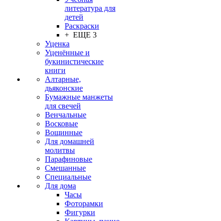
литература для
детей
Раскраски
+ ЕЩЕ 3
Уценка
Уценённые и
букинистические
книги
Алтарные,
дьяконские
Бумажные манжеты
для свечей
Венчальные
Восковые
Вощинные
Для домашней
молитвы
Парафиновые
Смешанные
Специальные
Для дома
Часы
Фоторамки
Фигурки