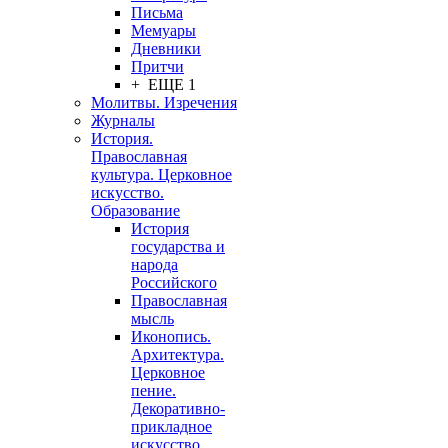
Письма
Мемуары
Дневники
Притчи
+ ЕЩЕ 1
Молитвы. Изречения
Журналы
История.
Православная
культура. Церковное
искусство.
Образование
История
государства и
народа
Российского
Православная
мысль
Иконопись.
Архитектура.
Церковное
пение.
Декоративно-
прикладное
искусство