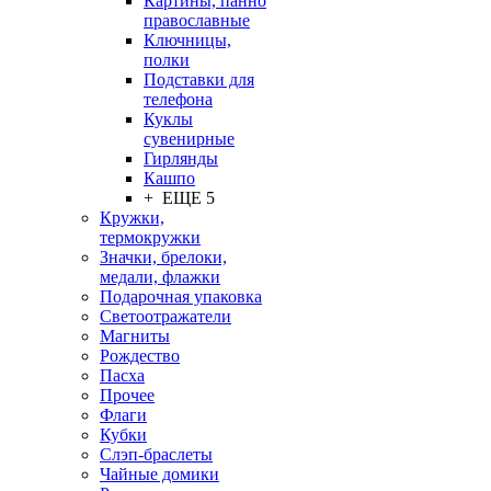
Картины, панно
православные
Ключницы,
полки
Подставки для
телефона
Куклы
сувенирные
Гирлянды
Кашпо
+ ЕЩЕ 5
Кружки,
термокружки
Значки, брелоки,
медали, флажки
Подарочная упаковка
Светоотражатели
Магниты
Рождество
Пасха
Прочее
Флаги
Кубки
Слэп-браслеты
Чайные домики