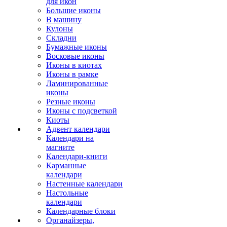
для икон
Большие иконы
В машину
Кулоны
Складни
Бумажные иконы
Восковые иконы
Иконы в киотах
Иконы в рамке
Ламинированные
иконы
Резные иконы
Иконы с подсветкой
Киоты
Адвент календари
Календари на
магните
Календари-книги
Карманные
календари
Настенные календари
Настольные
календари
Календарные блоки
Органайзеры,