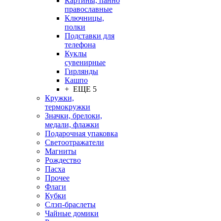
Картины, панно
православные
Ключницы,
полки
Подставки для
телефона
Куклы
сувенирные
Гирлянды
Кашпо
+ ЕЩЕ 5
Кружки,
термокружки
Значки, брелоки,
медали, флажки
Подарочная упаковка
Светоотражатели
Магниты
Рождество
Пасха
Прочее
Флаги
Кубки
Слэп-браслеты
Чайные домики