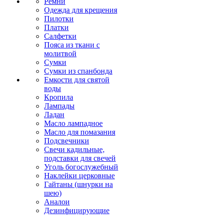
Ремни
Одежда для крещения
Пилотки
Платки
Салфетки
Пояса из ткани с
молитвой
Сумки
Сумки из спанбонда
Емкости для святой
воды
Кропила
Лампады
Ладан
Масло лампадное
Масло для помазания
Подсвечники
Свечи кадильные,
подставки для свечей
Уголь богослужебный
Наклейки церковные
Гайтаны (шнурки на
шею)
Аналои
Дезинфицирующие