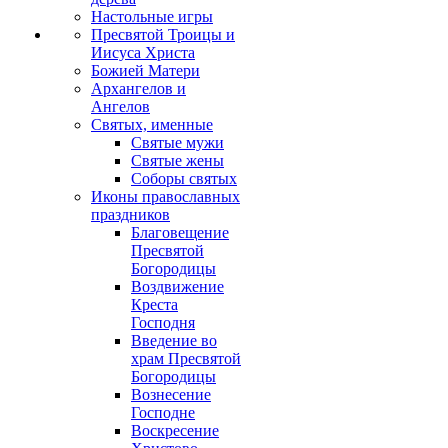
Настольные игры
Пресвятой Троицы и
Иисуса Христа
Божией Матери
Архангелов и
Ангелов
Святых, именные
Святые мужи
Святые жены
Соборы святых
Иконы православных
праздников
Благовещение
Пресвятой
Богородицы
Воздвижение
Креста
Господня
Введение во
храм Пресвятой
Богородицы
Вознесение
Господне
Воскресение