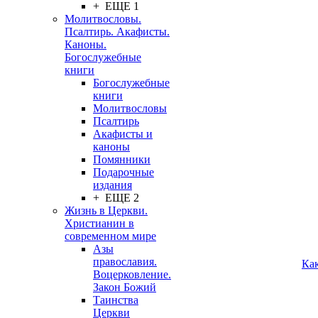
+ ЕЩЕ 1
Молитвословы.
Псалтирь. Акафисты.
Каноны.
Богослужебные
книги
Богослужебные
книги
Молитвословы
Псалтирь
Акафисты и
каноны
Помянники
Подарочные
издания
+ ЕЩЕ 2
Жизнь в Церкви.
Христианин в
современном мире
Азы
православия.
Ка
Воцерковление.
Закон Божий
Таинства
Церкви