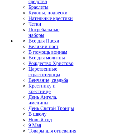
средства
Браслеты
Кулоны, подвески
Нательные крестики
Четки
Погребальные
наборы
Все для Пасхи
Великий пост
В помощь воинам
Все для молитвы
Рождество Христово
Царственные
страстотерпцы
Венчание, свадьба
Крестнику и
крестнице
День Ангела,
именины
День Святой Троицы
В школу
Новый год
9 Мая
Товары для отпевания