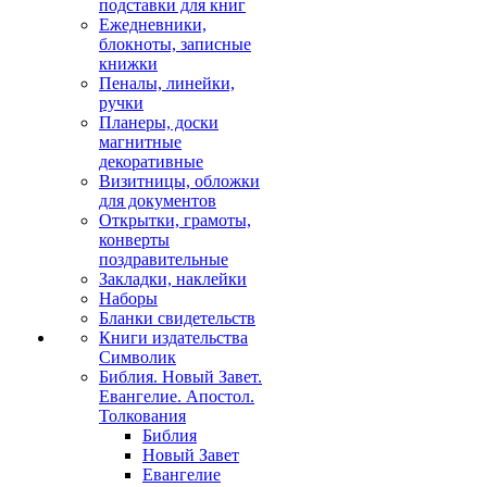
подставки для книг
Ежедневники,
блокноты, записные
книжки
Пеналы, линейки,
ручки
Планеры, доски
магнитные
декоративные
Визитницы, обложки
для документов
Открытки, грамоты,
конверты
поздравительные
Закладки, наклейки
Наборы
Бланки свидетельств
Книги издательства
Символик
Библия. Новый Завет.
Евангелие. Апостол.
Толкования
Библия
Новый Завет
Евангелие