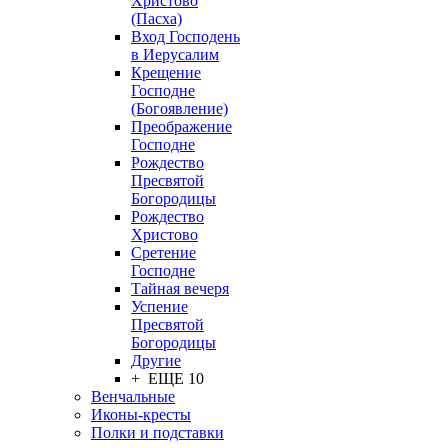
Христово
(Пасха)
Вход Господень
в Иерусалим
Крещение
Господне
(Богоявление)
Преображение
Господне
Рождество
Пресвятой
Богородицы
Рождество
Христово
Сретение
Господне
Тайная вечеря
Успение
Пресвятой
Богородицы
Другие
+ ЕЩЕ 10
Венчальные
Иконы-кресты
Полки и подставки