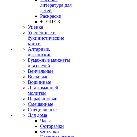
литература для
детей
Раскраски
+ ЕЩЕ 3
Уценка
Уценённые и
букинистические
книги
Алтарные,
дьяконские
Бумажные манжеты
для свечей
Венчальные
Восковые
Вощинные
Для домашней
молитвы
Парафиновые
Смешанные
Специальные
Для дома
Часы
Фоторамки
Фигурки