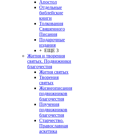
Апостол
Отдельные
библейские
книги
Толкования
Священного
Писания
Подарочные
издания
+ ЕЩЕ 3
Жития и творения
святых. Подвижники
благочестия
Жития святых
Творения
святых
Жизнеописания
подвижников
благочестия
Поучения
подвижников
благочестия
Старчество.
Православная
аскетика