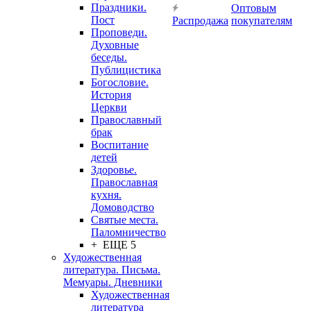
Праздники.
Оптовым
Пост
Распродажа
покупателям
Проповеди.
Духовные
беседы.
Публицистика
Богословие.
История
Церкви
Православный
брак
Воспитание
детей
Здоровье.
Православная
кухня.
Домоводство
Святые места.
Паломничество
+ ЕЩЕ 5
Художественная
литература. Письма.
Мемуары. Дневники
Художественная
литература