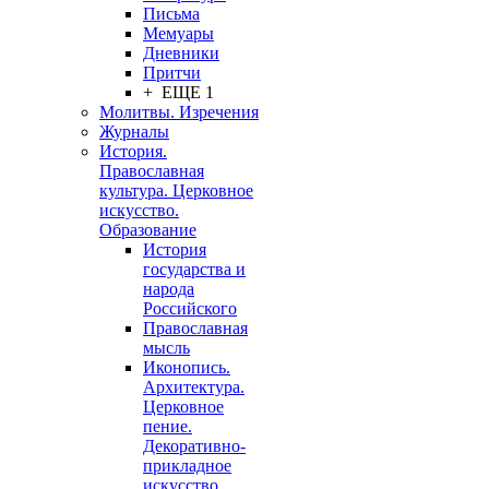
Письма
Мемуары
Дневники
Притчи
+ ЕЩЕ 1
Молитвы. Изречения
Журналы
История.
Православная
культура. Церковное
искусство.
Образование
История
государства и
народа
Российского
Православная
мысль
Иконопись.
Архитектура.
Церковное
пение.
Декоративно-
прикладное
искусство