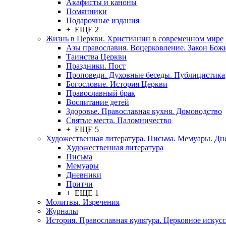
Акафисты и каноны
Помянники
Подарочные издания
+ ЕЩЕ 2
Жизнь в Церкви. Христианин в современном мире
Азы православия. Воцерковление. Закон Бож
Таинства Церкви
Праздники. Пост
Проповеди. Духовные беседы. Публицистика
Богословие. История Церкви
Православный брак
Воспитание детей
Здоровье. Православная кухня. Домоводство
Святые места. Паломничество
+ ЕЩЕ 5
Художественная литература. Письма. Мемуары. Д
Художественная литература
Письма
Мемуары
Дневники
Притчи
+ ЕЩЕ 1
Молитвы. Изречения
Журналы
История. Православная культура. Церковное искусс