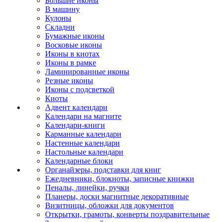
Большие иконы
В машину
Кулоны
Складни
Бумажные иконы
Восковые иконы
Иконы в киотах
Иконы в рамке
Ламинированные иконы
Резные иконы
Иконы с подсветкой
Киоты
Адвент календари
Календари на магните
Календари-книги
Карманные календари
Настенные календари
Настольные календари
Календарные блоки
Органайзеры, подставки для книг
Ежедневники, блокноты, записные книжки
Пеналы, линейки, ручки
Планеры, доски магнитные декоративные
Визитницы, обложки для документов
Открытки, грамоты, конверты поздравительные