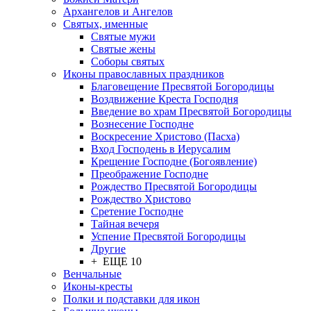
Архангелов и Ангелов
Святых, именные
Святые мужи
Святые жены
Соборы святых
Иконы православных праздников
Благовещение Пресвятой Богородицы
Воздвижение Креста Господня
Введение во храм Пресвятой Богородицы
Вознесение Господне
Воскресение Христово (Пасха)
Вход Господень в Иерусалим
Крещение Господне (Богоявление)
Преображение Господне
Рождество Пресвятой Богородицы
Рождество Христово
Сретение Господне
Тайная вечеря
Успение Пресвятой Богородицы
Другие
+ ЕЩЕ 10
Венчальные
Иконы-кресты
Полки и подставки для икон