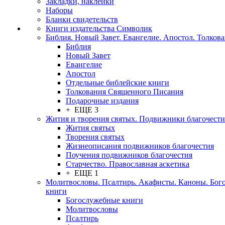
Закладки, наклейки
Наборы
Бланки свидетельств
Книги издательства Символик
Библия. Новый Завет. Евангелие. Апостол. Толков
Библия
Новый Завет
Евангелие
Апостол
Отдельные библейские книги
Толкования Священного Писания
Подарочные издания
+ ЕЩЕ 3
Жития и творения святых. Подвижники благочести
Жития святых
Творения святых
Жизнеописания подвижников благочестия
Поучения подвижников благочестия
Старчество. Православная аскетика
+ ЕЩЕ 1
Молитвословы. Псалтирь. Акафисты. Каноны. Бог
книги
Богослужебные книги
Молитвословы
Псалтирь