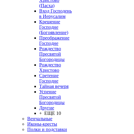
Христово
(Пасха)
Вход Господень
в Иерусалим
Крещение
Господне
(Богоявление)
Преображение
Господне
Рождество
Пресвятой
Богородицы
Рождество
Христово
Сретение
Господне
Тайная вечеря
Успение
Пресвятой
Богородицы
Другие
+ ЕЩЕ 10
Венчальные
Иконы-кресты
Полки и подставки