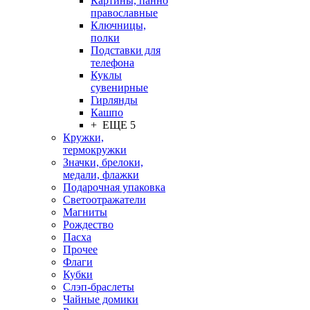
Картины, панно
православные
Ключницы,
полки
Подставки для
телефона
Куклы
сувенирные
Гирлянды
Кашпо
+ ЕЩЕ 5
Кружки,
термокружки
Значки, брелоки,
медали, флажки
Подарочная упаковка
Светоотражатели
Магниты
Рождество
Пасха
Прочее
Флаги
Кубки
Слэп-браслеты
Чайные домики