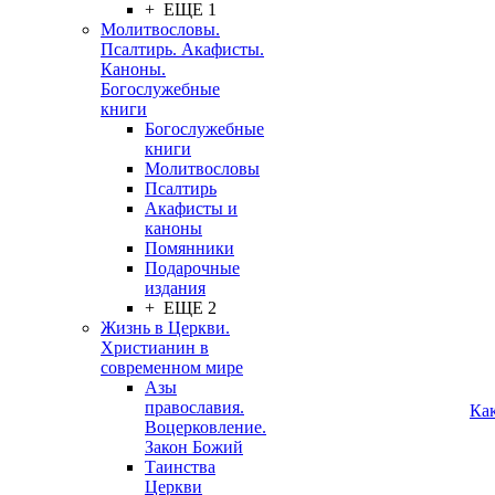
+ ЕЩЕ 1
Молитвословы.
Псалтирь. Акафисты.
Каноны.
Богослужебные
книги
Богослужебные
книги
Молитвословы
Псалтирь
Акафисты и
каноны
Помянники
Подарочные
издания
+ ЕЩЕ 2
Жизнь в Церкви.
Христианин в
современном мире
Азы
православия.
Ка
Воцерковление.
Закон Божий
Таинства
Церкви