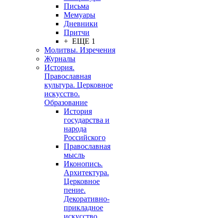
Письма
Мемуары
Дневники
Притчи
+ ЕЩЕ 1
Молитвы. Изречения
Журналы
История.
Православная
культура. Церковное
искусство.
Образование
История
государства и
народа
Российского
Православная
мысль
Иконопись.
Архитектура.
Церковное
пение.
Декоративно-
прикладное
искусство