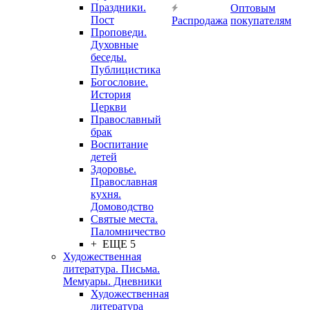
Праздники.
Оптовым
Пост
Распродажа
покупателям
Проповеди.
Духовные
беседы.
Публицистика
Богословие.
История
Церкви
Православный
брак
Воспитание
детей
Здоровье.
Православная
кухня.
Домоводство
Святые места.
Паломничество
+ ЕЩЕ 5
Художественная
литература. Письма.
Мемуары. Дневники
Художественная
литература