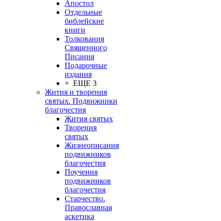
Апостол
Отдельные
библейские
книги
Толкования
Священного
Писания
Подарочные
издания
+ ЕЩЕ 3
Жития и творения
святых. Подвижники
благочестия
Жития святых
Творения
святых
Жизнеописания
подвижников
благочестия
Поучения
подвижников
благочестия
Старчество.
Православная
аскетика