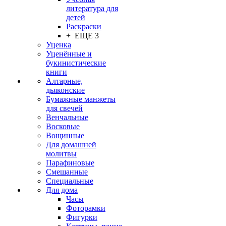
литература для
детей
Раскраски
+ ЕЩЕ 3
Уценка
Уценённые и
букинистические
книги
Алтарные,
дьяконские
Бумажные манжеты
для свечей
Венчальные
Восковые
Вощинные
Для домашней
молитвы
Парафиновые
Смешанные
Специальные
Для дома
Часы
Фоторамки
Фигурки