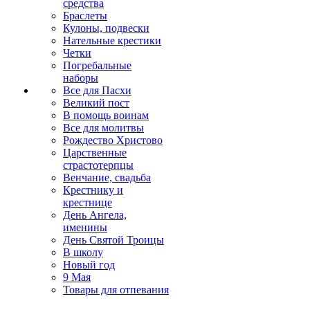
средства
Браслеты
Кулоны, подвески
Нательные крестики
Четки
Погребальные
наборы
Все для Пасхи
Великий пост
В помощь воинам
Все для молитвы
Рождество Христово
Царственные
страстотерпцы
Венчание, свадьба
Крестнику и
крестнице
День Ангела,
именины
День Святой Троицы
В школу
Новый год
9 Мая
Товары для отпевания