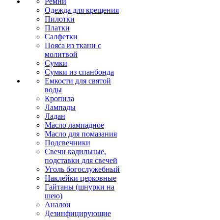
Ремни
Одежда для крещения
Пилотки
Платки
Салфетки
Пояса из ткани с
молитвой
Сумки
Сумки из спанбонда
Емкости для святой
воды
Кропила
Лампады
Ладан
Масло лампадное
Масло для помазания
Подсвечники
Свечи кадильные,
подставки для свечей
Уголь богослужебный
Наклейки церковные
Гайтаны (шнурки на
шею)
Аналои
Дезинфицирующие