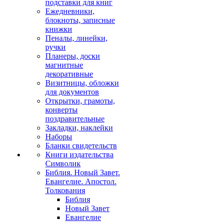
подставки для книг
Ежедневники,
блокноты, записные
книжки
Пеналы, линейки,
ручки
Планеры, доски
магнитные
декоративные
Визитницы, обложки
для документов
Открытки, грамоты,
конверты
поздравительные
Закладки, наклейки
Наборы
Бланки свидетельств
Книги издательства
Символик
Библия. Новый Завет.
Евангелие. Апостол.
Толкования
Библия
Новый Завет
Евангелие