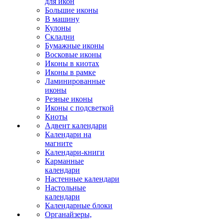
для икон
Большие иконы
В машину
Кулоны
Складни
Бумажные иконы
Восковые иконы
Иконы в киотах
Иконы в рамке
Ламинированные
иконы
Резные иконы
Иконы с подсветкой
Киоты
Адвент календари
Календари на
магните
Календари-книги
Карманные
календари
Настенные календари
Настольные
календари
Календарные блоки
Органайзеры,