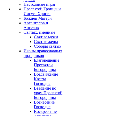
Настольные игры
Пресвятой Троицы и
Иисуса Христа
Божией Матери
Архангелов и
Ангелов
Святых, именные
Святые мужи
Святые жены
Соборы святых
Иконы православных
праздников
Благовещение
Пресвятой
Богородицы
Воздвижение
Креста
Господня
Введение во
храм Пресвятой
Богородицы
Вознесение
Господне
Воскресение