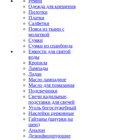
Ремни
Одежда для крещения
Пилотки
Платки
Салфетки
Пояса из ткани с
молитвой
Сумки
Сумки из спанбонда
Емкости для святой
воды
Кропила
Лампады
Ладан
Масло лампадное
Масло для помазания
Подсвечники
Свечи кадильные,
подставки для свечей
Уголь богослужебный
Наклейки церковные
Гайтаны (шнурки на
шею)
Аналои
Дезинфицирующие