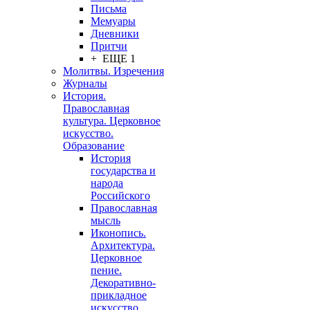
Письма
Мемуары
Дневники
Притчи
+ ЕЩЕ 1
Молитвы. Изречения
Журналы
История.
Православная
культура. Церковное
искусство.
Образование
История
государства и
народа
Российского
Православная
мысль
Иконопись.
Архитектура.
Церковное
пение.
Декоративно-
прикладное
искусство