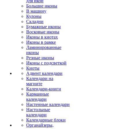
для икон
Большие иконы
В машину
Кулоны
Складни
Бумажные иконы
Восковые иконы
Иконы в киотах
Иконы в рамке
Ламинированные
иконы
Резные иконы
Иконы с подсветкой
Киоты
Адвент календари
Календари на
магните
Календари-книги
Карманные
календари
Настенные календари
Настольные
календари
Календарные блоки
Органайзеры,