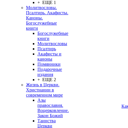
+ ЕЩЕ 1
Молитвословы.
Псалтирь. Акафисты.
Каноны.
Богослужебные
книги
Богослужебные
книги
Молитвословы
Псалтирь
Акафисты и
каноны
Помянники
Подарочные
издания
+ ЕЩЕ 2
Жизнь в Церкви.
Христианин в
современном мире
Азы
православия.
Ка
Воцерковление.
Закон Божий
Таинства
Церкви