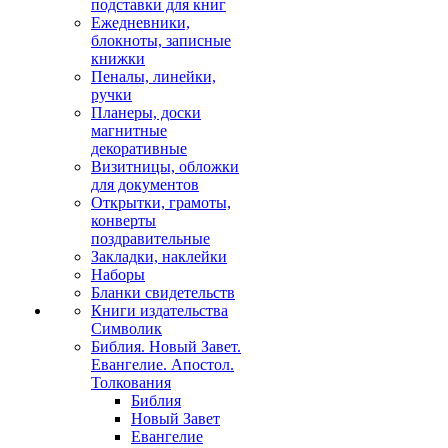
подставки для книг
Ежедневники,
блокноты, записные
книжки
Пеналы, линейки,
ручки
Планеры, доски
магнитные
декоративные
Визитницы, обложки
для документов
Открытки, грамоты,
конверты
поздравительные
Закладки, наклейки
Наборы
Бланки свидетельств
Книги издательства
Символик
Библия. Новый Завет.
Евангелие. Апостол.
Толкования
Библия
Новый Завет
Евангелие