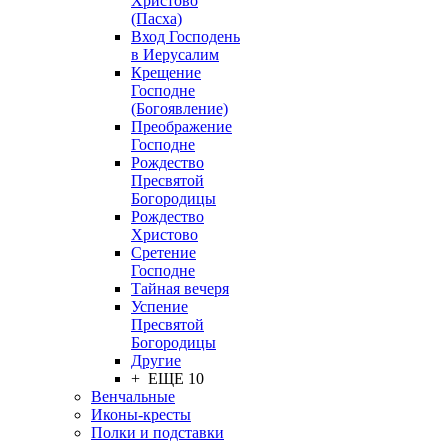
Христово
(Пасха)
Вход Господень
в Иерусалим
Крещение
Господне
(Богоявление)
Преображение
Господне
Рождество
Пресвятой
Богородицы
Рождество
Христово
Сретение
Господне
Тайная вечеря
Успение
Пресвятой
Богородицы
Другие
+ ЕЩЕ 10
Венчальные
Иконы-кресты
Полки и подставки