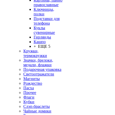
Картины, панно
православные
Ключницы,
полки
Подставки для
телефона
Куклы
сувенирные
Гирлянды
Кашпо
+ ЕЩЕ 5
Кружки,
термокружки
Значки, брелоки,
медали, флажки
Подарочная упаковка
Светоотражатели
Магниты
Рождество
Пасха
Прочее
Флаги
Кубки
Слэп-браслеты
Чайные домики