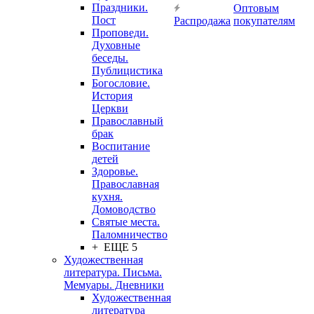
Праздники.
Оптовым
Пост
Распродажа
покупателям
Проповеди.
Духовные
беседы.
Публицистика
Богословие.
История
Церкви
Православный
брак
Воспитание
детей
Здоровье.
Православная
кухня.
Домоводство
Святые места.
Паломничество
+ ЕЩЕ 5
Художественная
литература. Письма.
Мемуары. Дневники
Художественная
литература