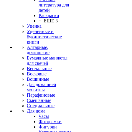
литература для
детей
Раскраски
+ ЕЩЕ 3
Уценка
Уценённые и
букинистические
книги
Алтарные,
дьяконские
Бумажные манжеты
для свечей
Венчальные
Восковые
Вощинные
Для домашней
молитвы
Парафиновые
Смешанные
Специальные
Для дома
Часы
Фоторамки
Фигурки