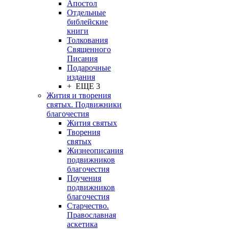
Апостол
Отдельные
библейские
книги
Толкования
Священного
Писания
Подарочные
издания
+ ЕЩЕ 3
Жития и творения
святых. Подвижники
благочестия
Жития святых
Творения
святых
Жизнеописания
подвижников
благочестия
Поучения
подвижников
благочестия
Старчество.
Православная
аскетика