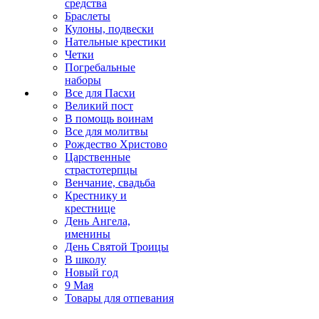
средства
Браслеты
Кулоны, подвески
Нательные крестики
Четки
Погребальные
наборы
Все для Пасхи
Великий пост
В помощь воинам
Все для молитвы
Рождество Христово
Царственные
страстотерпцы
Венчание, свадьба
Крестнику и
крестнице
День Ангела,
именины
День Святой Троицы
В школу
Новый год
9 Мая
Товары для отпевания