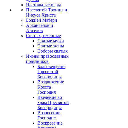
Настольные игры
Пресвятой Троицы и
Иисуса Христа
Божией Матери
Архангелов и
Ангелов
Святых, именные
Святые мужи
Святые жены
Соборы святых
Иконы православных
праздников
Благовещение
Пресвятой
Богородицы
Воздвижение
Креста
Господня
Введение во
храм Пресвятой
Богородицы
Вознесение
Господне
Воскресение